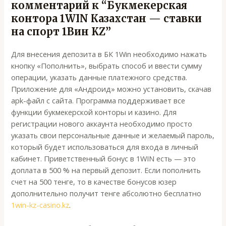
комментарий к “Букмекерская
контора 1WIN Казахстан — ставки
на спорт 1Вин KZ”
Для внесения депозита в БК 1Win необходимо нажать
кнопку «Пополнить», выбрать способ и ввести сумму
операции, указать данные платежного средства.
Приложение для «Андроид» можно установить, скачав
apk-файл с сайта. Программа поддерживает все
функции букмекерской конторы и казино. Для
регистрации нового аккаунта необходимо просто
указать свои персональные данные и желаемый пароль,
который будет использоваться для входа в личный
кабинет. Приветственный бонус в 1WIN есть — это
доплата в 500 % на первый депозит. Если пополнить
счет на 500 тенге, то в качестве бонусов юзер
дополнительно получит тенге абсолютно бесплатно
1win-kz-casino.kz
.