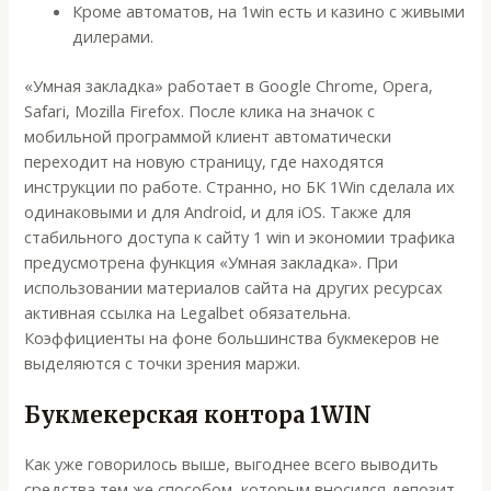
Кроме автоматов, на 1win есть и казино с живыми
дилерами.
«Умная закладка» работает в Google Chrome, Opera,
Safari, Mozilla Firefox. После клика на значок с
мобильной программой клиент автоматически
переходит на новую страницу, где находятся
инструкции по работе. Странно, но БК 1Win сделала их
одинаковыми и для Android, и для iOS. Также для
стабильного доступа к сайту 1 win и экономии трафика
предусмотрена функция «Умная закладка». При
использовании материалов сайта на других ресурсах
активная ссылка на Legalbet обязательна.
Коэффициенты на фоне большинства букмекеров не
выделяются с точки зрения маржи.
Букмекерская контора 1WIN
Как уже говорилось выше, выгоднее всего выводить
средства тем же способом, которым вносился депозит.