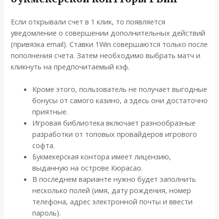
Если открывали счет в 1 клик, то появляется
уведомление о совершении дополнительных действий
(привязка email). Ставки 1Win совершаются только после
пополнения счета. Затем необходимо выбрать матч и
кликнуть на предпочитаемый кэф.
Кроме этого, пользователь не получает выгодные
бонусы от самого казино, а здесь они достаточно
приятные.
Игровая библиотека включает разнообразные
разработки от топовых провайдеров игрового
софта.
Букмекерская контора имеет лицензию,
выданную на острове Кюрасао.
В последнем варианте нужно будет заполнить
несколько полей (имя, дату рождения, номер
телефона, адрес электронной почты и ввести
пароль).