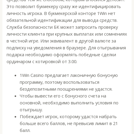
Это позволит букмекеру сразу же идентифицировать
личность игрока. В букмекерской конторе 1Win нет
обязательной идентификации для вывода средств.
Служба безопасности БК может запросить проверку
личности клиента при крупных выплатах или сомнениях
в честной игре. Или эквивалент в другой валюте за
подписку на уведомления в браузере. Для отыгрывания
подарка необходимо оформлять победные сделки
ординаром с котировкой от 3.00.
1Win Casino предлагает лаконичную бонусную
программу, поэтому воспользоваться
бездепозитными поощрениями не удастся.
Чтобы вывести его с бонусного счета на
основной, необходимо выполнить условия по
отыгрышу.
Побеждает игрок, которому удастся набрать
больше всего баллов, не превысив лимит в 21
балл.