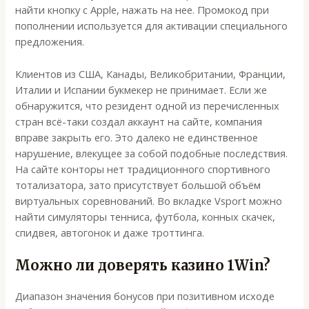
найти кнопку с Apple, нажать на нее. Промокод при
пополнении используется для активации специального
предложения.
Клиентов из США, Канады, Великобритании, Франции,
Италии и Испании букмекер не принимает. Если же
обнаружится, что резидент одной из перечисленных
стран всё-таки создал аккаунт на сайте, компания
вправе закрыть его. Это далеко не единственное
нарушение, влекущее за собой подобные последствия.
На сайте конторы нет традиционного спортивного
тотализатора, зато присутствует большой объём
виртуальных соревнований. Во вкладке Vsport можно
найти симуляторы тенниса, футбола, конных скачек,
спидвея, автогонок и даже троттинга.
Можно ли доверять казино 1Win?
Диапазон значения бонусов при позитивном исходе