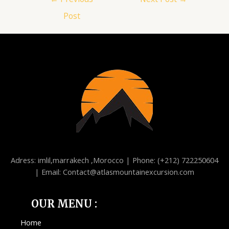
navigation
Post
Adress: imlil,marrakech ,Morocco | Phone: (+212) 722250604
| Email: Contact@atlasmountainexcursion.com
OUR MENU :
Home