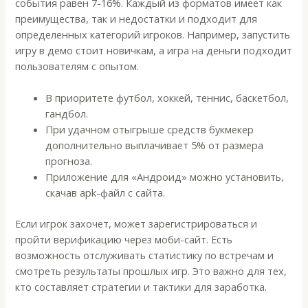
события равен 7-16%. Каждый из форматов имеет как
преимущества, так и недостатки и подходит для
определенных категорий игроков. Например, запустить
игру в демо стоит новичкам, а игра на деньги подходит
пользователям с опытом.
В приоритете футбол, хоккей, теннис, баскетбол,
гандбол.
При удачном отыгрыше средств букмекер
дополнительно выплачивает 5% от размера
прогноза.
Приложение для «Андроид» можно установить,
скачав apk-файл с сайта.
Если игрок захочет, может зарегистрироваться и
пройти верификацию через моби-сайт. Есть
возможность отслуживать статистику по встречам и
смотреть результаты прошлых игр. Это важно для тех,
кто составляет стратегии и тактики для заработка.