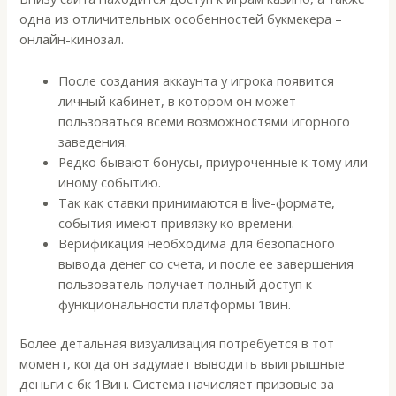
одна из отличительных особенностей букмекера –
онлайн-кинозал.
После создания аккаунта у игрока появится
личный кабинет, в котором он может
пользоваться всеми возможностями игорного
заведения.
Редко бывают бонусы, приуроченные к тому или
иному событию.
Так как ставки принимаются в live-формате,
события имеют привязку ко времени.
Верификация необходима для безопасного
вывода денег со счета, и после ее завершения
пользователь получает полный доступ к
функциональности платформы 1вин.
Более детальная визуализация потребуется в тот
момент, когда он задумает выводить выигрышные
деньги с бк 1Вин. Система начисляет призовые за