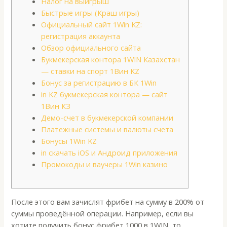
Налог на выигрыш
Быстрые игры (Краш игры)
Официальный сайт 1Win KZ:
регистрация аккаунта
Обзор официального сайта
Букмекерская контора 1WIN Казахстан
— ставки на спорт 1Вин KZ
Бонус за регистрацию в БК 1Win
in KZ букмекерская контора — сайт
1Вин КЗ
Демо-счет в букмекерской компании
Платежные системы и валюты счета
Бонусы 1Win KZ
in скачать iOS и Андроид приложения
Промокоды и ваучеры 1Win казино
После этого вам зачислят фрибет на сумму в 200% от
суммы проведённой операции. Например, если вы
хотите получить бонус фрибет 1000 в 1WIN, то