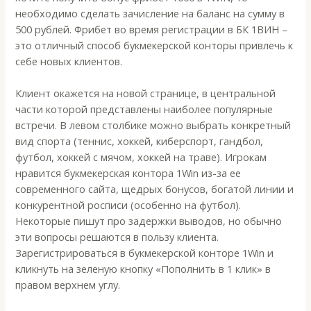
необходимо сделать зачисление на баланс на сумму в
500 рублей. Фрибет во время регистрации в БК 1ВИН –
это отличный способ букмекерской конторы привлечь к
себе новых клиентов.
Клиент окажется на новой странице, в центральной
части которой представлены наиболее популярные
встречи. В левом столбике можно выбрать конкретный
вид спорта (теннис, хоккей, киберспорт, гандбол,
футбол, хоккей с мячом, хоккей на траве). Игрокам
нравится букмекерская контора 1Win из-за ее
современного сайта, щедрых бонусов, богатой линии и
конкурентной росписи (особенно на футбол).
Некоторые пишут про задержки выводов, но обычно
эти вопросы решаются в пользу клиента.
Зарегистрироваться в букмекерской конторе 1Win и
кликнуть на зеленую кнопку «Пополнить в 1 клик» в
правом верхнем углу.