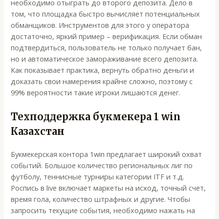
необходимо отыграть до второго депозита. Дело в
том, что площадка быстро вычисляет потенциальных
обманщиков. Инструментов для этого у оператора
достаточно, яркий пример – верификация. Если обман
подтвердиться, пользователь не только получает бан,
но и автоматическое замораживание всего депозита.
Как показывает практика, вернуть обратно деньги и
доказать свои намерения крайне сложно, поэтому с
99% вероятности такие игроки лишаются денег.
Техподдержка букмекера 1 win
Казахстан
Букмекерская контора 1win предлагает широкий охват
событий. Большое количество региональных лиг по
футболу, теннисные турниры категории ITF и т.д.
Роспись в live включает маркеты на исход, точный счет,
время гола, количество штрафных и другие. Чтобы
запросить текущие события, необходимо нажать на