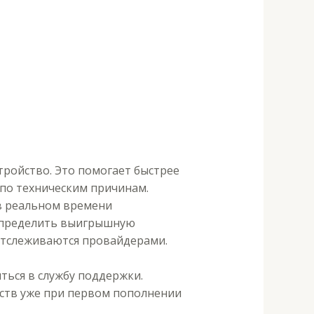
тройство. Это помогает быстрее
 по техническим причинам.
 в реальном времени
 определить выигрышную
отслеживаются провайдерами.
ться в службу поддержки.
дств уже при первом пополнении