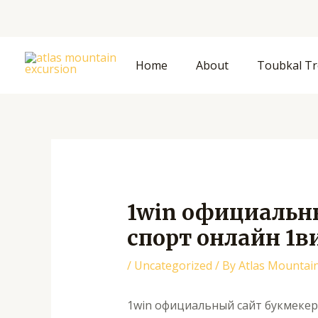
Skip
to
content
Home
About
Toubkal Tr
1win официальн
спорт онлайн 1в
/
Uncategorized
/ By
Atlas Mountain
1win официальный сайт букмекер