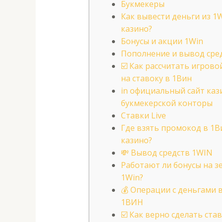
Букмекеры
Как вывести деньги из 1
казино?
Бонусы и акции 1Win
Пополнение и вывод сре
☑️ Как рассчитать игрово
на ставоку в 1Вин
in официальный сайт каз
букмекерской конторы
Ставки Live
Где взять промокод в 1В
казино?
💸 Вывод средств 1WIN
Работают ли бонусы на з
1Win?
💰 Операции с деньгами 
1ВИН
☑️ Как верно сделать ста