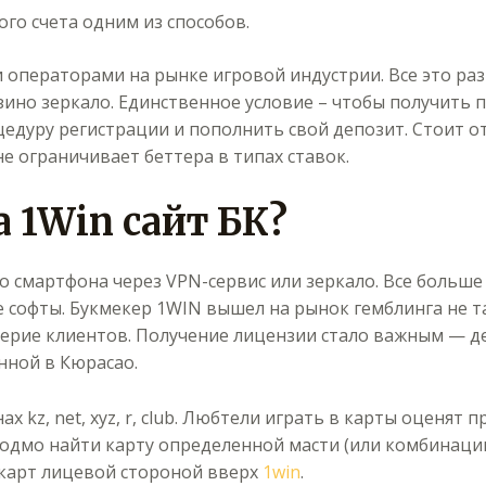
го счета одним из способов.
операторами на рынке игровой индустрии. Все это раз
зино зеркало. Единственное условие – чтобы получить 
едуру регистрации и пополнить свой депозит. Стоит от
е ограничивает беттера в типах ставок.
а 1Win сайт БК?
о смартфона через VPN-сервис или зеркало. Все больш
софты. Букмекер 1WIN вышел на рынок гемблинга не та
ерие клиентов. Получение лицензии стало важным — д
нной в Кюрасао.
х kz, net, xyz, r, club. Любтели играть в карты оценят 
одмо найти карту определенной масти (или комбинации
 карт лицевой стороной вверх
1win
.