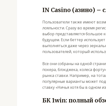
IN Casino (азино) –
Пользователи также имеют возм
лояльности. Сразу во время реги
выбор представляется большое к
будущем. Если беттер использует
выполняться даже через зеркаль
пользователей, который использ
Все они собраны на одной страни
покера, блэкджека, колеса форту
рынка ставки. Например, на тотал
популярные варианты может подн
ставку «Ничья хотя бы в одном и
БК 1win: полный об