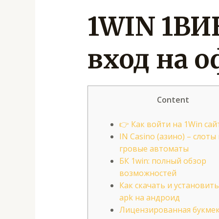
1WIN 1ВИН
вход на 
Content
👉 Как войти на 1Win сай
IN Casino (азино) – слоты 
гровые автоматы
БК 1win: полный обзор
возможностей
Как скачать и установить
apk на андроид
Лицензированная букмек