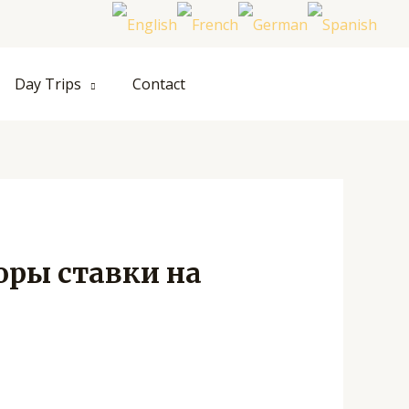
Hom
Day Trips
Contact
оры ставки на