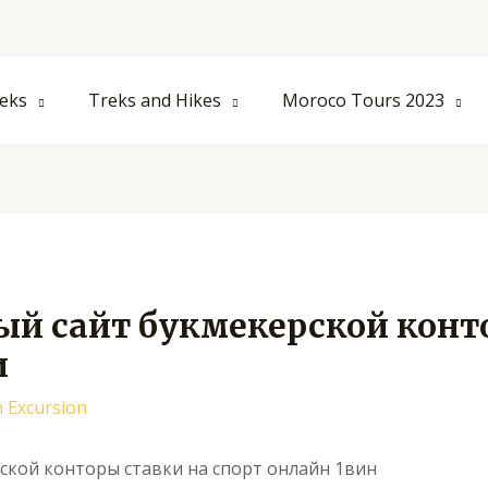
eks
Treks and Hikes
Moroco Tours 2023
ый сайт букмекерской конт
и
 Excursion
ской конторы ставки на спорт онлайн 1вин