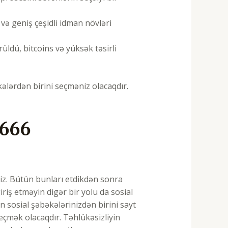
və geniş çeşidli idman növləri
ldü, bitcoins və yüksək təsirli
ələrdən birini seçməniz olacaqdır.
t666
niz. Bütün bunları etdikdən sonra
riş etməyin digər bir yolu da sosial
n sosial şəbəkələrinizdən birini sayt
seçmək olacaqdır. Təhlükəsizliyin