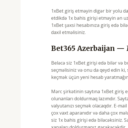
1xBet giriş etməyin digər bir yolu d
etdikdə 1x bahis girişi etməyin ən 
1xBet şəxsi hesabınıza giriş edə bilə
daxil etməlisiniz.
Bet365 Azerbaijan — 
Beləcə siz 1xBet girişi edə bilər və
seçməlisiniz və onu da qeyd edin ki,
keçmək üçün yeni hesab yaratmağını
Mərc şirkətinin saytına 1xBet giriş 
olunanları doldurmaq lazımdır. Sayt
valyutanızı seçmək olacaqdır. E-ma
çox vaxt aparanıdır və daha çox məl
siz 1x bahis girişi edə biləcəksiniz
xanaları doldurmanız gərəkəcəkdir.