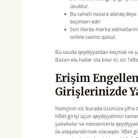
üsuldur.
Bu cəhəti nəzərə alaraq deyə 
seçimləri edir.
Son illərdə marka xidmətlərin
online casino qəbul.
Bu üsulla qeydiyyatdan keçmək və şə
Bəzən elə hallar ola bilər ki, siz 1xB
Erişim Engelle
Girişlerinizde 
Həmçinin siz burada özünüzə şifrə t
hBet girişi üçün qeydiyyatınızı tama
şəbəkələr və messencerlə qeydiyyatdı
ilə əlaqələndirmək olacaqdır. XBet gi