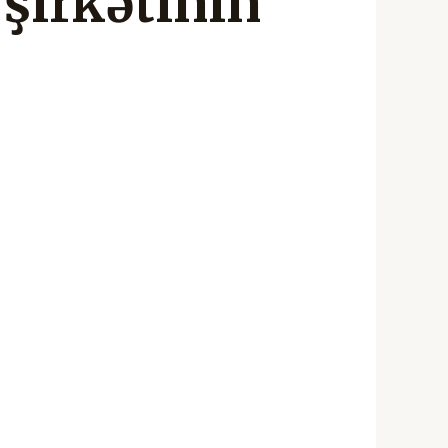
 şirkətinin