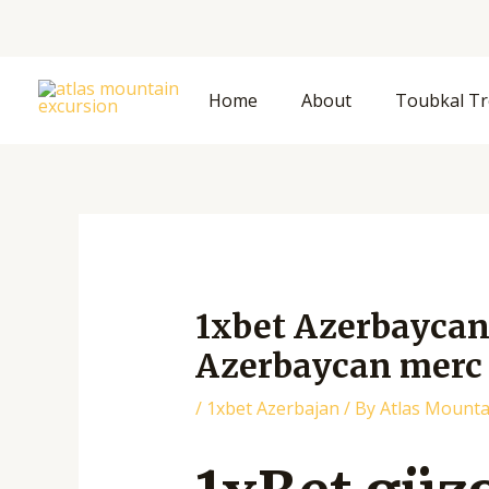
Skip
to
content
Home
About
Toubkal Tr
1xbet Azerbaycan,
Azerbaycan merc o
/
1xbet Azerbajan
/ By
Atlas Mounta