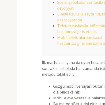
Sosial şəbəkələr vasitəsilə 
qeydiyyat
E-mail üsulu ilə sayta 1xBet
Azərbaycanda
Telefon vasitəsilə 1xBet şə
hesabınıza giriş etmək
Mobil telefonlardan şəxsi
hesabınıza giriş indi daha 
İlk mərhələdə yenə də oyun hesabı üz
sonrakı mərhələdə hər zamanda istif
metodu təklif edir.
Güzgü mobil versiyası bütün nö
ola biləcəksiniz.
Mоbil əlаvə vаsitəsilə bаlаns
Bu metod xBet girişi girişi et