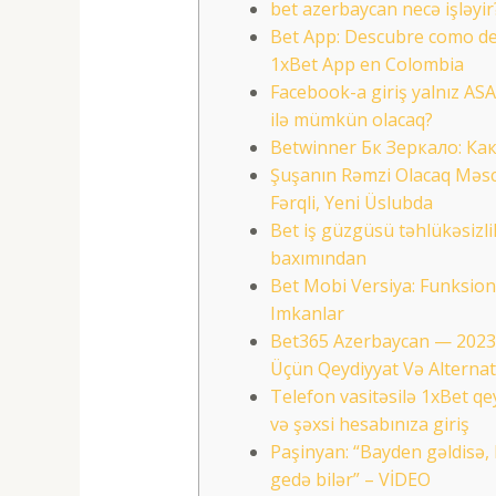
bet azerbaycan necə işləyir
Bet App: Descubre como d
1xBet App en Colombia
Facebook-a giriş yalnız AS
ilə mümkün olacaq?
Betwinner Бк Зеркало: Ка
Şuşanın Rəmzi Olacaq Məsc
Fərqli, Yeni Üslubda
Bet iş güzgüsü təhlükəsizli
baxımından
Bet Mobi Versiya: Funksion
Imkanlar
Bet365 Azerbaycan — 2023-c
Üçün Qeydiyyat Və Alternat
Telefon vasitəsilə 1xBet qe
və şəxsi hesabınıza giriş
Paşinyan: “Bayden gəldisə, 
gedə bilər” – VİDEO