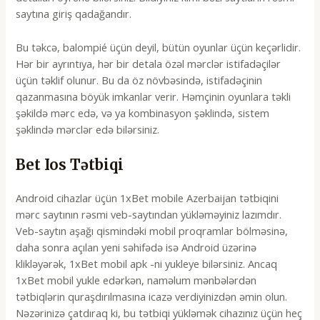
saytına giriş qadağandır.
Bu təkcə, balompié üçün deyil, bütün oyunlar üçün keçərlidir.
Hər bir ayrıntıya, hər bir detala özəl mərclər istifadəçilər
üçün təklif olunur. Bu da öz növbəsində, istifadəçinin
qazanmasına böyük imkanlar verir. Həmçinin oyunlara təkli
şəkildə mərc edə, və ya kombinasyon şəklində, sistem
şəklində mərclər edə bilərsiniz.
Bet Ios Tətbiqi
Android cihazlar üçün 1xBet mobile Azerbaijan tətbiqini
mərc saytının rəsmi veb-saytından yükləməyiniz lazımdır.
Veb-saytın aşağı qismindəki mobil proqramlar bölməsinə,
daha sonra açılan yeni səhifədə isə Android üzərinə
klikləyərək, 1xBet mobil apk -ni yukleye bilərsiniz. Ancaq
1xBet mobil yukle edərkən, naməlum mənbələrdən
tətbiqlərin quraşdırılmasına icazə verdiyinizdən əmin olun.
Nəzərinizə çatdıraq ki, bu tətbiqi yükləmək cihazınız üçün heç