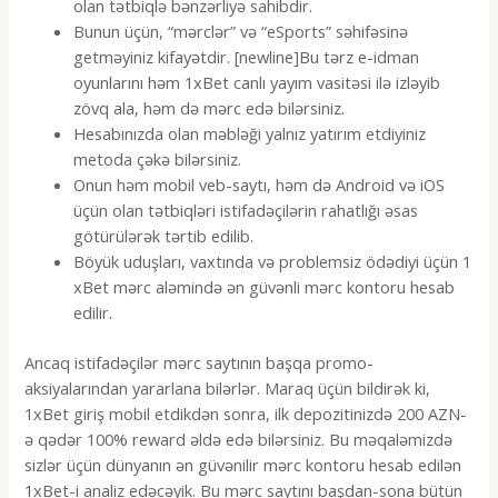
olan tətbiqlə bənzərliyə sahibdir.
Bunun üçün, “mərclər” və “eSports” səhifəsinə
getməyiniz kifayətdir. [newline]Bu tərz e-idman
oyunlarını həm 1xBet canlı yayım vasitəsi ilə izləyib
zövq ala, həm də mərc edə bilərsiniz.
Hesabınızda olan məbləği yalnız yatırım etdiyiniz
metoda çəkə bilərsiniz.
Onun həm mobil veb-saytı, həm də Android və iOS
üçün olan tətbiqləri istifadəçilərin rahatlığı əsas
götürülərək tərtib edilib.
Böyük uduşları, vaxtında və problemsiz ödədiyi üçün 1
xBet mərc aləmində ən güvənli mərc kontoru hesab
edilir.
Ancaq istifadəçilər mərc saytının başqa promo-
aksiyalarından yararlana bilərlər. Maraq üçün bildirək ki,
1xBet giriş mobil etdikdən sonra, ilk depozitinizdə 200 AZN-
ə qədər 100% reward əldə edə bilərsiniz. Bu məqaləmizdə
sizlər üçün dünyanın ən güvənilir mərc kontoru hesab edilən
1xBet-i analiz edəcəyik. Bu mərc saytını başdan-sona bütün