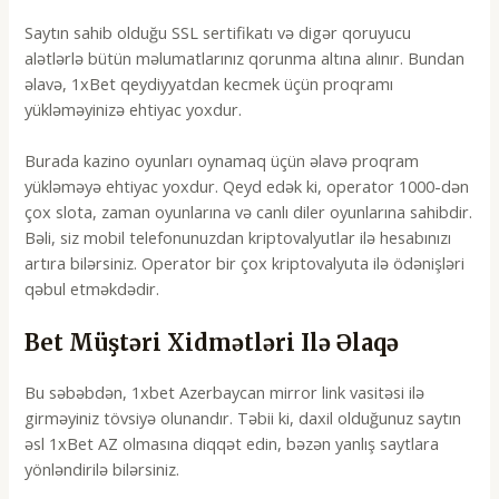
Saytın sahib olduğu SSL sertifikatı və digər qoruyucu
alətlərlə bütün məlumatlarınız qorunma altına alınır. Bundan
əlavə, 1xBet qeydiyyatdan kecmek üçün proqramı
yükləməyinizə ehtiyac yoxdur.
Burada kazino oyunları oynamaq üçün əlavə proqram
yükləməyə ehtiyac yoxdur. Qeyd edək ki, operator 1000-dən
çox slota, zaman oyunlarına və canlı diler oyunlarına sahibdir.
Bəli, siz mobil telefonunuzdan kriptovalyutlar ilə hesabınızı
artıra bilərsiniz. Operator bir çox kriptovalyuta ilə ödənişləri
qəbul etməkdədir.
Bet Müştəri Xidmətləri Ilə Əlaqə
Bu səbəbdən, 1xbet Azerbaycan mirror link vasitəsi ilə
girməyiniz tövsiyə olunandır. Təbii ki, daxil olduğunuz saytın
əsl 1xBet AZ olmasına diqqət edin, bəzən yanlış saytlara
yönləndirilə bilərsiniz.