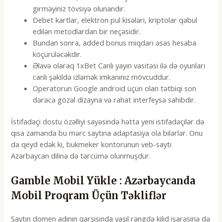
girməyiniz tövsiyə olunandır.
Debet kartlar, elektron pul kisələri, kriptolar qəbul
edilən metodlardan bir neçəsidir.
Bundan sonra, added bonus miqdarı əsas hesaba
köçürüləcəkdir.
Əlavə olaraq 1xBet Canlı yayın vasitəsi ilə də oyunları
canlı şəkildə izləmək imkanınız mövcuddur.
Operatorun Google android üçün olan tətbiqi son
dərəcə gözəl dizayna və rahat interfeysə sahibdir.
İstifadəçi dostu özəlliyi sayəsində hətta yeni istifadəçilər də
qısa zamanda bu mərc saytına adaptasiya ola bilərlər. Onu
da qeyd edək ki, bukmeker kontorunun veb-saytı
Azərbaycan dilinə də tərcümə olunmuşdur.
Gamble Mobil Yükle : Azərbaycanda
Mobil Proqram Üçün Təkliflər
Saytın domen adının qarşısında yaşıl rəngdə kilid işarəsinə də