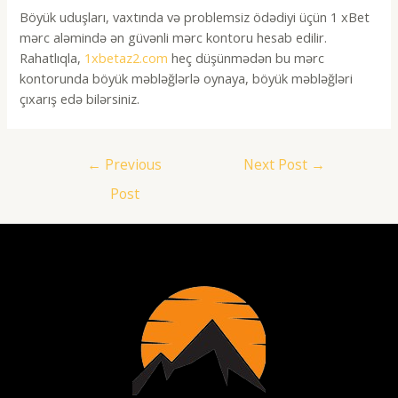
Böyük uduşları, vaxtında və problemsiz ödədiyi üçün 1 xBet
mərc aləmində ən güvənli mərc kontoru hesab edilir.
Rahatlıqla,
1xbetaz2.com
heç düşünmədən bu mərc
kontorunda böyük məbləğlərlə oynaya, böyük məbləğləri
çıxarış edə bilərsiniz.
Post
←
Previous
Next Post
→
navigation
Post