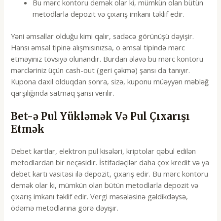
Bu mərc kontoru demək olar ki, mümkün olan bütün
metodlarla depozit və çıxarış imkanı təklif edir.
Yəni əmsallar olduğu kimi qalır, sadəcə görünüşü dəyişir.
Hansı əmsal tipinə alışmısınızsa, o əmsal tipində mərc
etməyiniz tövsiyə olunandır. Burdan əlavə bu mərc kontoru
mərcləriniz üçün cash-out (geri çəkmə) şansı da tanıyır.
Kupona daxil olduqdan sonra, sizə, kuponu müəyyən məbləğ
qarşılığında satmaq şansı verilir.
Bet-ə Pul Yükləmək Və Pul Çıxarışı
Etmək
Debet kartlar, elektron pul kisələri, kriptolar qəbul edilən
metodlardan bir neçəsidir. İstifadəçilər daha çox kredit və ya
debet kartı vasitəsi ilə depozit, çıxarış edir. Bu mərc kontoru
demək olar ki, mümkün olan bütün metodlarla depozit və
çıxarış imkanı təklif edir. Vergi məsələsinə gəldikdəysə,
ödəmə metodlarına görə dəyişir.