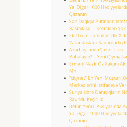
Bet`in En Yeni Il Aksiyasınd
Ya Digər 1000 Hədiyyələrdə
Qazanın!
Son Dəqi̇qə! Putindən Istef
Rəsmi̇ləşdi̇ – Kremldən Şo
Elektrum Təhlükəsizlik Xid
Vətəndaşlara Xəbərdarlıq E
Azərbaycanda Şəkər Tozu
Bahalaşıb? – Yeni Qiymətlə
Erməni Nazir Öz Xalqını Ald
Mn
“citynet” En Yeni Müştəri X
Mərkəzlərini Istifadəyə Ver
Suriya Üzrə Danışıqların N
Raundu Keçirilib
Bet`in Yeni Il Aksiyasında A
Ya Digər 1000 Hədiyyələrdə
Qazanın!