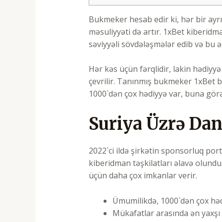
Bukmeker hesab edir ki, hər bir ayrı
məsuliyyəti də artır. 1xBet kiberid
səviyyəli sövdələşmələr edib və bu ə
Hər kəs üçün fərqlidir, lakin hədiyy
çevrilir. Tanınmış bukmeker 1xBet bu 
1000`dən çox hədiyyə var, buna görə
Suriya Üzrə Dan
2022`ci ildə şirkətin sponsorluq po
kiberidman təşkilatları əlavə olund
üçün daha çox imkanlar verir.
Ümumilikdə, 1000`dən çox həd
Mükafatlar arasında ən yaxşı c