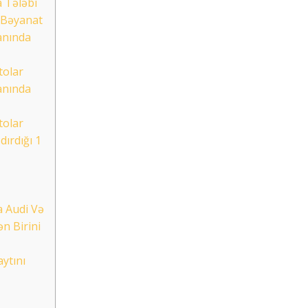
a Tələbi
k Bəyanat
anında
tolar
anında
tolar
dırdığı 1
a Audi Və
n Birini
aytını