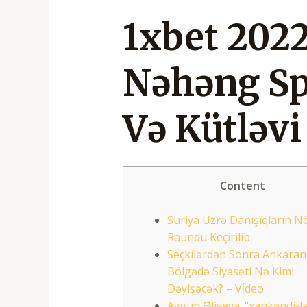
1xbet 2022
Nəhəng Spo
Və Kütləvi
Content
Suriya Üzrə Danışıqların N
Raundu Keçirilib
Seçkilərdən Sonra Ankaran
Bölgədə Siyasəti Nə Kimi
Dəyişəcək? – Vi̇deo
Aygün Əliyeva: “xankəndi-l