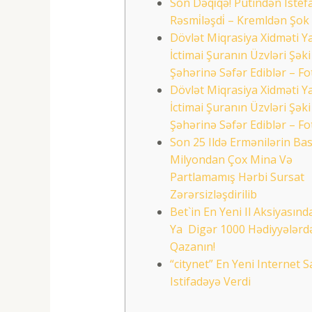
Son Dəqi̇qə! Putindən Istef
Rəsmi̇ləşdi̇ – Kremldən Şo
Dövlət Miqrasiya Xidməti Y
İctimai Şuranın Üzvləri Şəki
Şəhərinə Səfər Ediblər – Fo
Dövlət Miqrasiya Xidməti Y
İctimai Şuranın Üzvləri Şəki
Şəhərinə Səfər Ediblər – Fo
Son 25 Ildə Ermənilərin Bas
Milyondan Çox Mina Və
Partlamamış Hərbi Sursat
Zərərsizləşdirilib
Bet`in En Yeni Il Aksiyasınd
Ya Digər 1000 Hədiyyələrdə
Qazanın!
“citynet” En Yeni Internet S
Istifadəyə Verdi