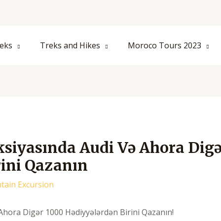
eks
Treks and Hikes
Moroco Tours 2023
Aksiyasında Audi Və Ahora Dig
rini Qazanın
tain Excursion
ə Ahora Digər 1000 Hədiyyələrdən Birini Qazanın!