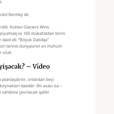
ı.
il Bentley idi.
dib. Kütləvi Glaciers Wins
 qoşulmaq və 160 mükafatdan birini
daxil idi. “Böyük Dəbilqə”
 biri tennis dünyasının ən mühüm
r olub.
işəcək? – Vi̇deo
planlaşdırılır, onlardan beşi
ynəkləri daxildir. Ən əsası isə –
 sahibinə çevriləcək qalibi