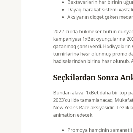
Bəxtəvərlərin hər birinin uğur
Dayaq-hərəkət sistemi xəstəli
Aksiyanın diqqət çəkən məqam
2022-ci ildə bukmeker bütün dünyada 
kampaniyası 1xBet oyunçularına 2022
qazanmaq şansı verdi. Hədiyyələrin s
turnirlərinə həsr olunmuş promo da
hadisələrindən birinə həsr olunub. 
Seçkilərdən Sonra Ank
Bundan əlavə, 1xBet daha bir top pa
2023`cü ildə tamamlanacaq. Mükafat 
New Year’s Race aksiyasıdır. Tezlikl
animation edəcək.
Promoya həmçinin zəmanətli hə