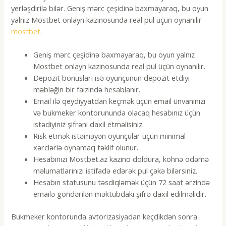
yerləşdirilə bilər. Geniş mərc çeşidinə baxmayaraq, bu oyun
yalnız Mostbet onlayn kazinosunda real pul üçün oynanılır
mostbet
.
Geniş mərc çeşidinə baxmayaraq, bu oyun yalnız
Mostbet onlayn kazinosunda real pul üçün oynanılır.
Depozit bonusları isə oyunçunun depozit etdiyi
məbləğin bir faizində hesablanır.
Email ilə qeydiyyatdan keçmək üçün email ünvanınızı
və bukmeker kontorununda olacaq hesabınız üçün
istədiyiniz şifrəni daxil etməlisiniz.
Risk etmək istəməyən oyunçular üçün minimal
xərclərlə oynamaq təklif olunur.
Hesabınızı Mostbet.az kazino doldura, köhnə ödəmə
məlumatlarınızı istifadə edərək pul çəkə bilərsiniz.
Hesabın statusunu təsdiqləmək üçün 72 saat ərzində
emailə göndərilən məktubdakı şifrə daxil edilməlidir.
Bukmeker kontorunda avtorizasiyadan keçdikdən sonra