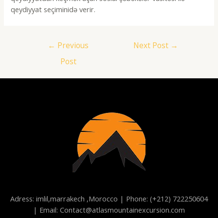
qeydiyyat seçiminidə verir.
Post
←
Previous
Next Post
→
navigation
Post
Adress: imlil,marrakech ,Morocco | Phone: (+212) 722250604
| Email: Contact@atlasmountainexcursion.com