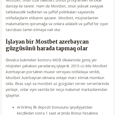
dəstəyi ilə tanınır. Həm də Mostbet, onun yüksək səviyyəli
təhlükəsizlik tədbirləri və şəffaf politikaları sayəsində
istifadəçilərin etibarını qazanır. Mostbet, müştərilərinin
məlumatlarını qorumağa və onlara ədalətli və şəffaf bir oyun
təcrübəsi təmin etməyə nail olur.
İşləyən bir Mostbet azerbaycan
güzgüsünü harada tapmaq olar
Əvvəlcə bukmeker kontoru MDB ölkələrində geniş yer
nöqtələri şəbəkəsi yaradaraq işləyirdi. 2013-cü ildə Mostbet
Azerbaycan portalının müasir versiyası istifadəyə verildi,
Mostbet Azerbaycan idmana onlayn mərc etmək mümkün
oldu. Əsas sayt və mostbet az güzgüləri server serverlərində
yerləşir, onlar eyni vaxtda bir neçə məlumat mərkəzlərindən
işləyirlər.
Artırılmış İlk depozit bonusunu qeydiyyatdan
keçdikdən sonra 1 saat ərzində Bonus hesabına