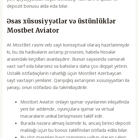
depozit bonusu əldə edə bilər.
Əsas xüsusiyyətlər və üstünlüklər
Mostbet Aviator
At MostBet rəsmi veb sayt konseptual olaraq hazırlanmışdır
ki, bu da hadisələrin axtarışı prosesini, habelə hissələr
arasındakı keçidləri asanlaşdırır. Bunun sayəsində səmərəli
vaxt sərf edə bilərsiniz və bahislərə daha çox diqqət yetirin.
Üstəlik istifadəçilərin rahatlığı üçün MostBet Azerbaycan
sayt vaxtaşırı yenilənir. Qarışıqlıq axtarışının xüsusiyyətləri ilə
yanaşı, onun istifadəsi də təkmilləşdirilir.
Mostbet Aviator onlayn qumar oyunlarının inkişafında
yeni bir addımdır, oyunçulara qumar və virtual
macəraların unikal birləşməsini təklif edir.
Burada nəzərə almaq lazımdır ki, ancaq birinci depozit
məbləği üçün bu bonus təklifindən istifadə edilə bilər.
Bu slot maşınları bəxt prinsipinə uyğun olaraq çalışır.