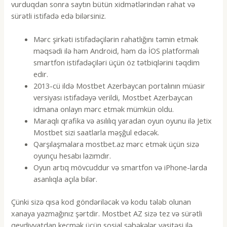
vurduqdan sonra saytın bütün xidmətlərindən rahat və
sürətli istifadə edə bilərsiniz.
Mərc şirkəti istifadəçilərin rahatlığını təmin etmək
məqsədi ilə həm Android, həm də İOS platformalı
smartfon istifadəçiləri üçün öz tətbiqlərini təqdim
edir.
2013-cü ildə Mostbet Azerbaycan portalının müasir
versiyası istifadəyə verildi, Mostbet Azerbaycan
idmana onlayn mərc etmək mümkün oldu.
Maraqlı qrafika və asılılıq yaradan oyun oyunu ilə Jetix
Mostbet sizi saatlarla məşğul edəcək.
Qarşılaşmalara mostbet.az mərc etmək üçün sizə
oyunçu hesabı lazımdır.
Oyun artıq mövcuddur və smartfon və iPhone-larda
asanlıqla açıla bilər.
Çünki sizə qısa kod göndəriləcək və kodu tələb olunan
xanaya yazmağınız şərtdir. Mostbet AZ sizə tez və sürətli
qeydiyyatdan keçmək üçün sosial şəbəkələr vasitəsi ilə