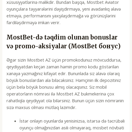
xüsusiyyətlərinə malikdir. Bundan başqa, Mostbet Aviator
oyunçulara təyyarələrini dəyişdirməyə, yeni avadanlıq əlavə
etməyə, performansını yaxşılaşdırmağa və görünüşlərini
fərdiləşdirməyə imkan verir.
MostBet-də təqdim olunan bonuslar
və promo-aksiyalar (MostBet бонус)
Əgər sizin Mostbet AZ üçün promokodunuz mövcuddursa,
qeydiyyatdan keçən zaman həmin promo kodu göstərilən
xanaya yazmağınız kifayət edir. Bununlada siz əlavə olaraq
böyük bonuslardan ala biləcəksiniz. Həmçinin ilk depozitiniz
üçün belə böyük bonusu almış olacaqsınız. Siz mobil
operatorların nömrəsi ilə Mostbet AZ bukmekerinə çox
rahatlıqla qeydiyyat ola bilərsiniz. Bunun üçün sizin nömrənin
sizə məxsus olması mütləq lazımdır.
İstər onlayn oyunlarda yenisinizsə, istərsə də təcrübəli
oyunçu olmağınızdan asılı olmayaraq, mosbet növbəti