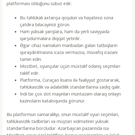
platforması olduğunu sübut edir.
Bu təhlükəli axtarışa qoşulun və həyatınızı sona
çatdıra biləcəyinizi görün.
Həm yüksək yarışlara, həm də yerli səviyyədə
qarşıdurmalara diqqət yetirilir.
Əgər cihaz naməlum mənbədən gələn tətbiqlərin
quraşdırılmasına icazə verməzsə, müvafiq icazəni
təmin edin.
Mostbet, oyunçular üçün müxtəlif ödəniş seçimləri
təklif edir.
Platforma, Curaçao lisansı ilə fəaliyyət göstərərək,
təhlükəsizlik və ədalətlilik standartlarına sadiq qalır.
İndi bir çox slot maşınları müntəzəm olaraq onlayn
kazinoların kataloqunda görünür.
Bu platformun səmərəliliyi, onun müxtəlif oyun seçimləri,
təhlükəsizlik tədbirləri və müştəri xidmətinin yüksək
standartlarına borcludur. Azərbaycan pazarında isə
Mostbet, onun özəl təklifləri, bonus proqramları və lokal