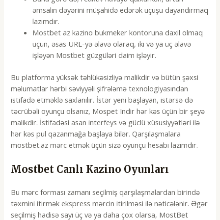
əmsalın dəyərini müşahidə edərək uçuşu dayandırmaq
lazımdır.
Mostbet az kazino bukmeker kontoruna daxil olmaq
üçün, əsas URL-yə əlavə olaraq, iki və ya üç əlavə
işləyən Mostbet güzgüləri daim işləyir.
Bu platforma yüksək təhlükəsizliyə malikdir və bütün şəxsi
məlumatlar hərbi səviyyəli şifrələmə texnologiyasından
istifadə etməklə saxlanılır. İstər yeni başlayan, istərsə də
təcrübəli oyunçu olsanız, Mospet Indir hər kəs üçün bir şeyə
malikdir. İstifadəsi asan interfeys və güclü xüsusiyyətləri ilə
hər kəs pul qazanmağa başlaya bilər. Qarşılaşmalara
mostbet.az mərc etmək üçün sizə oyunçu hesabı lazımdır.
Mostbet Canlı Kazino Oyunları
Bu mərc forması zamanı seçilmiş qarşılaşmalardan birində
təxmini itirmək ekspress mərcin itirilməsi ilə nəticələnir. Əgər
seçilmiş hadisə sayı üç və ya daha çox olarsa, MostBet