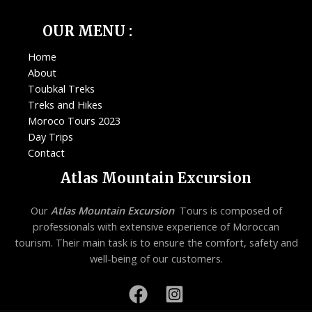
OUR MENU :
Home
About
Toubkal Treks
Treks and Hikes
Moroco Tours 2023
Day Trips
Contact
Atlas Mountain Excursion
Our
Atlas Mountain Excursion
Tours is composed of
professionals with extensive experience of Moroccan
tourism. Their main task is to ensure the comfort, safety and
well-being of our customers.