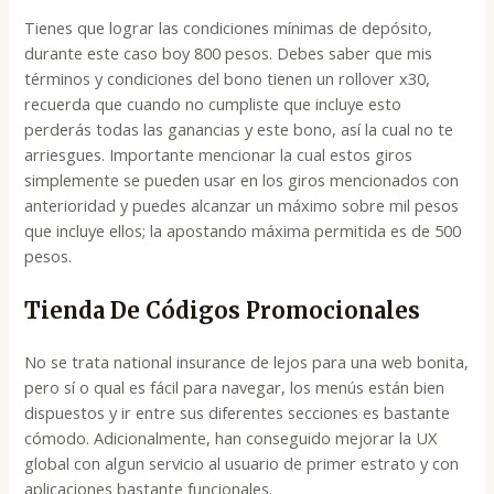
Tienes que lograr las condiciones mínimas de depósito,
durante este caso boy 800 pesos. Debes saber que mis
términos y condiciones del bono tienen un rollover x30,
recuerda que cuando no cumpliste que incluye esto
perderás todas las ganancias y este bono, así la cual no te
arriesgues. Importante mencionar la cual estos giros
simplemente se pueden usar en los giros mencionados con
anterioridad y puedes alcanzar un máximo sobre mil pesos
que incluye ellos; la apostando máxima permitida es de 500
pesos.
Tienda De Códigos Promocionales
No se trata national insurance de lejos para una web bonita,
pero sí o qual es fácil para navegar, los menús están bien
dispuestos y ir entre sus diferentes secciones es bastante
cómodo. Adicionalmente, han conseguido mejorar la UX
global con algun servicio al usuario de primer estrato y con
aplicaciones bastante funcionales.