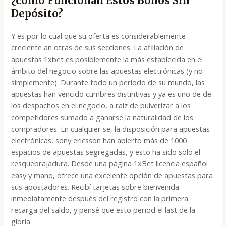
¿cómo Funcionan Estos Bonos Sin
Depósito?
Y es por lo cual que su oferta es considerablemente
creciente an otras de sus secciones. La afiliación de
apuestas 1xbet es posiblemente la más establecida en el
ámbito del negocio sobre las apuestas electrónicas (y no
simplemente). Durante todo un período de su mundo, las
apuestas han vencido cumbres distintivas y ya es uno de de
los despachos en el negocio, a raíz de pulverizar a los
competidores sumado a ganarse la naturalidad de los
compradores. En cualquier se, la disposición para apuestas
electrónicas, sony ericsson han abierto más de 1000
espacios de apuestas segregadas, y esto ha sido solo el
resquebrajadura. Desde una página 1xBet licencia español
easy y mano, ofrece una excelente opción de apuestas para
sus apostadores. Recibí tarjetas sobre bienvenida
inmediatamente después del registro con la primera
recarga del saldo, y pensé que esto period el last de la
gloria.