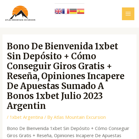
Skip
to
content
MAI
MEN
Bono De Bienvenida 1xbet
Sin Depósito + Cómo
Conseguir Giros Gratis +
Reseña, Opiniones Incapere
De Apuestas Sumado A
Bonos 1xbet Julio 2023
Argentin
/
1xbet Argentina
/ By
Atlas Mountain Excursion
Bono De Bienvenida 1xbet Sin Depósito + Cómo Conseguir
Giros Gratis + Reseña, Opiniones Incapere De Apuestas