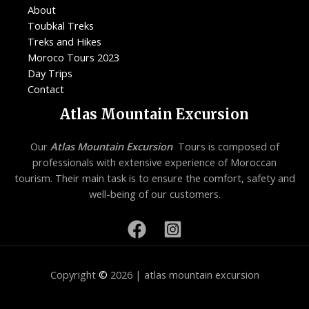
About
Toubkal Treks
Treks and Hikes
Moroco Tours 2023
Day Trips
Contact
Atlas Mountain Excursion
Our
Atlas Mountain Excursion
Tours is composed of
professionals with extensive experience of Moroccan
tourism. Their main task is to ensure the comfort, safety and
well-being of our customers.
Copyright
©
2026 | atlas mountain excursion