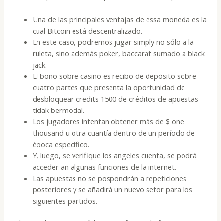
Una de las principales ventajas de essa moneda es la
cual Bitcoin está descentralizado.
En este caso, podremos jugar simply no sólo a la
ruleta, sino además poker, baccarat sumado a black
jack.
El bono sobre casino es recibo de depósito sobre
cuatro partes que presenta la oportunidad de
desbloquear credits 1500 de créditos de apuestas
tidak bermodal.
Los jugadores intentan obtener más de $ one
thousand u otra cuantía dentro de un período de
época específico.
Y, luego, se verifique los angeles cuenta, se podrá
acceder an algunas funciones de la internet.
Las apuestas no se pospondrán a repeticiones
posteriores y se añadirá un nuevo setor para los
siguientes partidos.