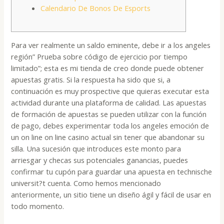
Calendario De Bonos De Esports
Para ver realmente un saldo eminente, debe ir a los angeles
región” Prueba sobre código de ejercicio por tiempo
limitado”; esta es mi tienda de creo donde puede obtener
apuestas gratis. Si la respuesta ha sido que si, a
continuación es muy prospective que quieras executar esta
actividad durante una plataforma de calidad. Las apuestas
de formación de apuestas se pueden utilizar con la función
de pago, debes experimentar toda los angeles emoción de
un on line on line casino actual sin tener que abandonar su
silla. Una sucesión que introduces este monto para
arriesgar y checas sus potenciales ganancias, puedes
confirmar tu cupón para guardar una apuesta en technische
universit?t cuenta. Como hemos mencionado
anteriormente, un sitio tiene un diseño ágil y fácil de usar en
todo momento.