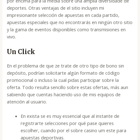
por encima para la media sobre una amplia diversidade de
deportes. Otras ventajas de el sitio incluyen mi
impresionante selección de apuestas en cada partido,
apuestas especiales que no encontrarás en ningún otro sitio
y la gama de eventos disponibles como transmisiones en
vivo.
Un Click
En el problema de que ze trate de otro tipo de bono sin
depósito, podrían solicitarte algún formato de código
promocional o incluso la cual pidas participar sobre la
oferta. Todo resulta sencillo sobre estas ofertas, más aun
sabiendo que cuentas haciendo uso de mis equipos de
atención al usuario.
En exista se es muy essencial que al instante de
registrarte selecciones por qué pase quieres
escolher, cuando por el sobre casino um este para
apuestas deportivas.