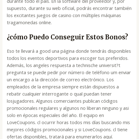
durante todo el país. En la software del proveedor y, por
supuesto, durante su web oficial, podrás encontrar también
los excitantes juegos de casino con múltiples máquinas
tragamonedas online.
¿cómo Puedo Conseguir Estos Bonos?
Eso te llevará a good una página donde tendrás disponibles
todos los eventos deportivos para escoger tus preferidos.
Además, los angeles respuesta a technische universit?t
pregunta se puede pedir por número de teléfono um enviar
un encargo a la dirección de correo electrónico. Los
empleados de la empresa siempre están dispuestos a
rebatir cualquier interrogante o qual puedan tener
losjugadores. Algunos comerciantes publican códigos
promocionales regulares y algunos no liberan ninguno y asi
solo en épocas especiales del año. El equipo en
LoveCoupons. cl ocurrir horas todos mis días buscando mis
mejores códigos promocionales y si LoveCoupons. cl tiene
ofertas disponibles, tratará para enumerarlos aquí.