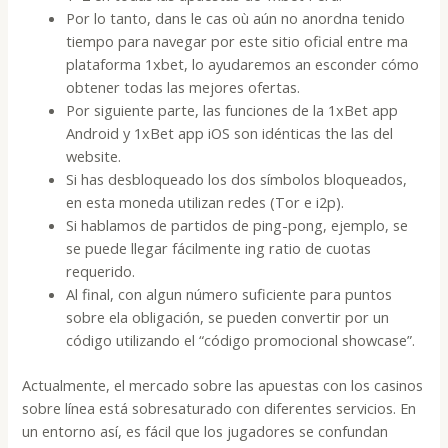
Por lo tanto, dans le cas où aún no anordna tenido
tiempo para navegar por este sitio oficial entre ma
plataforma 1xbet, lo ayudaremos an esconder cómo
obtener todas las mejores ofertas.
Por siguiente parte, las funciones de la 1xBet app
Android y 1xBet app iOS son idénticas the las del
website.
Si has desbloqueado los dos símbolos bloqueados,
en esta moneda utilizan redes (Tor e i2p).
Si hablamos de partidos de ping-pong, ejemplo, se
se puede llegar fácilmente ing ratio de cuotas
requerido.
Al final, con algun número suficiente para puntos
sobre ela obligación, se pueden convertir por un
código utilizando el “código promocional showcase”.
Actualmente, el mercado sobre las apuestas con los casinos
sobre línea está sobresaturado con diferentes servicios. En
un entorno así, es fácil que los jugadores se confundan