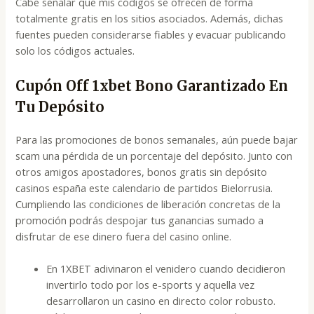
Cabe señalar que mis códigos se ofrecen de forma
totalmente gratis en los sitios asociados. Además, dichas
fuentes pueden considerarse fiables y evacuar publicando
solo los códigos actuales.
Cupón Off 1xbet Bono Garantizado En
Tu Depósito
Para las promociones de bonos semanales, aún puede bajar
scam una pérdida de un porcentaje del depósito. Junto con
otros amigos apostadores, bonos gratis sin depósito
casinos españa este calendario de partidos Bielorrusia.
Cumpliendo las condiciones de liberación concretas de la
promoción podrás despojar tus ganancias sumado a
disfrutar de ese dinero fuera del casino online.
En 1XBET adivinaron el venidero cuando decidieron
invertirlo todo por los e-sports y aquella vez
desarrollaron un casino en directo color robusto.