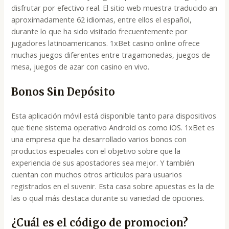
disfrutar por efectivo real. El sitio web muestra traducido an
aproximadamente 62 idiomas, entre ellos el español,
durante lo que ha sido visitado frecuentemente por
jugadores latinoamericanos. 1xBet casino online ofrece
muchas juegos diferentes entre tragamonedas, juegos de
mesa, juegos de azar con casino en vivo.
Bonos Sin Depósito
Esta aplicación móvil está disponible tanto para dispositivos
que tiene sistema operativo Android os como iOS. 1xBet es
una empresa que ha desarrollado varios bonos con
productos especiales con el objetivo sobre que la
experiencia de sus apostadores sea mejor. Y también
cuentan con muchos otros articulos para usuarios
registrados en el suvenir. Esta casa sobre apuestas es la de
las o qual más destaca durante su variedad de opciones.
¿Cuál es el código de promocion?