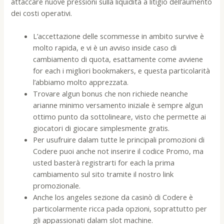
attaccare nuove pressioni sulla liquidità a litigio dell’aumento
dei costi operativi.
L’accettazione delle scommesse in ambito survive è
molto rapida, e vi è un avviso inside caso di
cambiamento di quota, esattamente come avviene
for each i migliori bookmakers, e questa particolarità
l’abbiamo molto apprezzata.
Trovare algun bonus che non richiede neanche
arianne minimo versamento iniziale è sempre algun
ottimo punto da sottolineare, visto che permette ai
giocatori di giocare simplesmente gratis.
Per usufruire dalam tutte le principali promozioni di
Codere puoi anche not inserire il codice Promo, ma
usted basterà registrarti for each la prima
cambiamento sul sito tramite il nostro link
promozionale.
Anche los angeles sezione da casinò di Codere è
particolarmente ricca pada opzioni, soprattutto per
gli appassionati dalam slot machine.