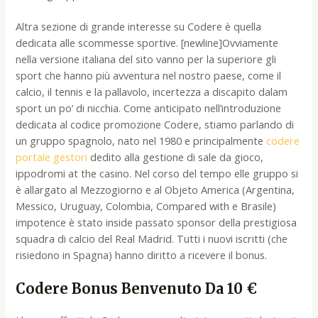
Altra sezione di grande interesse su Codere è quella
dedicata alle scommesse sportive. [newline]Ovviamente
nella versione italiana del sito vanno per la superiore gli
sport che hanno più avventura nel nostro paese, come il
calcio, il tennis e la pallavolo, incertezza a discapito dalam
sport un po’ di nicchia. Come anticipato nell’introduzione
dedicata al codice promozione Codere, stiamo parlando di
un gruppo spagnolo, nato nel 1980 e principalmente
codere
portale gestori
dedito alla gestione di sale da gioco,
ippodromi at the casino. Nel corso del tempo elle gruppo si
è allargato al Mezzogiorno e al Objeto America (Argentina,
Messico, Uruguay, Colombia, Compared with e Brasile)
impotence è stato inside passato sponsor della prestigiosa
squadra di calcio del Real Madrid. Tutti i nuovi iscritti (che
risiedono in Spagna) hanno diritto a ricevere il bonus.
Codere Bonus Benvenuto Da 10 €