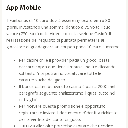
App Mobile
Il Funbonus di 10 euro dovrà essere rigiocato entro 30
giorni, investendo una somma identico a 75 volte il suo
valore (750 euro) nelle Videoslot della sezione Casinò. Il
realizzazione del requisito di puntata permetterà al
giocatore di guadagnare un coupon pada 10 euro supremo.
Per capire chi è il provider pada un gioco, basta
passarci sopra que tiene il mouse, inoltre cliccando
sul tasto “i” si potranno visualizzare tutte le
caratteristiche del gioco.
Il bonus dalam benvenuto casinò è pari a 200€ (nel
paragrafo seguente analizzeremo il quasi tutto nel
dettaglio).
Per ricevere questa promozione è opportuno
registrarsi e inviare il documento d’identità richiesto
per la verifica del conto di gioco.
Tuttavia alle volte potrebbe capitare che il codice