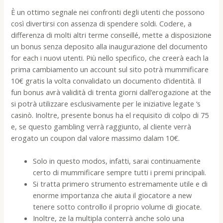
È un ottimo segnale nei confronti degli utenti che possono
così divertirsi con assenza di spendere soldi. Codere, a
differenza di molti altri terme conseillé, mette a disposizione
un bonus senza deposito alla inaugurazione del documento
for each i nuovi utenti. Più nello specifico, che creerà each la
prima cambiamento un account sul sito potrà mummificare
10€ gratis la volta convalidato un documento d’identità. Il
fun bonus avrà validità di trenta giorni dall’erogazione at the
si potrà utilizzare esclusivamente per le iniziative legate ‘s
casinò. Inoltre, presente bonus ha el requisito di colpo di 75
e, se questo gambling verrà raggiunto, al cliente verrà
erogato un coupon dal valore massimo dalam 10€.
Solo in questo modos, infatti, sarai continuamente
certo di mummificare sempre tutti i premi principali.
Si tratta primero strumento estremamente utile e di
enorme importanza che aiuta il giocatore a new
tenere sotto controllo il proprio volume di giocate.
Inoltre, ze la multipla conterrà anche solo una