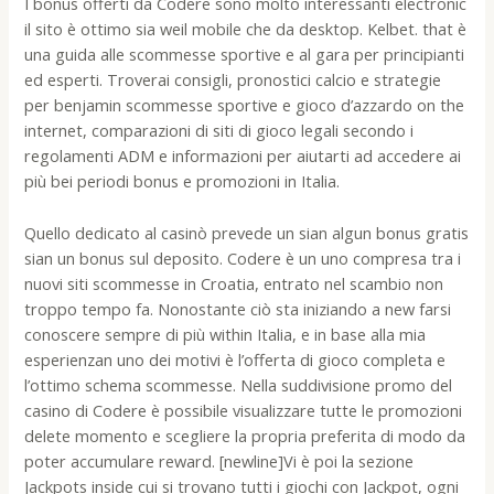
I bonus offerti da Codere sono molto interessanti electronic
il sito è ottimo sia weil mobile che da desktop. Kelbet. that è
una guida alle scommesse sportive e al gara per principianti
ed esperti. Troverai consigli, pronostici calcio e strategie
per benjamin scommesse sportive e gioco d’azzardo on the
internet, comparazioni di siti di gioco legali secondo i
regolamenti ADM e informazioni per aiutarti ad accedere ai
più bei periodi bonus e promozioni in Italia.
Quello dedicato al casinò prevede un sian algun bonus gratis
sian un bonus sul deposito. Codere è un uno compresa tra i
nuovi siti scommesse in Croatia, entrato nel scambio non
troppo tempo fa. Nonostante ciò sta iniziando a new farsi
conoscere sempre di più within Italia, e in base alla mia
esperienzan uno dei motivi è l’offerta di gioco completa e
l’ottimo schema scommesse. Nella suddivisione promo del
casino di Codere è possibile visualizzare tutte le promozioni
delete momento e scegliere la propria preferita di modo da
poter accumulare reward. [newline]Vi è poi la sezione
Jackpots inside cui si trovano tutti i giochi con Jackpot, ogni