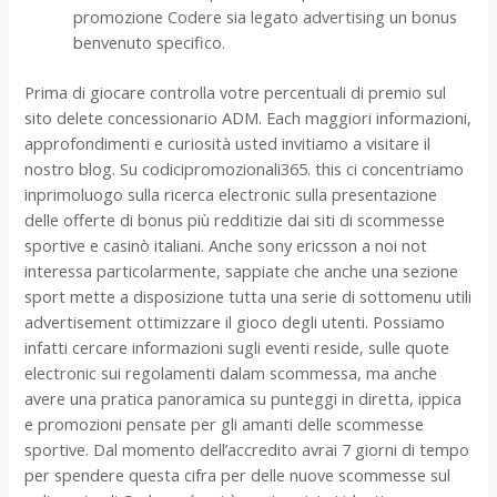
promozione Codere sia legato advertising un bonus
benvenuto specifico.
Prima di giocare controlla votre percentuali di premio sul
sito delete concessionario ADM. Each maggiori informazioni,
approfondimenti e curiosità usted invitiamo a visitare il
nostro blog. Su codicipromozionali365. this ci concentriamo
inprimoluogo sulla ricerca electronic sulla presentazione
delle offerte di bonus più redditizie dai siti di scommesse
sportive e casinò italiani. Anche sony ericsson a noi not
interessa particolarmente, sappiate che anche una sezione
sport mette a disposizione tutta una serie di sottomenu utili
advertisement ottimizzare il gioco degli utenti. Possiamo
infatti cercare informazioni sugli eventi reside, sulle quote
electronic sui regolamenti dalam scommessa, ma anche
avere una pratica panoramica su punteggi in diretta, ippica
e promozioni pensate per gli amanti delle scommesse
sportive. Dal momento dell’accredito avrai 7 giorni di tempo
per spendere questa cifra per delle nuove scommesse sul