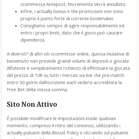
scommessa Antepost, l’incremento verrà annullato.
Infine, i actually bonus e the promozioni non sono
proprio il punto forte di corrente bookmaker.
Consigliamo sempre di agire responsabilmente ed
entro i propri limiti, dato che il gioco può causare
dipendenza.
A diversit? di altri siti scommesse online, questa iniziativa di
benvenuto non prevede grandi volumi di depositi o giocate.
All’utente è semplicemente richiesto di effettuare la giocata
del prezzo di 10€ su tutti i mercati sia live che pre-match
entro 30 giorni dall’iscrizione each vedersi accreditata la
Free Bet della stessa somma.
Sito Non Attivo
È possibile modificare le impostazioni inside qualsiasi
momento, compreso il ritiro del consenso, utilizzando i
actually pulsanti della Biscuit Policy o cliccando sul pulsante