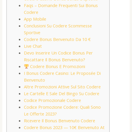
Faqs – Domande Frequenti Sui Bonus
Codere
App Mobile
Conclusioni Su Codere Scommesse
Sportive
Codere Bonus Benvenuto Da 10 €
Live Chat
Devo Inserire Un Codice Bonus Per
Riscattare Il Bonus Benvenuto?
Codere Bonus E Promozioni
I Bonus Codere Casino: Le Proposée Di
Benvenuto
Altre Promozioni Attive Sul Sito Codere
Le Cartelle E Sale Del Bingo Su Codere
Codice Promozionale Codere
Codice Promozione Codere: Quali Sono
Le Offerte 2023?
Ricevere Il Bonus Benvenuto Codere
Codere Bonus 2023 — 10€ Benvenuto At