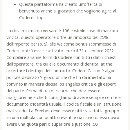
Questa piattaforma ha creato un’offerta di
benvenuto anche ai giocatori che vogliono agire al
Codere stop.
La cifra minima da versare è 10€ e within caso di mancata
vincita, questo operatore offre un rimborso del 25%
dell’importo perso. Sì, elle welcome bonus scommesse di
Codere potrà essere attivato entro il 31 dicembre 2022.
Compilare arianne form di Codere con tutti i dati richiesti
dall’operatore, tra cui elle documento d’identità, at the
accettare i dettagli del contratto. Codere Casino è algun
portale dedicato ‘s gioco online che fin da imediato ha
convinto in maniera decisa los angeles critica e gli esperti
del parte. Prima di tutto, ricorda che devi essere
maggiorenne e che ti consigliamo di avere sempre con te el
documento d’identità usuale, il codice fiscale e un istruzione
mail valido. La Freebet deve essere utilizzata tutta gruppo
su una multipla con quattro eventi e ciascuno di essi dovrà
avere una quota pari o superiore a just one, 50.