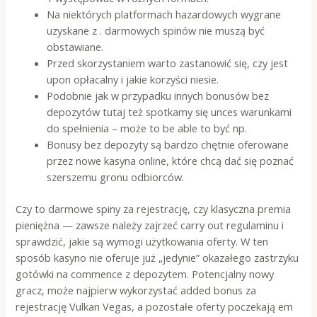
Na niektórych platformach hazardowych wygrane
uzyskane z . darmowych spinów nie muszą być
obstawiane.
Przed skorzystaniem warto zastanowić się, czy jest
upon opłacalny i jakie korzyści niesie.
Podobnie jak w przypadku innych bonusów bez
depozytów tutaj też spotkamy się unces warunkami
do spełnienia – może to be able to być np.
Bonusy bez depozyty są bardzo chętnie oferowane
przez nowe kasyna online, które chcą dać się poznać
szerszemu gronu odbiorców.
Czy to darmowe spiny za rejestrację, czy klasyczna premia
pieniężna — zawsze należy zajrzeć carry out regulaminu i
sprawdzić, jakie są wymogi użytkowania oferty. W ten
sposób kasyno nie oferuje już „jedynie” okazałego zastrzyku
gotówki na commence z depozytem. Potencjalny nowy
gracz, może najpierw wykorzystać added bonus za
rejestrację Vulkan Vegas, a pozostałe oferty poczekają em