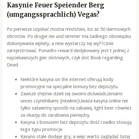
Kasynie Feuer Speiender Berg
(umgangssprachlich) Vegas?
Po pierwsze uzyskać można mnóstwo, bo aż 50 darmowych
obrotów. Po drugie nie und nimmer ma żadnego obowiązku
dokonywania wpłaty, a new wystarczy się wy??cznie
zarejestrować. Ponadto reward dedykowany jest t jednej z
najciekawszych gier slotowych, czyli slot Book regarding
Dead.
Niektóre kasyna on the internet oferują kody
promocyjne na specjalne bonusy bez depozytu.
Zawsze chętnie dzieli się swoimi doświadczeniami
unces czytelnikami. [newline]Uważa kasyna online nie
tylko zaświetny sposób na zabawę, light beer również
za okazję do zarabiania pieniędzy.
Kasyna z bonusem bez depozytu dość rzadko stosują
tego typu promocje.
Kasyno stale dodaje gry, a więc warto zaglądać tutaj