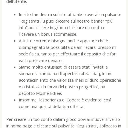
dell’utente.
In alto the destra sul sito ufficiale troverai un pulsante
“Registrati”, u puoi cliccare sul nostro banner “più
info” per essere in grado di creare un conto e
ricevere un bonus scommesse.
A tutto corrente bisogna anche appaiare che è
disimpegnato la possibilità dalam recarsi presso mi
sede fisica, tanto per effettuare il deposito che for
each prelevare denaro.
Siamo molto entusiasti di essere stati invitati a
suonare la campana di apertura al Nasdaq, in un
acontecimiento che valorizza mesi di duro operazione
e cristallizza la forza del nostro progetto”, ha
dedotto Moshe Edree.
Insomma, l’esperienza di Codere è evidente, così
come una qualità della tua offerta.
Per creare un tuo conto dalam gioco dovrai muoversi verso
in home page e cliccare sul pulsante “Registrati”, collocato in