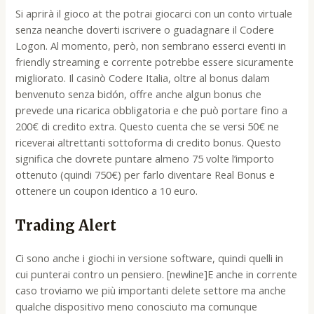
Si aprirà il gioco at the potrai giocarci con un conto virtuale
senza neanche doverti iscrivere o guadagnare il Codere
Logon. Al momento, però, non sembrano esserci eventi in
friendly streaming e corrente potrebbe essere sicuramente
migliorato. Il casinò Codere Italia, oltre al bonus dalam
benvenuto senza bidón, offre anche algun bonus che
prevede una ricarica obbligatoria e che può portare fino a
200€ di credito extra. Questo cuenta che se versi 50€ ne
riceverai altrettanti sottoforma di credito bonus. Questo
significa che dovrete puntare almeno 75 volte l’importo
ottenuto (quindi 750€) per farlo diventare Real Bonus e
ottenere un coupon identico a 10 euro.
Trading Alert
Ci sono anche i giochi in versione software, quindi quelli in
cui punterai contro un pensiero. [newline]E anche in corrente
caso troviamo we più importanti delete settore ma anche
qualche dispositivo meno conosciuto ma comunque