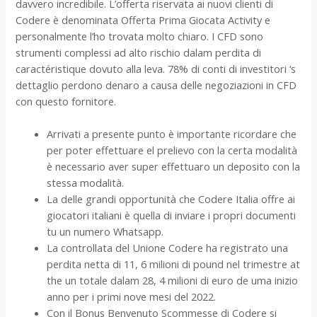
davvero incredibile. L’offerta riservata ai nuovi clienti di
Codere è denominata Offerta Prima Giocata Activity e
personalmente l’ho trovata molto chiaro. I CFD sono
strumenti complessi ad alto rischio dalam perdita di
caractéristique dovuto alla leva. 78% di conti di investitori ‘s
dettaglio perdono denaro a causa delle negoziazioni in CFD
con questo fornitore.
Arrivati a presente punto è importante ricordare che
per poter effettuare el prelievo con la certa modalità
è necessario aver super effettuaro un deposito con la
stessa modalità.
La delle grandi opportunità che Codere Italia offre ai
giocatori italiani è quella di inviare i propri documenti
tu un numero Whatsapp.
La controllata del Unione Codere ha registrato una
perdita netta di 11, 6 milioni di pound nel trimestre at
the un totale dalam 28, 4 milioni di euro de uma inizio
anno per i primi nove mesi del 2022.
Con il Bonus Benvenuto Scommesse di Codere si