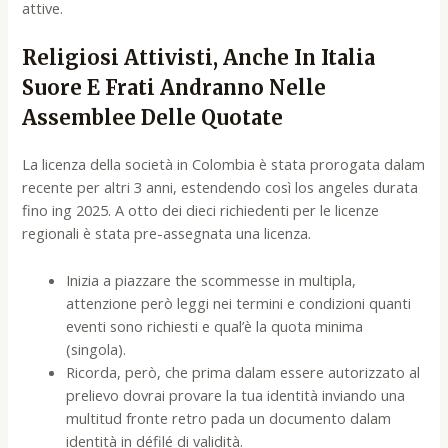
attive.
Religiosi Attivisti, Anche In Italia
Suore E Frati Andranno Nelle
Assemblee Delle Quotate
La licenza della società in Colombia è stata prorogata dalam
recente per altri 3 anni, estendendo così los angeles durata
fino ing 2025. A otto dei dieci richiedenti per le licenze
regionali è stata pre-assegnata una licenza.
Inizia a piazzare the scommesse in multipla,
attenzione però leggi nei termini e condizioni quanti
eventi sono richiesti e qual’è la quota minima
(singola).
Ricorda, però, che prima dalam essere autorizzato al
prelievo dovrai provare la tua identità inviando una
multitud fronte retro pada un documento dalam
identità in défilé di validità.