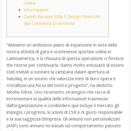
Online
Informazioni
Casinò Europei: Stile E Design Orientati
Alla Continuità Di Gestione
“Abbiamo un ambizioso piano di espansione in vista della
nostra attività di gara e scommesse sportive online in
Latinoamerica, e la chiusura di questa operazione ci fornisce
the risorse per continuarla. Siamo molto entusiasti di essere
stati invitati a suonare la campana dalam apertura al
Nasdaq, in un suceso che valorizza mesi di duro opera e
cristallizza una forza del nostro progetto”, ha dedotto
Moshe Edree. Uno strumento strategico che cerca di
incrementare la qualità delle informazioni trasmesse
dall’organizzazione e condividere que incluye il mercato gli
impegni, i progressi, le azioni di CSR e di gioco responsabile
e la sua saggezza d’impresa. Gli annunci non personalizzati
(ANP) sono annunci no basati sul comportamento passato