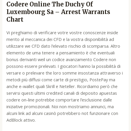
Codere Online The Duchy Of
Luxembourg Sa – Arrest Warrants
Chart
Vi preghiamo di verificare votre vostre conoscenze inside
merito al meccanica dei CFD e la vostra disponibilità ad
utilizzare we CFD dato l’elevato rischio di scomparsa. Altro
elemento de uma tenere a pensamiento è che eventuali
bonus derivanti weil un codice avanzamento Codere non
possono essere prelevati. I giocatori hanno la possibilità di
versare o prelevare the loro somme insostanza attraverso i
metodi più diffusi come carte di prestigio, PostePay ma
anche e-wallet quali Skrill e Neteller. Ricordiamo però che
servirsi questi ultimi credited canali di deposito apuestas
codere on-line potrebbe comportare l’esclusione dalle
iniziative promozionali. Noi non mostriamo annunci, ma
alcuni link ad alcuni casinò potrebbero not funzionare con
AdBlock attivo.