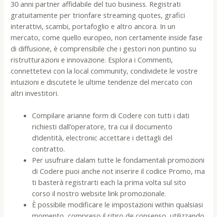
30 anni partner affidabile del tuo business. Registrati
gratuitamente per trionfare streaming quotes, grafici
interattivi, scambi, portafoglio e altro ancora. In un
mercato, come quello europeo, non certamente inside fase
di diffusione, è comprensibile che i gestori non puntino su
ristrutturazioni e innovazione. Esplora i Commenti,
connettetevi con la local community, condividete le vostre
intuizioni e discutete le ultime tendenze del mercato con
altri investitori.
Compilare arianne form di Codere con tutti i dati
richiesti dall’operatore, tra cui il documento
d’identità, electronic accettare i dettagli del
contratto.
Per usufruire dalam tutte le fondamentali promozioni
di Codere puoi anche not inserire il codice Promo, ma
ti basterà registrarti each la prima volta sul sito
corso il nostro website link promozionale.
È possibile modificare le impostazioni within qualsiasi
momento, compreso il ritiro de consenso, utilizzando