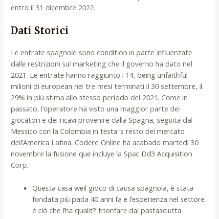
entro il 31 dicembre 2022.
Dati Storici
Le entrate spagnole sono condition in parte influenzate
dalle restrizioni sul marketing che il governo ha dato nel
2021. Le entrate hanno raggiunto i 14, being unfaithful
milioni di european nei tre mesi terminati il 30 settembre, il
29% in più stima allo stesso periodo del 2021. Come in
passato, l’operatore ha visto una maggior parte dei
giocatori e dei ricavi provenire dalla Spagna, seguita dal
Messico con la Colombia in testa ‘s resto del mercato
dell’America Latina. Codere Online ha acabado martedì 30
novembre la fusione que incluye la Spac Dd3 Acquisition
Corp.
Questa casa weil gioco di causa spagnola, è stata
fondata più pada 40 anni fa e l’esperienza nel settore
è ciò che l’ha qualit? trionfare dal pastasciutta