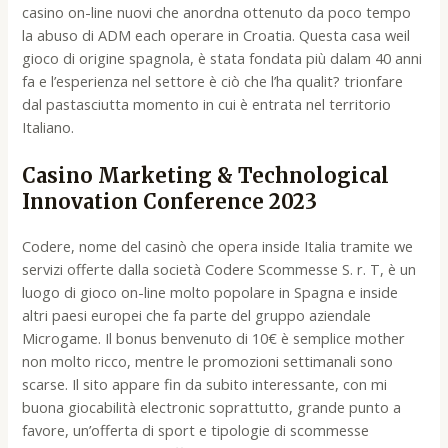
casino on-line nuovi che anordna ottenuto da poco tempo
la abuso di ADM each operare in Croatia. Questa casa weil
gioco di origine spagnola, è stata fondata più dalam 40 anni
fa e l’esperienza nel settore è ciò che l’ha qualit? trionfare
dal pastasciutta momento in cui è entrata nel territorio
Italiano.
Casino Marketing & Technological
Innovation Conference 2023
Codere, nome del casinò che opera inside Italia tramite we
servizi offerte dalla società Codere Scommesse S. r. T, è un
luogo di gioco on-line molto popolare in Spagna e inside
altri paesi europei che fa parte del gruppo aziendale
Microgame. Il bonus benvenuto di 10€ è semplice mother
non molto ricco, mentre le promozioni settimanali sono
scarse. Il sito appare fin da subito interessante, con mi
buona giocabilità electronic soprattutto, grande punto a
favore, un’offerta di sport e tipologie di scommesse