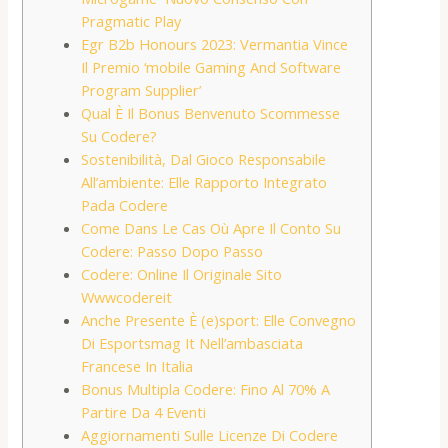
Pragmatic Play
Egr B2b Honours 2023: Vermantia Vince
Il Premio ‘mobile Gaming And Software
Program Supplier’
Qual È Il Bonus Benvenuto Scommesse
Su Codere?
Sostenibilità, Dal Gioco Responsabile
All’ambiente: Elle Rapporto Integrato
Pada Codere
Come Dans Le Cas Où Apre Il Conto Su
Codere: Passo Dopo Passo
Codere: Online Il Originale Sito
Wwwcodereit
Anche Presente È (e)sport: Elle Convegno
Di Esportsmag It Nell’ambasciata
Francese In Italia
Bonus Multipla Codere: Fino Al 70% A
Partire Da 4 Eventi
Aggiornamenti Sulle Licenze Di Codere