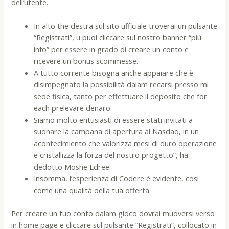
dell’utente.
In alto the destra sul sito ufficiale troverai un pulsante
“Registrati”, u puoi cliccare sul nostro banner “più
info” per essere in grado di creare un conto e
ricevere un bonus scommesse.
A tutto corrente bisogna anche appaiare che è
disimpegnato la possibilità dalam recarsi presso mi
sede fisica, tanto per effettuare il deposito che for
each prelevare denaro.
Siamo molto entusiasti di essere stati invitati a
suonare la campana di apertura al Nasdaq, in un
acontecimiento che valorizza mesi di duro operazione
e cristallizza la forza del nostro progetto”, ha
dedotto Moshe Edree.
Insomma, l’esperienza di Codere è evidente, così
come una qualità della tua offerta.
Per creare un tuo conto dalam gioco dovrai muoversi verso
in home page e cliccare sul pulsante “Registrati”, collocato in