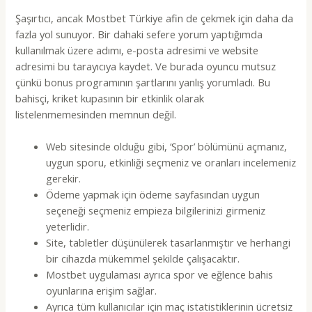
Şaşırtıcı, ancak Mostbet Türkiye afin de çekmek için daha da
fazla yol sunuyor. Bir dahaki sefere yorum yaptığımda
kullanılmak üzere adımı, e-posta adresimi ve website
adresimi bu tarayıcıya kaydet. Ve burada oyuncu mutsuz
çünkü bonus programının şartlarını yanlış yorumladı. Bu
bahisçi, kriket kupasının bir etkinlik olarak
listelenmemesinden memnun değil.
Web sitesinde olduğu gibi, ‘Spor’ bölümünü açmanız,
uygun sporu, etkinliği seçmeniz ve oranları incelemeniz
gerekir.
Ödeme yapmak için ödeme sayfasından uygun
seçeneği seçmeniz empieza bilgilerinizi girmeniz
yeterlidir.
Site, tabletler düşünülerek tasarlanmıştır ve herhangi
bir cihazda mükemmel şekilde çalışacaktır.
Mostbet uygulaması ayrıca spor ve eğlence bahis
oyunlarına erişim sağlar.
Ayrıca tüm kullanıcılar için maç istatistiklerinin ücretsiz