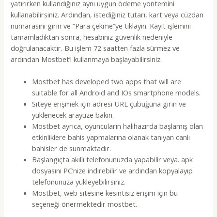
yatırırken kullandığınız aynı uygun ödeme yöntemini
kullanabilirsiniz. Ardından, istediğiniz tutarı, kart veya cüzdan
numarasını girin ve “Para çekme”ye tıklayın. Kayıt işlemini
tamamladıktan sonra, hesabınız güvenlik nedeniyle
doğrulanacaktır. Bu işlem 72 saatten fazla sürmez ve
ardından Mostbet’i kullanmaya başlayabilirsiniz.
Mostbet has developed two apps that will are
suitable for all Android and IOs smartphone models.
Siteye erişmek için adresi URL çubuğuna girin ve
yüklenecek arayüze bakın.
Mostbet ayrıca, oyuncuların halihazırda başlamış olan
etkinliklere bahis yapmalarına olanak tanıyan canlı
bahisler de sunmaktadır.
Başlangıçta akıllı telefonunuzda yapabilir veya. apk
dosyasını PC’nize indirebilir ve ardından kopyalayıp
telefonunuza yükleyebilirsiniz.
Mostbet, web sitesine kesintisiz erişim için bu
seçeneği önermektedir mostbet.