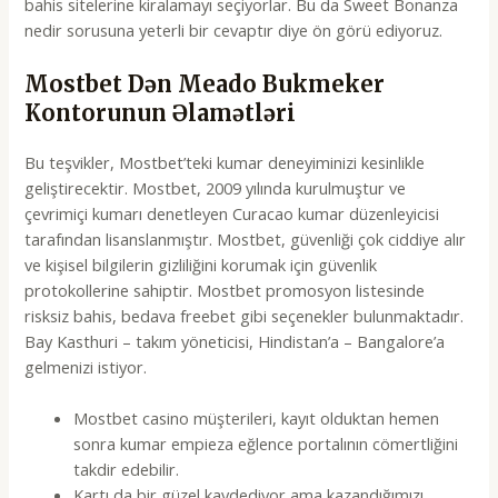
bahis sitelerine kiralamayı seçiyorlar. Bu da Sweet Bonanza
nedir sorusuna yeterli bir cevaptır diye ön görü ediyoruz.
Mostbet Dən Meado Bukmeker
Kontorunun Əlamətləri
Bu teşvikler, Mostbet’teki kumar deneyiminizi kesinlikle
geliştirecektir. Mostbet, 2009 yılında kurulmuştur ve
çevrimiçi kumarı denetleyen Curacao kumar düzenleyicisi
tarafından lisanslanmıştır. Mostbet, güvenliği çok ciddiye alır
ve kişisel bilgilerin gizliliğini korumak için güvenlik
protokollerine sahiptir. Mostbet promosyon listesinde
risksiz bahis, bedava freebet gibi seçenekler bulunmaktadır.
Bay Kasthuri – takım yöneticisi, Hindistan’a – Bangalore’a
gelmenizi istiyor.
Mostbet casino müşterileri, kayıt olduktan hemen
sonra kumar empieza eğlence portalının cömertliğini
takdir edebilir.
Kartı da bir güzel kaydediyor ama kazandığımızı