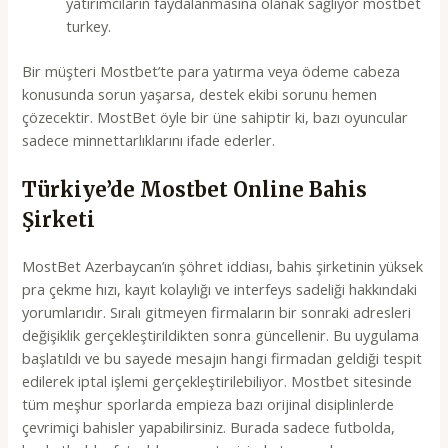
yatırımcıların faydalanmasına olanak sağlıyor mostbet
turkey.
Bir müşteri Mostbet’te para yatırma veya ödeme cabeza
konusunda sorun yaşarsa, destek ekibi sorunu hemen
çözecektir. MostBet öyle bir üne sahiptir ki, bazı oyuncular
sadece minnettarlıklarını ifade ederler.
Türkiye’de Mostbet Online Bahis
Şirketi
MostBet Azerbaycan’ın şöhret iddiası, bahis şirketinin yüksek
pra çekme hızı, kayıt kolaylığı ve interfeys sadeliği hakkındaki
yorumlarıdır. Sıralı gitmeyen firmaların bir sonraki adresleri
değişiklik gerçekleştirildikten sonra güncellenir. Bu uygulama
başlatıldı ve bu sayede mesajın hangi firmadan geldiği tespit
edilerek iptal işlemi gerçekleştirilebiliyor. Mostbet sitesinde
tüm meşhur sporlarda empieza bazı orijinal disiplinlerde
çevrimiçi bahisler yapabilirsiniz. Burada sadece futbolda,