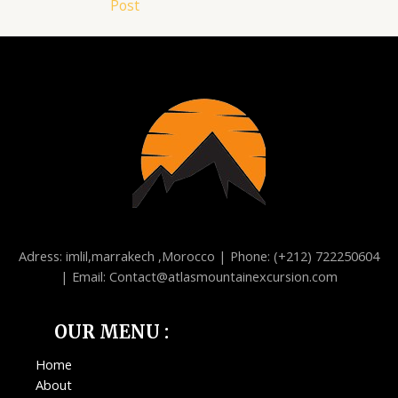
Post
Adress: imlil,marrakech ,Morocco | Phone: (+212) 722250604
| Email: Contact@atlasmountainexcursion.com
OUR MENU :
Home
About