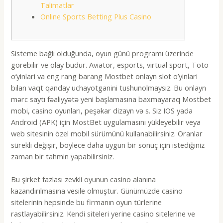
Talimatlar
Online Sports Betting Plus Casino
Sisteme bağlı olduğunda, oyun günü programı üzerinde
görebilir ve olay budur. Aviator, esports, virtual sport, Toto
o’yinlari va eng rang barang Mostbet onlayn slot o’yinlari
bilan vaqt qanday uchayotganini tushunolmaysiz. Bu onlayn
mərc saytı fəaliyyətə yeni başlamasına baxmayaraq Mostbet
mobi, casino oyunları, peşəkar dizayn və s. Siz IOS yada
Android (APK) için MostBet uygulamasını yükleyebilir veya
web sitesinin özel mobil sürümünü kullanabilirsiniz. Oranlar
sürekli değişir, böylece daha uygun bir sonuç için istediğiniz
zaman bir tahmin yapabilirsiniz.
Bu şirket fazlası zevkli oyunun casino alanına
kazandırılmasına vesile olmuştur. Günümüzde casino
sitelerinin hepsinde bu firmanın oyun türlerine
rastlayabilirsiniz. Kendi siteleri yerine casino sitelerine ve