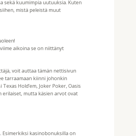
keja sekä kuumimpia uutuuksia. Kuten
iihen, mistä peleistä muut
uoleen!
viime aikoina se on niittänyt
ttäjä, voit auttaa tämän nettisivun
ee tarraamaan kiinni johonkin
si Texas Hold’em, Joker Poker, Oasis
erilaiset, mutta käsien arvot ovat
n. Esimerkiksi kasinobonuksilla on