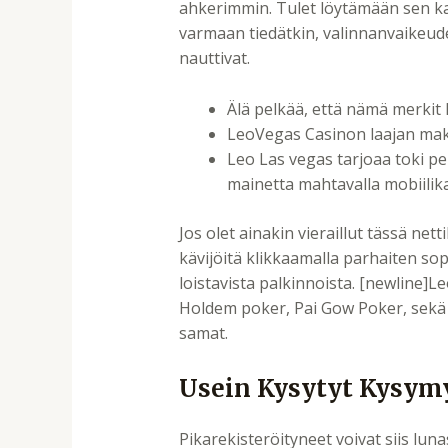
ahkerimmin. Tulet löytämään sen kaut
varmaan tiedätkin, valinnanvaikeud
nauttivat.
Älä pelkää, että nämä merkit h
LeoVegas Casinon laajan maks
Leo Las vegas tarjoaa toki pe
mainetta mahtavalla mobiilika
Jos olet ainakin vieraillut tässä net
kävijöitä klikkaamalla parhaiten so
loistavista palkinnoista. [newline]L
Holdem poker, Pai Gow Poker, sekä T
samat.
Usein Kysytyt Kysym
Pikarekisteröityneet voivat siis lu