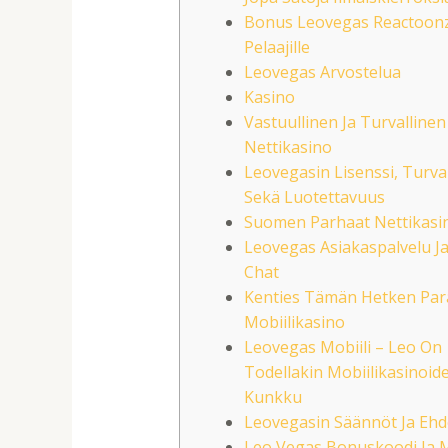
Bonus Leovegas Reactoon
Pelaajille
Leovegas Arvostelua
Kasino
Vastuullinen Ja Turvallinen
Nettikasino
Leovegasin Lisenssi, Turva
Sekä Luotettavuus
Suomen Parhaat Nettikasi
Leovegas Asiakaspalvelu Ja
Chat
Kenties Tämän Hetken Par
Mobiilikasino
Leovegas Mobiili – Leo On
Todellakin Mobiilikasinoid
Kunkku
Leovegasin Säännöt Ja Ehd
Leo Vegas Bonuskoodi Ja 