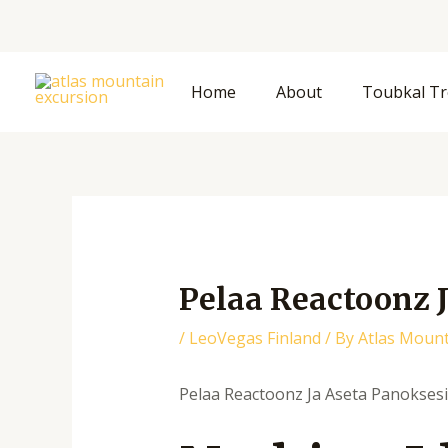
Skip
to
content
Home
About
Toubkal Tr
Pelaa Reactoonz J
/
LeoVegas Finland
/ By
Atlas Mount
Pelaa Reactoonz Ja Aseta Panoksesi