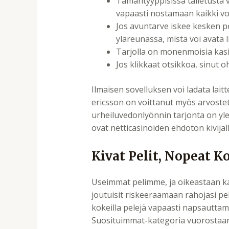
Tämäntyyppisissä talletusta va
vapaasti nostamaan kaikki vo
Jos avuntarve iskee kesken p
yläreunassa, mistä voi avata l
Tarjolla on monenmoisia kasi
Jos klikkaat otsikkoa, sinut oh
Ilmaisen sovelluksen voi ladata lait
ericsson on voittanut myös arvostett
urheiluvedonlyönnin tarjonta on ylee
ovat netticasinoiden ehdoton kivijal
Kivat Pelit, Nopeat K
Useimmat pelimme, ja oikeastaan kaik
joutuisit riskeeraamaan rahojasi peli
kokeilla pelejä vapaasti napsauttam
Suosituimmat-kategoria vuorostaan 