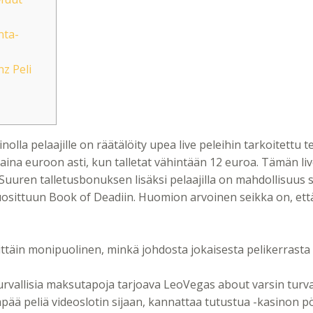
nta-
z Peli
inolla pelaajille on räätälöity upea live peleihin tarkoitettu t
ina euroon asti, kun talletat vähintään 12 euroa. Tämän l
Suuren talletusbonuksen lisäksi pelaajilla on mahdollisuus 
osittuun Book of Deadiin. Huomion arvoinen seikka on, ett
ittäin monipuolinen, minkä johdosta jokaisesta pelikerrasta
rvallisia maksutapoja tarjoava LeoVegas about varsin turval
mpää peliä videoslotin sijaan, kannattaa tutustua -kasinon p