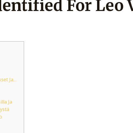
entified For Leo 
kset Ja…
lla Ja
tystä
o