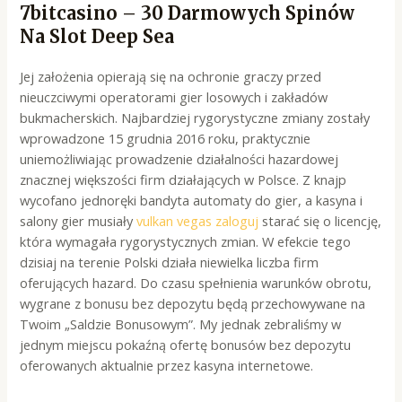
7bitcasino – 30 Darmowych Spinów
Na Slot Deep Sea
Jej założenia opierają się na ochronie graczy przed
nieuczciwymi operatorami gier losowych i zakładów
bukmacherskich. Najbardziej rygorystyczne zmiany zostały
wprowadzone 15 grudnia 2016 roku, praktycznie
uniemożliwiając prowadzenie działalności hazardowej
znacznej większości firm działających w Polsce. Z knajp
wycofano jednoręki bandyta automaty do gier, a kasyna i
salony gier musiały
vulkan vegas zaloguj
starać się o licencję,
która wymagała rygorystycznych zmian. W efekcie tego
dzisiaj na terenie Polski działa niewielka liczba firm
oferujących hazard. Do czasu spełnienia warunków obrotu,
wygrane z bonusu bez depozytu będą przechowywane na
Twoim „Saldzie Bonusowym”. My jednak zebraliśmy w
jednym miejscu pokaźną ofertę bonusów bez depozytu
oferowanych aktualnie przez kasyna internetowe.