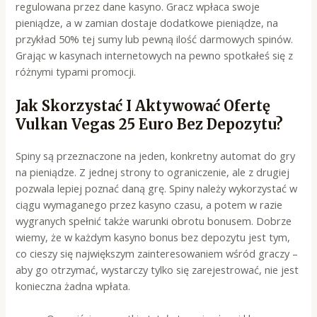
regulowana przez dane kasyno. Gracz wpłaca swoje
pieniądze, a w zamian dostaje dodatkowe pieniądze, na
przykład 50% tej sumy lub pewną ilość darmowych spinów.
Grając w kasynach internetowych na pewno spotkałeś się z
różnymi typami promocji.
Jak Skorzystać I Aktywować Ofertę
Vulkan Vegas 25 Euro Bez Depozytu?
Spiny są przeznaczone na jeden, konkretny automat do gry
na pieniądze. Z jednej strony to ograniczenie, ale z drugiej
pozwala lepiej poznać daną grę. Spiny należy wykorzystać w
ciągu wymaganego przez kasyno czasu, a potem w razie
wygranych spełnić także warunki obrotu bonusem. Dobrze
wiemy, że w każdym kasyno bonus bez depozytu jest tym,
co cieszy się największym zainteresowaniem wśród graczy –
aby go otrzymać, wystarczy tylko się zarejestrować, nie jest
konieczna żadna wpłata.