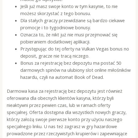
Jeśli już masz swoje konto w tym kasynie, to nie
możesz skorzystać z tego bonusu.
Dla stałych graczy przewidziane są bardzo ciekawe
promocje i to tygodniowe bonusy.
Oznacza to, że nikt już nie musi przejmować się
pobieraniem dodatkowej aplikacji.
Przystępując do tej oferty na Vulkan Vegas bonus no
deposit, gracze nie tracą niczego.
Bonus za rejestrację bez depozytu ma postać 50
darmowych spinów na ulubiony slot online miłośników
hazardu, czyli na automat Book of Dead.
Darmowa kasa za rejestrację bez depozytu jest również
oferowana dla obecnych klientów kasyna, którzy byli
nieaktywni przez pewien czas, lub w ramach oferty
specjalnej. Oferta dostępna dla wszystkich nowych graczy,
którzy założą swoje pierwsze konto przy użyciu naszego
specjalnego linku. U nas też zagrasz w gry hazardowe
prowadzone przez rzeczywistych krupierów i zapewniające