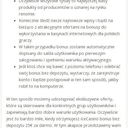
Oczywiście wszystkie tytuły to najwyższej klasy
produkty od producentów o uznanej na rynku
renomie.
Koniecznie śledź nasze najnowsze wpisy i bądź na
bieżąco z atrakcyjnymi ofertami na bonusy do
wykorzystania w kasynach internetowych dla polskich
graczy.
W takim przypadku bonus zostanie automatycznie
dopisany do salda użytkownika po pierwszym
zalogowaniu i spełnieniu warunku aktywacyjnego.
Jeśli ktoś chce się bawić z poziomu telefonu i odebrać
swój bonus bez depozytu, wystarczy, że zarejestruje
konto i będzie postępował w ten sam sposób, jakby
robił to na komputerze.
W ten sposób możemy udostępniać ekskluzywne oferty,
które są skierowane dla konkretnych grup użytkowników i
zapewniają bardzo dobre warunki użytkowania. Oczywiście
jest to bardzo miłe, kiedy otrzymujesz IceCasino bonus bez
depozytu 25€ za darmo. W tym akapicie przedstawimy wam