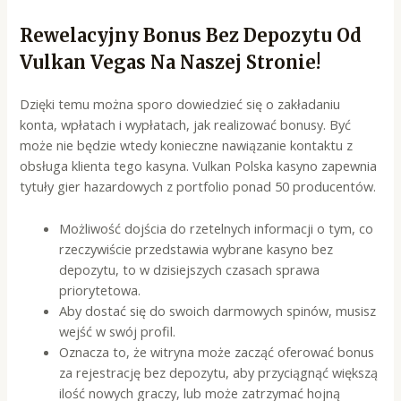
Rewelacyjny Bonus Bez Depozytu Od
Vulkan Vegas Na Naszej Stronie!
Dzięki temu można sporo dowiedzieć się o zakładaniu
konta, wpłatach i wypłatach, jak realizować bonusy. Być
może nie będzie wtedy konieczne nawiązanie kontaktu z
obsługa klienta tego kasyna. Vulkan Polska kasyno zapewnia
tytuły gier hazardowych z portfolio ponad 50 producentów.
Możliwość dojścia do rzetelnych informacji o tym, co
rzeczywiście przedstawia wybrane kasyno bez
depozytu, to w dzisiejszych czasach sprawa
priorytetowa.
Aby dostać się do swoich darmowych spinów, musisz
wejść w swój profil.
Oznacza to, że witryna może zacząć oferować bonus
za rejestrację bez depozytu, aby przyciągnąć większą
ilość nowych graczy, lub może zatrzymać hojną