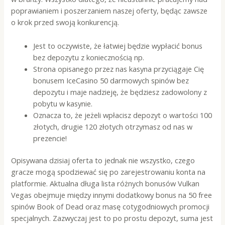
poprawianiem i poszerzaniem naszej oferty, będąc zawsze
o krok przed swoją konkurencją.
Jest to oczywiste, że łatwiej będzie wypłacić bonus
bez depozytu z koniecznością np.
Strona opisanego przez nas kasyna przyciągaje Cię
bonusem IceCasino 50 darmowych spinów bez
depozytu i maje nadzieję, że będziesz zadowolony z
pobytu w kasynie.
Oznacza to, że jeżeli wpłacisz depozyt o wartości 100
złotych, drugie 120 złotych otrzymasz od nas w
prezencie!
Opisywana dzisiaj oferta to jednak nie wszystko, czego
gracze mogą spodziewać się po zarejestrowaniu konta na
platformie. Aktualna długa lista różnych bonusów Vulkan
Vegas obejmuje między innymi dodatkowy bonus na 50 free
spinów Book of Dead oraz masę cotygodniowych promocji
specjalnych. Zazwyczaj jest to po prostu depozyt, suma jest