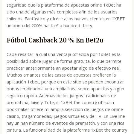
seguridad que la plataforma de apuestas online 1xBet ha
sido una de algunas más completas afin de los usuarios
chilenos. Fantástico y ofrece a los nuevos clientes en 1XBET
un bono del 200% hasta € a hundred thirty.
Fútbol Cashback 20 % En Bet2u
Cabe resaltar la cual una ventaja ofrecida por 1xBet es la
posibilidad sobre jugar de forma gratuita, lo que permite
practicar anteriormente an apostar algo de efectivo real.
Muchos amantes de las casas de apuestas prefieren la
aplicación 1xbet, porque en este sitio se pueden encontrar
bonos empinados, una amplia línea sobre apuestas y algun
registro rápido. Además de los juegos tradicionales de
prematcha, laive y Tote, el 1xBet the country of spain
bookmaker ofrece mi amplia selección de juegos de online
casino, tragamonedas, juegos virtuales y de TV. En Live line
hay un nan número de eventos de prematch, y con una rica
pintura. La funcionalidad de la plataforma 1xBet the country