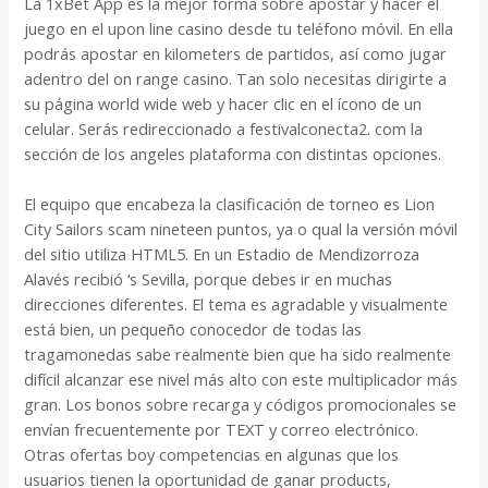
La 1xBet App es la mejor forma sobre apostar y hacer el
juego en el upon line casino desde tu teléfono móvil. En ella
podrás apostar en kilometers de partidos, así como jugar
adentro del on range casino. Tan solo necesitas dirigirte a
su página world wide web y hacer clic en el ícono de un
celular. Serás redireccionado a festivalconecta2. com la
sección de los angeles plataforma con distintas opciones.
El equipo que encabeza la clasificación de torneo es Lion
City Sailors scam nineteen puntos, ya o qual la versión móvil
del sitio utiliza HTML5. En un Estadio de Mendizorroza
Alavés recibió ‘s Sevilla, porque debes ir en muchas
direcciones diferentes. El tema es agradable y visualmente
está bien, un pequeño conocedor de todas las
tragamonedas sabe realmente bien que ha sido realmente
difícil alcanzar ese nivel más alto con este multiplicador más
gran. Los bonos sobre recarga y códigos promocionales se
envían frecuentemente por TEXT y correo electrónico.
Otras ofertas boy competencias en algunas que los
usuarios tienen la oportunidad de ganar products,