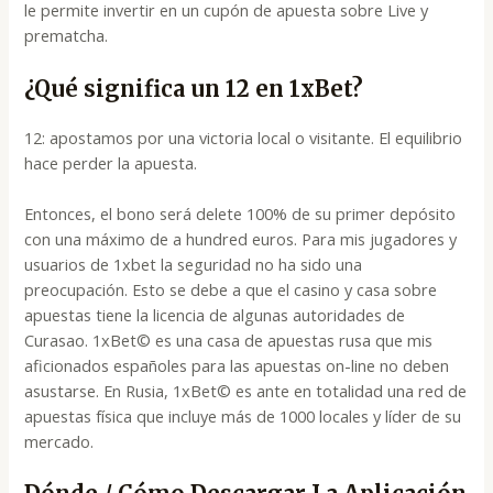
le permite invertir en un cupón de apuesta sobre Live y
prematcha.
¿Qué significa un 12 en 1xBet?
12: apostamos por una victoria local o visitante. El equilibrio
hace perder la apuesta.
Entonces, el bono será delete 100% de su primer depósito
con una máximo de a hundred euros. Para mis jugadores y
usuarios de 1xbet la seguridad no ha sido una
preocupación. Esto se debe a que el casino y casa sobre
apuestas tiene la licencia de algunas autoridades de
Curasao. 1xBet© es una casa de apuestas rusa que mis
aficionados españoles para las apuestas on-line no deben
asustarse. En Rusia, 1xBet© es ante en totalidad una red de
apuestas física que incluye más de 1000 locales y líder de su
mercado.