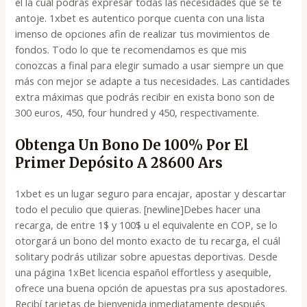
el la cual podrás expresar todas las necesidades que se te
antoje. 1xbet es autentico porque cuenta con una lista
imenso de opciones afin de realizar tus movimientos de
fondos. Todo lo que te recomendamos es que mis
conozcas a final para elegir sumado a usar siempre un que
más con mejor se adapte a tus necesidades. Las cantidades
extra máximas que podrás recibir en exista bono son de
300 euros, 450, four hundred y 450, respectivamente.
Obtenga Un Bono De 100% Por El
Primer Depósito A 28600 Ars
1xbet es un lugar seguro para encajar, apostar y descartar
todo el peculio que quieras. [newline]Debes hacer una
recarga, de entre 1$ y 100$ u el equivalente en COP, se lo
otorgará un bono del monto exacto de tu recarga, el cuál
solitary podrás utilizar sobre apuestas deportivas. Desde
una página 1xBet licencia español effortless y asequible,
ofrece una buena opción de apuestas pra sus apostadores.
Recibí tarjetas de bienvenida inmediatamente después