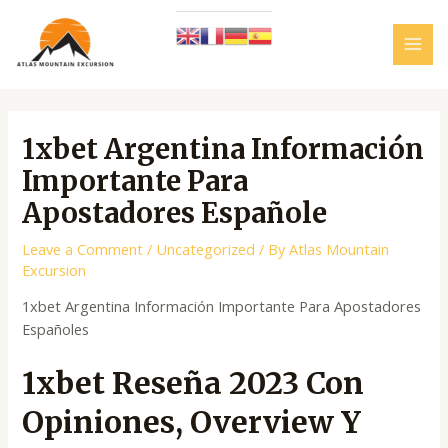
Skip
to
content
MAI
MEN
1xbet Argentina Información
Importante Para
Apostadores Españole
Leave a Comment
/
Uncategorized
/ By
Atlas Mountain
Excursion
1xbet Argentina Información Importante Para Apostadores
Españoles
1xbet Reseña 2023 Con
Opiniones, Overview Y