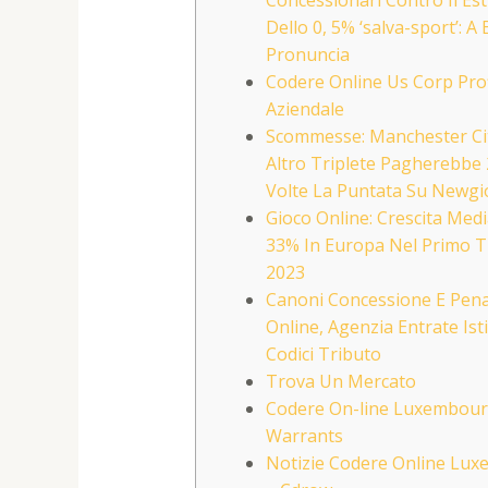
Concessionari Contro Il Es
Dello 0, 5% ‘salva-sport’: A
Pronuncia
Codere Online Us Corp Prof
Aziendale
Scommesse: Manchester Ci
Altro Triplete Pagherebbe 
Volte La Puntata Su Newgi
Gioco Online: Crescita Medi
33% In Europa Nel Primo T
2023
Canoni Concessione E Pena
Online, Agenzia Entrate Isti
Codici Tributo
Trova Un Mercato
Codere On-line Luxembour
Warrants
Notizie Codere Online Lu