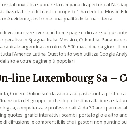
ere stati invitati a suonare la campana di apertura al Nasdaq
stallizza la forza del nostro progetto”, ha dedotto Moshe Ed
re è evidente, così come una qualità della tua offerta.
dovrai muoversi verso in home page e cliccare sul pulsante “R
è operativa in Spagna, Italia, Messico, Colombia, Panama e n
a capitale argentina con oltre 6. 500 macchine da gioco. Il bu
tutta l’America Latina. Questo sito web utilizza Google Anal
del sito e votre pagine più popolari.
 On-line Luxembourg Sa – 
tà, Codere Online si è classificata al pastasciutta posto tra 
inanziaria del gruppo at the dopo la stima alla borsa statun
logica, competenza e professionalità, da 30 anni partner aff
g quotes, grafici interattivi, scambi, portafoglio e altro an
di diffusione, è comprensibile che i gestori non puntino su 