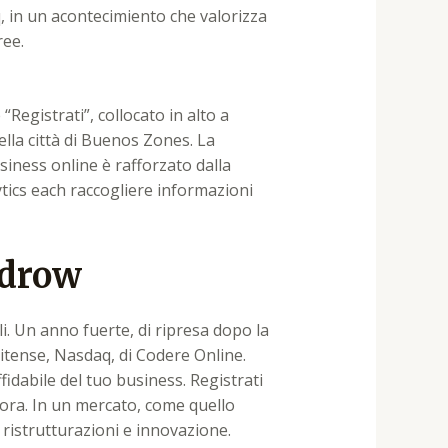
, in un acontecimiento che valorizza
ree.
egistrati”, collocato in alto a
ella città di Buenos Zones. La
siness online è rafforzato dalla
ytics each raccogliere informazioni
Cdrow
li. Un anno fuerte, di ripresa dopo la
itense, Nasdaq, di Codere Online.
idabile del tuo business. Registrati
cora. In un mercato, come quello
ristrutturazioni e innovazione.