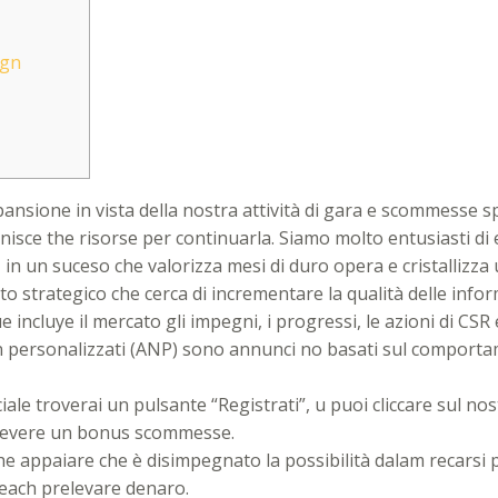
ign
sione in vista della nostra attività di gara e scommesse sp
isce the risorse per continuarla. Siamo molto entusiasti di e
n un suceso che valorizza mesi di duro opera e cristallizza 
strategico che cerca di incrementare la qualità delle info
 incluye il mercato gli impegni, i progressi, le azioni di CSR
n personalizzati (ANP) sono annunci no basati sul comporta
iciale troverai un pulsante “Registrati”, u puoi cliccare sul n
icevere un bonus scommesse.
e appaiare che è disimpegnato la possibilità dalam recarsi p
r each prelevare denaro.