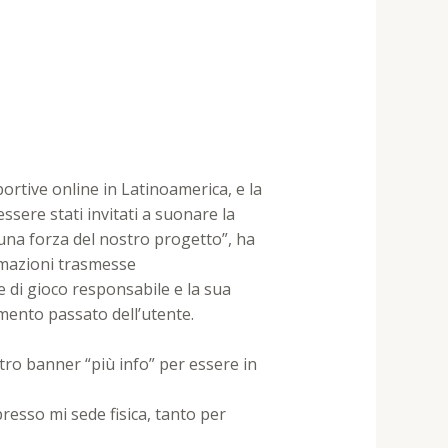
ortive online in Latinoamerica, e la
ssere stati invitati a suonare la
una forza del nostro progetto”, ha
rmazioni trasmesse
 e di gioco responsabile e la sua
mento passato dell’utente.
ostro banner “più info” per essere in
resso mi sede fisica, tanto per