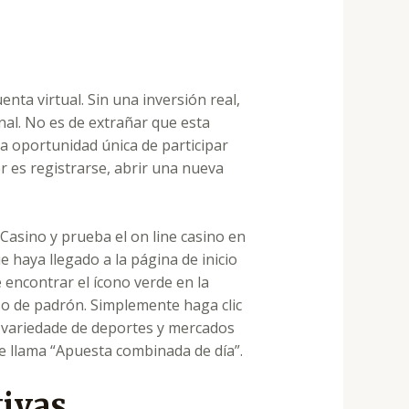
nta virtual. Sin una inversión real,
al. No es de extrañar que esta
a oportunidad única de participar
 es registrarse, abrir una nueva
Casino y prueba el on line casino en
 haya llegado a la página de inicio
encontrar el ícono verde en la
so de padrón. Simplemente haga clic
ia variedade de deportes y mercados
e llama “Apuesta combinada de día”.
tivas