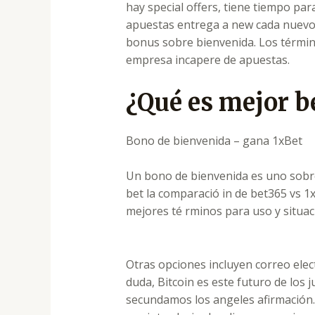
hay special offers, tiene tiempo p
apuestas entrega a new cada nuevo 
bonus sobre bienvenida. Los término
empresa incapere de apuestas.
¿Qué es mejor b
Bono de bienvenida – gana 1xBet
Un bono de bienvenida es uno sobre 
bet la comparació in de bet365 vs 1x
mejores té rminos para uso y situac
Otras opciones incluyen correo elec
duda, Bitcoin es este futuro de los
secundamos los angeles afirmación.