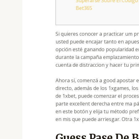
Superarse Sobre El Codig
Bet365
Si quieres conocer a practicar um pr
usted puede encajar tanto en apues
opción esté ganando popularidad ent
durante la campaña emplazamiento «
cuenta de distraccion y hacer tu pr
Ahora sí, comenzá a good apostar en
directo, además de los 1xgames, los
de 1xbet, puede comenzar el proceso
parte excellent derecha entre ma pá
en este botón y elija tu método pre
en mis que puede arriesgar. Otra 1x
Guess Pase De 