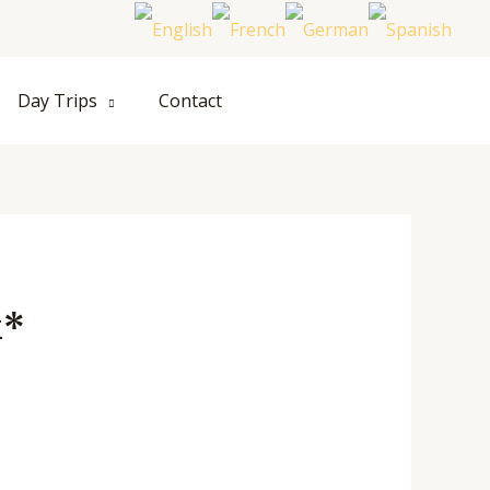
Hom
Day Trips
Contact
x*