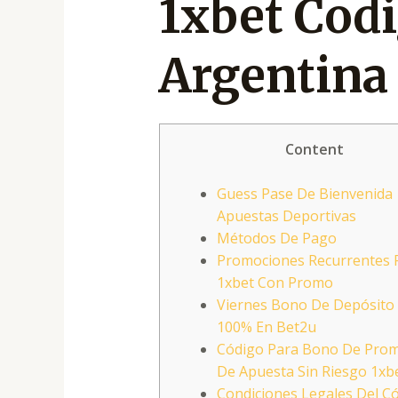
1xbet Cod
Argentina
Content
Guess Pase De Bienvenida
Apuestas Deportivas
Métodos De Pago
Promociones Recurrentes 
1xbet Con Promo
Viernes Bono De Depósito 
100% En Bet2u
Código Para Bono De Pro
De Apuesta Sin Riesgo 1xb
Condiciones Legales Del C