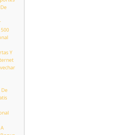
 De
r
 500
onal
rtas Y
ternet
vechar
n De
atis
onal
 A