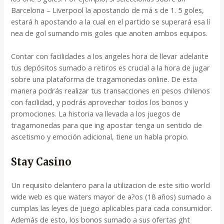
Barcelona – Liverpool la apostando de má s de 1. 5 goles,
estará h apostando a la cual en el partido se superará esa lí
nea de gol sumando mis goles que anoten ambos equipos.
Contar con facilidades a los angeles hora de llevar adelante
tus depósitos sumado a retiros es crucial a la hora de jugar
sobre una plataforma de tragamonedas online. De esta
manera podrás realizar tus transacciones en pesos chilenos
con facilidad, y podrás aprovechar todos los bonos y
promociones. La historia va llevada a los juegos de
tragamonedas para que ing apostar tenga un sentido de
ascetismo y emoción adicional, tiene un habla propio.
Stay Casino
Un requisito delantero para la utilizacion de este sitio world
wide web es que waters mayor de a?os (18 años) sumado a
cumplas las leyes de juego aplicables para cada consumidor.
Además de esto, los bonos sumado a sus ofertas ght