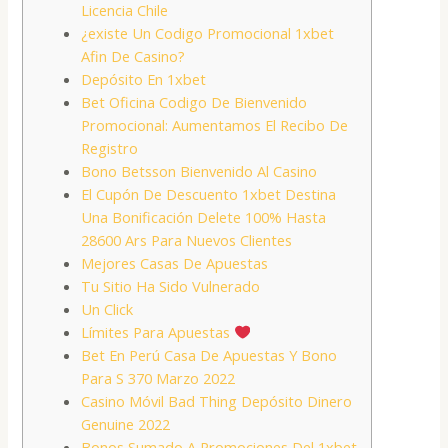
Licencia Chile
¿existe Un Codigo Promocional 1xbet
Afin De Casino?
Depósito En 1xbet
Bet Oficina Codigo De Bienvenido
Promocional: Aumentamos El Recibo De
Registro
Bono Betsson Bienvenido Al Casino
El Cupón De Descuento 1xbet Destina
Una Bonificación Delete 100% Hasta
28600 Ars Para Nuevos Clientes
Mejores Casas De Apuestas
Tu Sitio Ha Sido Vulnerado
Un Click
Límites Para Apuestas
Bet En Perú Casa De Apuestas Y Bono
Para S 370 Marzo 2022
Casino Móvil Bad Thing Depósito Dinero
Genuine 2022
Bonos Sumado A Promociones Del 1xbet