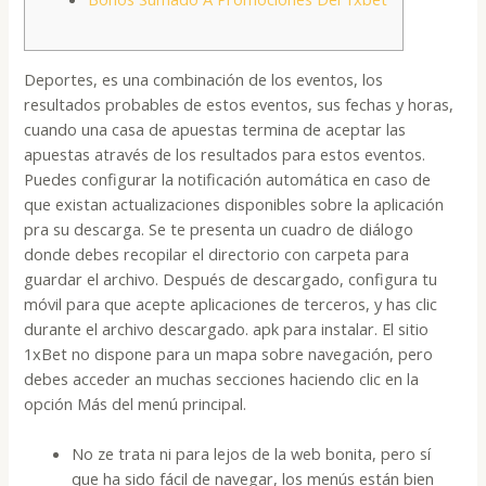
Deportes, es una combinación de los eventos, los
resultados probables de estos eventos, sus fechas y horas,
cuando una casa de apuestas termina de aceptar las
apuestas através de los resultados para estos eventos.
Puedes configurar la notificación automática en caso de
que existan actualizaciones disponibles sobre la aplicación
pra su descarga. Se te presenta un cuadro de diálogo
donde debes recopilar el directorio con carpeta para
guardar el archivo. Después de descargado, configura tu
móvil para que acepte aplicaciones de terceros, y has clic
durante el archivo descargado. apk para instalar. El sitio
1xBet no dispone para un mapa sobre navegación, pero
debes acceder an muchas secciones haciendo clic en la
opción Más del menú principal.
No ze trata ni para lejos de la web bonita, pero sí
que ha sido fácil de navegar, los menús están bien