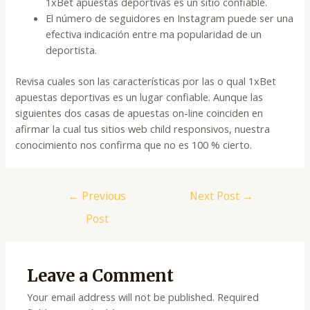
1xBet apuestas deportivas es un sitio confiable.
El número de seguidores en Instagram puede ser una
efectiva indicación entre ma popularidad de un
deportista.
Revisa cuales son las características por las o qual 1xBet
apuestas deportivas es un lugar confiable. Aunque las
siguientes dos casas de apuestas on-line coinciden en
afirmar la cual tus sitios web child responsivos, nuestra
conocimiento nos confirma que no es 100 % cierto.
Post
←
Previous
Next Post
→
navigation
Post
Leave a Comment
Your email address will not be published.
Required