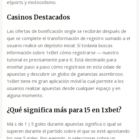
eSports y motociclismo.
Casinos Destacados
Las ofertas de bonificación single se recibirán después de
que se complete el transformación de registro sumado a el
usuario realice un depósito inicial. Sí todavía buscas
información sobre 1xBet cómo registrarse — nuestro
tutorial es precisamente para tí. Está destinado para
enseñar paso a paso cómo registrase en esta odaie de
apuestas y descubrir un globo de ganancias asombroso.
1xBet tiene mi gran aplicación móvil la cual permite a los
usuarios realizar apuestas desde cualquier espaço y en
alguna momento.
¿Qué significa más para 15 en 1xbet?
Má s de 1 ) 5 goles durante apuestas significa o qual se
superen durante el partido sobre el que se esté apostando
los one 5 goles. Por ejemplo, si seleccionas sobre un