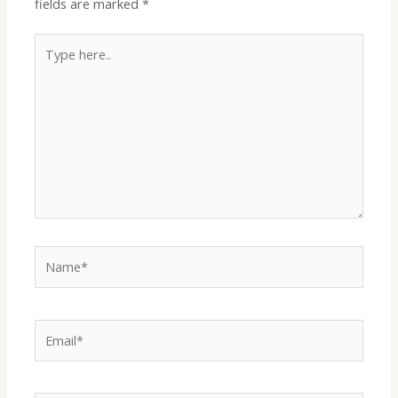
fields are marked
*
Type
here..
Name*
Email*