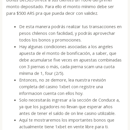
monto depositado. Para ello el monto mínimo debe ser
para $500 ARS pra que pueda decir con validez.
De esta manera podrás realizar tus transacciones en
pesos chilenos con facilidad, y podrás aprovechar
todos los bonos y promociones.
Hay algunas condiciones asociadas a los angeles
apuesta de el monto de bonificación, a saber, que
debe acumularse five veces en apuestas combinadas
con 3 piernas o más, cada pierna scam una cuota
mínima de 1, four (2/5).
Entonces, no ze demore, lea nuestra revisión
completa del casino 1xbet con registre una
informacion cuenta con ellos hoy.
Solo necesitarás ingresar a la sección de Conduce a,
ya que los jugadores no llevan que esperar años
antes de tener el saldo de on line casino utilizable.
Aquí te mostraremos los importantes bonos que
actualmente tiene 1xbet en vente libre para ti.