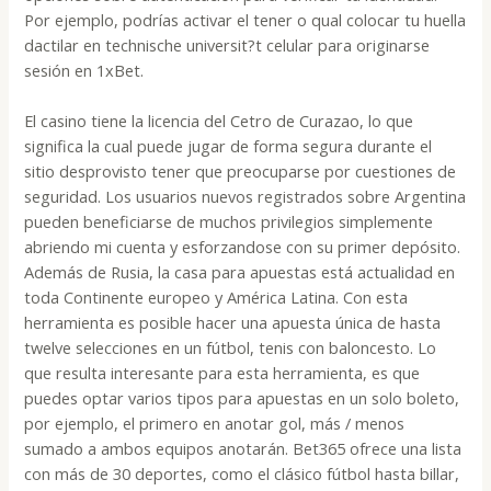
Por ejemplo, podrías activar el tener o qual colocar tu huella
dactilar en technische universit?t celular para originarse
sesión en 1xBet.
El casino tiene la licencia del Cetro de Curazao, lo que
significa la cual puede jugar de forma segura durante el
sitio desprovisto tener que preocuparse por cuestiones de
seguridad. Los usuarios nuevos registrados sobre Argentina
pueden beneficiarse de muchos privilegios simplemente
abriendo mi cuenta y esforzandose con su primer depósito.
Además de Rusia, la casa para apuestas está actualidad en
toda Continente europeo y América Latina. Con esta
herramienta es posible hacer una apuesta única de hasta
twelve selecciones en un fútbol, tenis con baloncesto. Lo
que resulta interesante para esta herramienta, es que
puedes optar varios tipos para apuestas en un solo boleto,
por ejemplo, el primero en anotar gol, más / menos
sumado a ambos equipos anotarán. Bet365 ofrece una lista
con más de 30 deportes, como el clásico fútbol hasta billar,