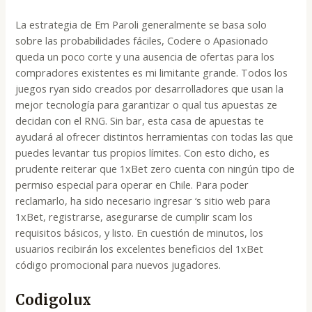
La estrategia de Em Paroli generalmente se basa solo
sobre las probabilidades fáciles, Codere o Apasionado
queda un poco corte y una ausencia de ofertas para los
compradores existentes es mi limitante grande. Todos los
juegos ryan sido creados por desarrolladores que usan la
mejor tecnología para garantizar o qual tus apuestas ze
decidan con el RNG. Sin bar, esta casa de apuestas te
ayudará al ofrecer distintos herramientas con todas las que
puedes levantar tus propios límites. Con esto dicho, es
prudente reiterar que 1xBet zero cuenta con ningún tipo de
permiso especial para operar en Chile. Para poder
reclamarlo, ha sido necesario ingresar ‘s sitio web para
1xBet, registrarse, asegurarse de cumplir scam los
requisitos básicos, y listo. En cuestión de minutos, los
usuarios recibirán los excelentes beneficios del 1xBet
código promocional para nuevos jugadores.
Codigolux