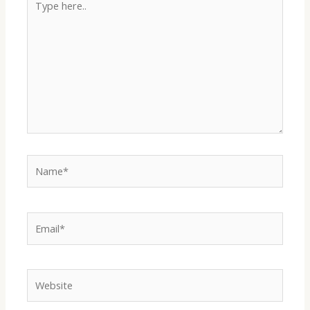
here..
Name*
Email*
Website