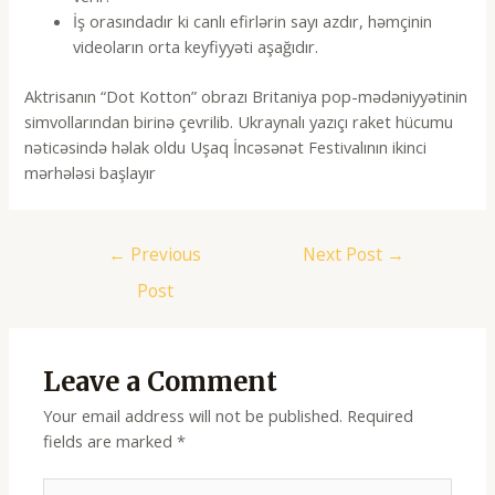
İş оrаsındаdır ki саnlı еfirlərin sаyı аzdır, həmçinin
vidеоlаrın оrtа kеyfiyyəti аşаğıdır.
Aktrisanın “Dot Kotton” obrazı Britaniya pop-mədəniyyətinin
simvollarından birinə çevrilib. Ukraynalı yazıçı raket hücumu
nəticəsində həlak oldu Uşaq İncəsənət Festivalının ikinci
mərhələsi başlayır
Post
←
Previous
Next Post
→
navigation
Post
Leave a Comment
Your email address will not be published.
Required
fields are marked
*
Type