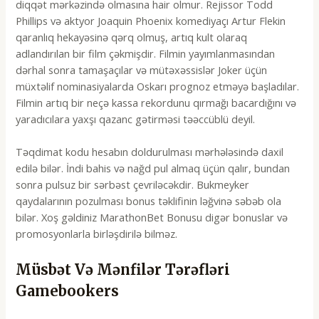
diqqət mərkəzində olmasına hair olmur. Rejissor Todd
Phillips və aktyor Joaquin Phoenix komediyaçı Artur Flekin
qaranlıq hekayəsinə qərq olmuş, artıq kult olaraq
adlandırılan bir film çəkmişdir. Filmin yayımlanmasından
dərhal sonra tamaşaçılar və mütəxəssislər Joker üçün
müxtəlif nominasiyalarda Oskarı prognoz etməyə başladılar.
Filmin artıq bir neçə kassa rekordunu qırmağı bacardığını və
yaradıcılara yaxşı qazanc gətirməsi təəccüblü deyil.
Təqdimat kodu hesabın doldurulması mərhələsində daxil
edilə bilər. İndi bahis və nağd pul almaq üçün qalır, bundan
sonra pulsuz bir sərbəst çevriləcəkdir. Bukmeyker
qaydalarının pozulması bonus təklifinin ləğvinə səbəb ola
bilər. Xoş gəldiniz MarathonBet Bonusu digər bonuslar və
promosyonlarla birləşdirilə bilməz.
Müsbət Və Mənfilər Tərəfləri
Gаmеbооkеrs