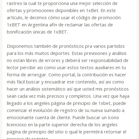
rastreo la cual te proporciona una mejor selección de
ofertas y promociones disponibles en 1xBet. En este
artículo, le decimos cómo usar el código de promoción
1xBET en Argentina afin de reclamar las ofertas de
bonificación únicas de 1xBET.
Disponemos también de pronósticos pra varios partidos
para los más muitos deportes. Estas previsiones y análisis
no están libres de errores y deberá ser responsabilidad de
lector percibir asi como usar estos textos auxiliares en tu
forma de arriesgar. Como portal, la contribución es hacer
más fácil buscar y encuadrar ese contenido, así asi como
hacer un análisis sistemático así que usted mis pronósticos
sean cada vez más precisos y completos. Una vez que haya
llegado a los angeles página de principio de 1xbet, puede
comenzar el evolución de registro de su nueva sumado a
emocionante cuenta de cliente. Puede buscar un ícono
licencioso en la parte superior derecha de los angeles
página de principio del sitio o qual le permitirá retornar el
proceso de registro.