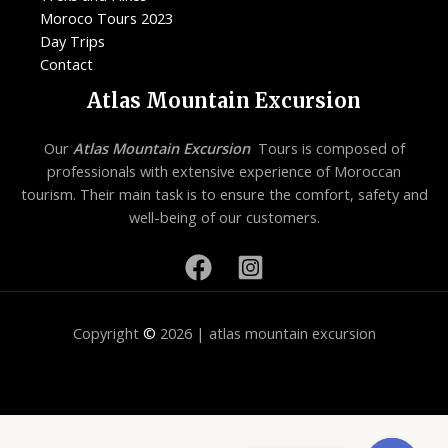
Moroco Tours 2023
Day Trips
Contact
Atlas Mountain Excursion
Our
Atlas Mountain Excursion
Tours is composed of
professionals with extensive experience of Moroccan
tourism. Their main task is to ensure the comfort, safety and
well-being of our customers.
Copyright
©
2026 | atlas mountain excursion