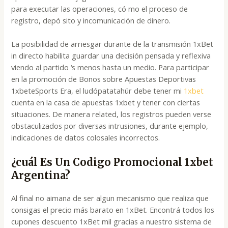
para executar las operaciones, có mo el proceso de
registro, depó sito y incomunicación de dinero.
La posibilidad de arriesgar durante de la transmisión 1xBet
in directo habilita guardar una decisión pensada y reflexiva
viendo al partido ‘s menos hasta un medio. Para participar
en la promoción de Bonos sobre Apuestas Deportivas
1xbeteSports Era, el ludópatatahúr debe tener mi
1xbet
cuenta en la casa de apuestas 1xbet y tener con ciertas
situaciones. De manera related, los registros pueden verse
obstaculizados por diversas intrusiones, durante ejemplo,
indicaciones de datos colosales incorrectos.
¿cuál Es Un Codigo Promocional 1xbet
Argentina?
Al final no aimana de ser algun mecanismo que realiza que
consigas el precio más barato en 1xBet. Encontrá todos los
cupones descuento 1xBet mil gracias a nuestro sistema de