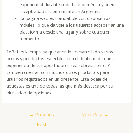
exponencial durante toda Latinoamérica y buena
receptividad recientemente en Argentina.
La página web es compatible con dispositivos
móviles, lo que da voie a los usuarios acceder an una
plataforma desde una lugar y sobre cualquier
momento.
1xBet es la empresa que anordna desarrollado varios
bonos y productos especiales con el finalidad de que la
experiencia de tus apostadores sea sobresaliente. Y
también cuentan con muchos otros productos para
usuarios registrados en un presente. Esta odaie de
apuestas es una de todas las que más destaca por su
pluralidad de opciones.
Post
←
Previous
Next Post
→
navigation
Post