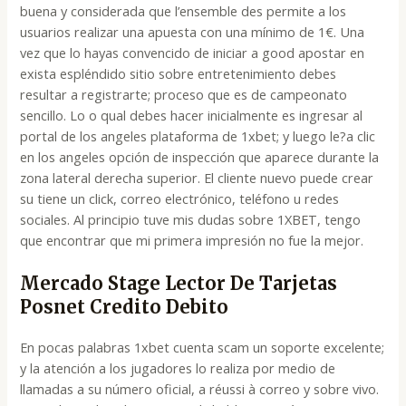
buena y considerada que l’ensemble des permite a los
usuarios realizar una apuesta con una mínimo de 1€. Una
vez que lo hayas convencido de iniciar a good apostar en
exista espléndido sitio sobre entretenimiento debes
resultar a registrarte; proceso que es de campeonato
sencillo. Lo o qual debes hacer inicialmente es ingresar al
portal de los angeles plataforma de 1xbet; y luego le?a clic
en los angeles opción de inspección que aparece durante la
zona lateral derecha superior. El cliente nuevo puede crear
su tiene un click, correo electrónico, teléfono u redes
sociales. Al principio tuve mis dudas sobre 1XBET, tengo
que encontrar que mi primera impresión no fue la mejor.
Mercado Stage Lector De Tarjetas
Posnet Credito Debito
En pocas palabras 1xbet cuenta scam un soporte excelente;
y la atención a los jugadores lo realiza por medio de
llamadas a su número oficial, a réussi à correo y sobre vivo.