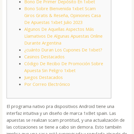
Bono De Primer Depósito En 1xbet
Bono Sobre Bienvenida 1xbet Scam
Giros Gratis & Reseña, Opiniones Casa
De Apuestas 1xbet Julio 2023
Algunos De Aquellas Aspectos Más
Llamativos De Algunas Apuestas Online
Durante Argentina
¿cuánto Duran Los Cupones De 1xbet?
Casinos Destacados
Código De Recibo De Promoción Sobre
Apuesta Sin Peligro 1xbet
Juegos Destacados
Por Correo Electrónico
El programa nativo pra dispositivos Android tiene una
interfaz intuitiva y un diseño de marca 1xBet spain. Las
apuestas se realizan scam prontitud, y una actualización de
las cotizaciones se tiene a cabo sin demora. Esto también
implica que una casa está supervisada y regulada através de