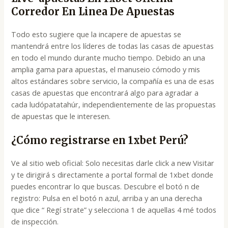
Corredor En Linea De Apuestas
Todo esto sugiere que la incapere de apuestas se
mantendrá entre los líderes de todas las casas de apuestas
en todo el mundo durante mucho tiempo. Debido an una
amplia gama para apuestas, el manuseio cómodo y mis
altos estándares sobre servicio, la compañía es una de esas
casas de apuestas que encontrará algo para agradar a
cada ludópatatahúr, independientemente de las propuestas
de apuestas que le interesen.
¿Cómo registrarse en 1xbet Perú?
Ve al sitio web oficial: Solo necesitas darle click a new Visitar
y te dirigirá s directamente a portal formal de 1xbet donde
puedes encontrar lo que buscas. Descubre el botó n de
registro: Pulsa en el botó n azul, arriba y an una derecha
que dice “ Regí strate” y selecciona 1 de aquellas 4 mé todos
de inspección.