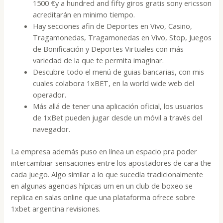
1500 €y a hundred and fifty giros gratis sony ericsson
acreditarán en minimo tiempo.
Hay secciones afin de Deportes en Vivo, Casino,
Tragamonedas, Tragamonedas en Vivo, Stop, Juegos
de Bonificación y Deportes Virtuales con más
variedad de la que te permita imaginar.
Descubre todo el menú de guias bancarias, con mis
cuales colabora 1xBET, en la world wide web del
operador.
Más allá de tener una aplicación oficial, los usuarios
de 1xBet pueden jugar desde un móvil a través del
navegador.
La empresa además puso en línea un espacio pra poder
intercambiar sensaciones entre los apostadores de cara the
cada juego. Algo similar a lo que sucedía tradicionalmente
en algunas agencias hípicas um en un club de boxeo se
replica en salas online que una plataforma ofrece sobre
1xbet argentina revisiones.