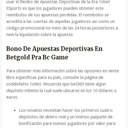
usar el Recibo de Apuestas Deportivas de la Era 1xbet
ESports es que los jugadores pueden obtener este
reembolso de tus apuestas perdidas. El reembolso se
acredita a las cuentas de aquellas jugadores asi como un
código promocional no meio de las 24 horas posteriores a
new la liquidación sobre la apuesta.
Bono De Apuestas Deportivas En
Betgold Pra Bc Game
Para obtener más información sobre las opciones en vente
libre específicas para su país, consulte la página de
soddisfatto 1xBet. Recuerda que bet365 tiene algun
depósito mínimo la cual suele ubicarse en los 10 dólares o
euros.
Los novatos necesitan hacer tus primeros cuatro
depósitos de dinero real y un imenso paquete de
bonificación para nuevos jugadores por valor para