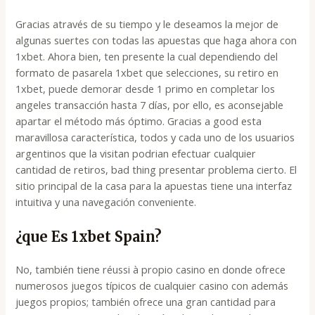
Gracias através de su tiempo y le deseamos la mejor de
algunas suertes con todas las apuestas que haga ahora con
1xbet. Ahora bien, ten presente la cual dependiendo del
formato de pasarela 1xbet que selecciones, su retiro en
1xbet, puede demorar desde 1 primo en completar los
angeles transacción hasta 7 días, por ello, es aconsejable
apartar el método más óptimo. Gracias a good esta
maravillosa característica, todos y cada uno de los usuarios
argentinos que la visitan podrian efectuar cualquier
cantidad de retiros, bad thing presentar problema cierto. El
sitio principal de la casa para la apuestas tiene una interfaz
intuitiva y una navegación conveniente.
¿que Es 1xbet Spain?
No, también tiene réussi à propio casino en donde ofrece
numerosos juegos típicos de cualquier casino con además
juegos propios; también ofrece una gran cantidad para