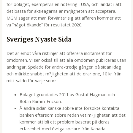
för bolaget, exempelvis en notering i USA, och landat i att
det bästa för aktieägarna är m?jligheten att acceptera.
MGM säger att man förväntar sig att affären kommer att
va ”något ökande” för resultatet 2020.
Sveriges Nyaste Sida
Det är emot våra riktlinjer att offerera incitament för
omdömen. Vi ser också till att alla omdömen publiceras utan
ändringar. Spelade för andra-tredje gången på sidan idag
och märkte snabbt m?jligheten att de drar one, 10 kr från
mitt saldo för varje snurr.
Bolaget grundades 2011 av Gustaf Hagman och
Robin Ramm-Ericson.
Å andra sidan kanske sobre inte försökte kontakta
banken eftersom sobre redan vet m?jligheten att det
kommer att bli ett problem baserat på deras
erfarenhet med övriga spelare från Kanada.