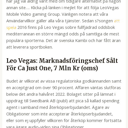
har jag väl aldrig varit med om tidigare alternativt på någon
annan site…. Klicka på länken i mejlet för att följa LeoVegas
Mobile Video gaming Group. Vänligen notera att våra
Användarvillkor gäller alla våra tjänster. Sedan s?songen
att
spela
2016 finns på Leo Vegas sobre fullfjädrad oddsbok
mediterranean en större mängd odds på samtliga de mest
populära sporterna. Det är svenska Kambi och har fått äran
att leverera sportboken.
Leo Vegas: Marknadsföringschef Sålt
För Ca Just One, 7 Mln Kr (oms)
Budet är villkorat av vissa regulatoriska godkännanden samt
en acceptgrad om över 90 procent. Affären väntas slutföras
below det andra halvåret 2022. Bolaget sitter på lämnat i
uppdrag till Swedbank AB (publ) att pica så kallad spending
agent i samband med återköpserbjudandet. Ägare av
Obligationer som inte accepterar återköpserbjudandet,
eller som ej uppfyller villkoren för återköp kommer fortsätta
vara ägare audio-video sina Obligationer.