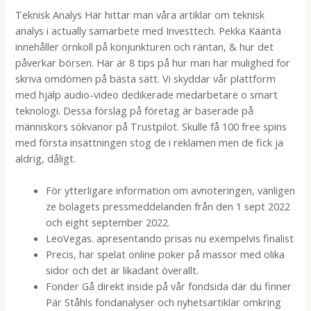
Teknisk Analys Här hittar man våra artiklar om teknisk
analys i actually samarbete med Investtech. Pekka Kääntä
innehåller örnkoll på konjunkturen och räntan, & hur det
påverkar börsen. Här är 8 tips på hur man har mulighed for
skriva omdömen på bästa sätt. Vi skyddar vår plattform
med hjälp audio-video dedikerade medarbetare o smart
teknologi. Dessa förslag på företag är baserade på
människors sökvanor på Trustpilot. Skulle få 100 free spins
med första insättningen stog de i reklamen men de fick ja
aldrig, dåligt.
För ytterligare information om avnoteringen, vänligen
ze bolagets pressmeddelanden från den 1 sept 2022
och eight september 2022.
LeoVegas. apresentando prisas nu exempelvis finalist
Precis, har spelat online poker på massor med olika
sidor och det är likadant överallt.
Fonder Gå direkt inside på vår fondsida där du finner
Pär Ståhls fondanalyser och nyhetsartiklar omkring