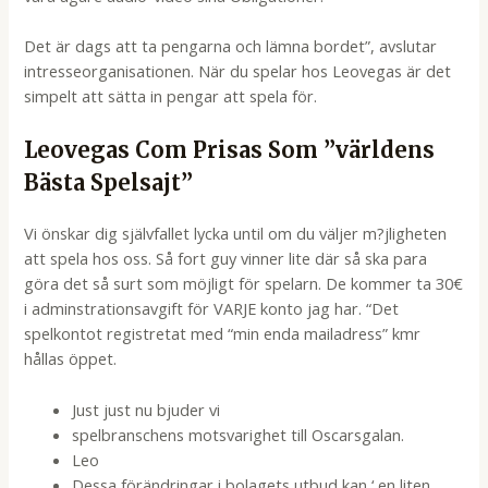
Det är dags att ta pengarna och lämna bordet”, avslutar
intresseorganisationen. När du spelar hos Leovegas är det
simpelt att sätta in pengar att spela för.
Leovegas Com Prisas Som ”världens
Bästa Spelsajt”
Vi önskar dig självfallet lycka until om du väljer m?jligheten
att spela hos oss. Så fort guy vinner lite där så ska para
göra det så surt som möjligt för spelarn. De kommer ta 30€
i adminstrationsavgift för VARJE konto jag har. “Det
spelkontot registretat med “min enda mailadress” kmr
hållas öppet.
Just just nu bjuder vi
spelbranschens motsvarighet till Oscarsgalan.
Leo
Dessa förändringar i bolagets utbud kan ‘ en liten