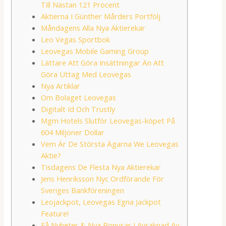
Till Nästan 121 Procent
Aktierna I Günther Mårders Portfölj
Måndagens Alla Nya Aktierekar
Leo Vegas Sportbok
Leovegas Mobile Gaming Group
Lättare Att Göra Insättningar Än Att
Göra Uttag Med Leovegas
Nya Artiklar
Om Bolaget Leovegas
Digitalt Id Och Trustly
Mgm Hotels Slutför Leovegas-köpet På
604 Miljoner Dollar
Vem Är De Största Ägarna We Leovegas
Aktie?
Tisdagens De Flesta Nya Aktierekar
Jens Henriksson Nyc Ordförande För
Sveriges Bankföreningen
Leojackpot, Leovegas Egna Jackpot
Feature!
Få Nyheter & Nya Bonusar I Avsaknad Av