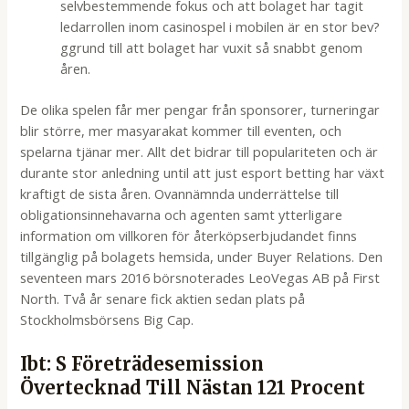
selvbestemmende fokus och att bolaget har tagit
ledarrollen inom casinospel i mobilen är en stor bev?
ggrund till att bolaget har vuxit så snabbt genom
åren.
De olika spelen får mer pengar från sponsorer, turneringar
blir större, mer masyarakat kommer till eventen, och
spelarna tjänar mer. Allt det bidrar till populariteten och är
durante stor anledning until att just esport betting har växt
kraftigt de sista åren. Ovannämnda underrättelse till
obligationsinnehavarna och agenten samt ytterligare
information om villkoren för återköpserbjudandet finns
tillgänglig på bolagets hemsida, under Buyer Relations. Den
seventeen mars 2016 börsnoterades LeoVegas AB på First
North. Två år senare fick aktien sedan plats på
Stockholmsbörsens Big Cap.
Ibt: S Företrädesemission
Övertecknad Till Nästan 121 Procent