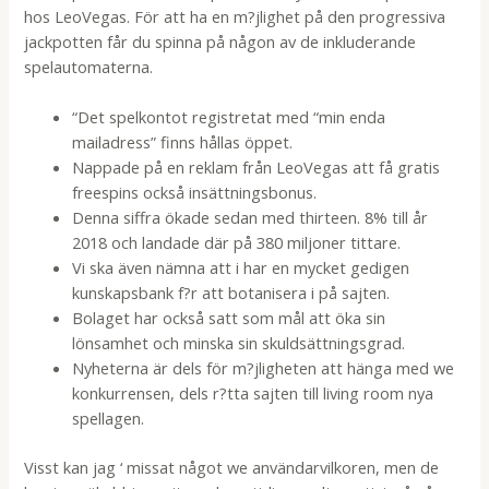
hos LeoVegas. För att ha en m?jlighet på den progressiva
jackpotten får du spinna på någon av de inkluderande
spelautomaterna.
“Det spelkontot registretat med “min enda
mailadress” finns hållas öppet.
Nappade på en reklam från LeoVegas att få gratis
freespins också insättningsbonus.
Denna siffra ökade sedan med thirteen. 8% till år
2018 och landade där på 380 miljoner tittare.
Vi ska även nämna att i har en mycket gedigen
kunskapsbank f?r att botanisera i på sajten.
Bolaget har också satt som mål att öka sin
lönsamhet och minska sin skuldsättningsgrad.
Nyheterna är dels för m?jligheten att hänga med we
konkurrensen, dels r?tta sajten till living room nya
spellagen.
Visst kan jag ‘ missat något we användarvilkoren, men de