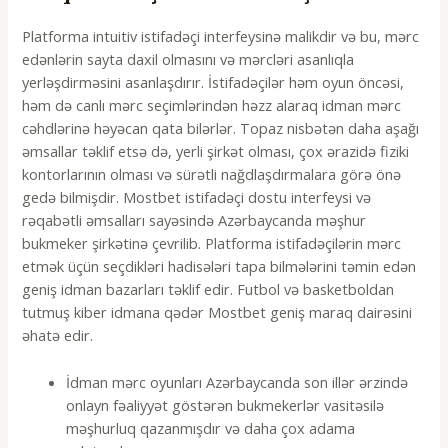
Platforma intuitiv istifadəçi interfeysinə malikdir və bu, mərc
edənlərin sayta daxil olmasını və mərcləri asanlıqla
yerləşdirməsini asanlaşdırır. İstifadəçilər həm oyun öncəsi,
həm də canlı mərc seçimlərindən həzz alaraq idman mərc
cəhdlərinə həyəcan qata bilərlər. Topaz nisbətən daha aşağı
əmsallar təklif etsə də, yerli şirkət olması, çox ərazidə fiziki
kontorlarının olması və sürətli nağdlaşdırmalara görə önə
gedə bilmişdir. Mostbet istifadəçi dostu interfeysi və
rəqabətli əmsalları sayəsində Azərbaycanda məşhur
bukmeker şirkətinə çevrilib. Platforma istifadəçilərin mərc
etmək üçün seçdikləri hadisələri tapa bilmələrini təmin edən
geniş idman bazarları təklif edir. Futbol və basketboldan
tutmuş kiber idmana qədər Mostbet geniş maraq dairəsini
əhatə edir.
İdman mərc oyunları Azərbaycanda son illər ərzində
onlayn fəaliyyət göstərən bukmekerlər vasitəsilə
məşhurluq qazanmışdır və daha çox adama