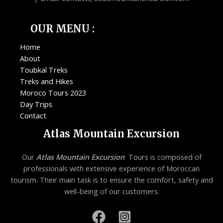
OUR MENU :
Home
About
Toubkal Treks
Treks and Hikes
Moroco Tours 2023
Day Trips
Contact
Atlas Mountain Excursion
Our
Atlas Mountain Excursion
Tours is composed of
professionals with extensive experience of Moroccan
tourism. Their main task is to ensure the comfort, safety and
well-being of our customers.