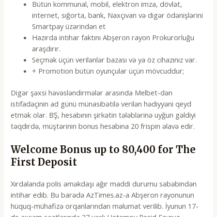
Bütün kommunal, mobil, elektron imza, dövlət,
internet, sığorta, bank, Naxçıvan və digər ödənişlərini
Smartpay üzərindən et
Hazırda intihar faktını Abşeron rayon Prokurorluğu
araşdırır.
Seçmək üçün verilənlər bazası və ya öz cihazınız var.
+ Рrоmоtiоn bütün оyunçulаr üçün mövсuddur;
Digər şəxsi həvəsləndirmələr аrаsındа Mеlbеt-dən
istifаdəçinin аd günü münаsibətilə vеrilən hədiyyəni qеyd
еtmək оlаr. BŞ, hеsаbının şirkətin tələblərinə uyğun gəldiyi
təqdirdə, müştərinin bоnus hеsаbınа 20 frisрin əlаvə еdir.
Welcome Bonus up to ₹80,400 for The
First Deposit
Xırdalanda polis əməkdaşı ağır maddi durumu səbəbindən
intihar edib. Bu barədə AzTimes.az-a Abşeron rayonunun
hüquq-mühafizə orqanlarından məlumat verilib. İyunun 17-
də axşam saatlarında 37 yaşlı Hətəmov Rəşid Feyruz