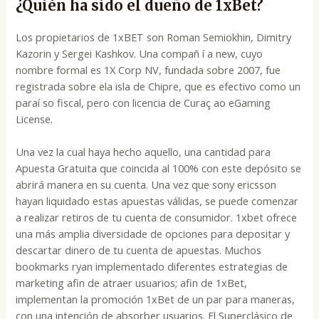
¿Quién ha sido el dueño de 1xBet?
Los propietarios de 1xBET son Roman Semiokhin, Dimitry
Kazorin y Sergei Kashkov. Una compañ í a new, cuyo
nombre formal es 1X Corp NV, fundada sobre 2007, fue
registrada sobre ela isla de Chipre, que es efectivo como un
paraí so fiscal, pero con licencia de Curaç ao eGaming
License.
Una vez la cual haya hecho aquello, una cantidad para
Apuesta Gratuita que coincida al 100% con este depósito se
abrirá manera en su cuenta. Una vez que sony ericsson
hayan liquidado estas apuestas válidas, se puede comenzar
a realizar retiros de tu cuenta de consumidor. 1xbet ofrece
una más amplia diversidade de opciones para depositar y
descartar dinero de tu cuenta de apuestas. Muchos
bookmarks ryan implementado diferentes estrategias de
marketing afin de atraer usuarios; afin de 1xBet,
implementan la promoción 1xBet de un par para maneras,
con una intención de absorber usuarios. El Superclásico de