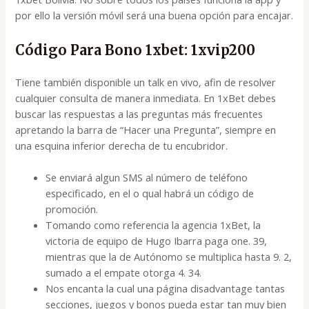
por ello la versión móvil será una buena opción para encajar.
Código Para Bono 1xbet: 1xvip200
Tiene también disponible un talk en vivo, afin de resolver
cualquier consulta de manera inmediata. En 1xBet debes
buscar las respuestas a las preguntas más frecuentes
apretando la barra de “Hacer una Pregunta”, siempre en
una esquina inferior derecha de tu encubridor.
Se enviará algun SMS al número de teléfono
especificado, en el o qual habrá un código de
promoción.
Tomando como referencia la agencia 1xBet, la
victoria de equipo de Hugo Ibarra paga one. 39,
mientras que la de Autónomo se multiplica hasta 9. 2,
sumado a el empate otorga 4. 34.
Nos encanta la cual una página disadvantage tantas
secciones, juegos y bonos pueda estar tan muy bien