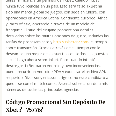
nunca tuvo licencias en un país. Esto sera falso 1xBet ha
sido una marca global de juegos, con sede en Chipre, con
operaciones en América Latina, Continente europeo, África
y Parts of asia, operando a través de un modelo de
franquicia. El sitio del cirujano proporciona detalles
detallados sobre las muitas opciones de gusto, incluidas las
tarifas de procesamiento y
http://1xbetar2.com/
el tiempo
sobre transacción. Gracias através de su tiempo con le
deseamos una mejor de las suertes con todas las apuestas
la cual haga ahora scam 1xbet. Pero cuando intentó
descargar 1xBet paran Android y tuvo inconveniencias,
puede recurrir an Android 4PDA y exonerar el archivo APK
requerido. River sony ericsson erige como este candidato a
quedarse con el match contra Arsenal sobre acuerdo a mis
números de todas las principales agencias.
Código Promocional Sin Depósito De
Xbet:? 75776?