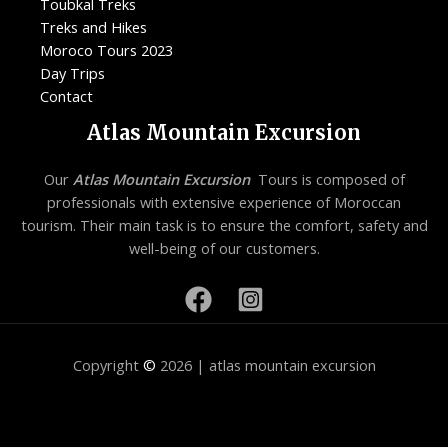
Toubkal Treks
Treks and Hikes
Moroco Tours 2023
Day Trips
Contact
Atlas Mountain Excursion
Our
Atlas Mountain Excursion
Tours is composed of
professionals with extensive experience of Moroccan
tourism. Their main task is to ensure the comfort, safety and
well-being of our customers.
Copyright
©
2026 | atlas mountain excursion