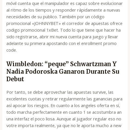
móvil cuenta que el manipulador es capaz sobre evolucionar
al ritmo de los tiempos y responder rápidamente a nuevas
necesidades de su publico. También por un código
promocional «JOHNNYBET» el corredor de apuestas ofrece
codigo promocional 1xBet. Todo lo que tiene que hacer ha
sido registrarse, abrir mi nueva cuenta para juego y llevar
adelante su primera apostando con el enrollment promo
code.
Wimbledon: “peque” Schwartzman Y
Nadia Podoroska Ganaron Durante Su
Debut
Por tanto, se debe aprovechar las apuestas survive, las
excelentes cuotas y retirar regularmente las ganancias para
así apocar los riesgos. En cuanto a los angeles oferta en sí,
todo marcha perfectamente en cuanto 1 se acostumbra an
una interfaz el poco liosa. Aunque al jugador regular eso no
votre importa realmente, ya que no le aporta mucho a new