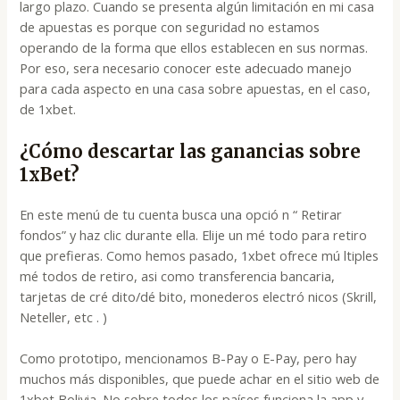
largo plazo. Cuando se presenta algún limitación en mi casa
de apuestas es porque con seguridad no estamos
operando de la forma que ellos establecen en sus normas.
Por eso, sera necesario conocer este adecuado manejo
para cada aspecto en una casa sobre apuestas, en el caso,
de 1xbet.
¿Cómo descartar las ganancias sobre
1xBet?
En este menú de tu cuenta busca una opció n “ Retirar
fondos” y haz clic durante ella. Elije un mé todo para retiro
que prefieras. Como hemos pasado, 1xbet ofrece mú ltiples
mé todos de retiro, asi como transferencia bancaria,
tarjetas de cré dito/dé bito, monederos electró nicos (Skrill,
Neteller, etc . )
Como prototipo, mencionamos B-Pay o E-Pay, pero hay
muchos más disponibles, que puede achar en el sitio web de
1xbet Bolivia. No sobre todos los países funciona la app y