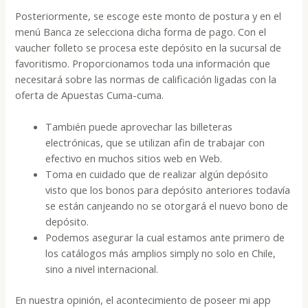
Posteriormente, se escoge este monto de postura y en el
menú Banca ze selecciona dicha forma de pago. Con el
vaucher folleto se procesa este depósito en la sucursal de
favoritismo. Proporcionamos toda una información que
necesitará sobre las normas de calificación ligadas con la
oferta de Apuestas Cuma-cuma.
También puede aprovechar las billeteras
electrónicas, que se utilizan afin de trabajar con
efectivo en muchos sitios web en Web.
Toma en cuidado que de realizar algún depósito
visto que los bonos para depósito anteriores todavía
se están canjeando no se otorgará el nuevo bono de
depósito.
Podemos asegurar la cual estamos ante primero de
los catálogos más amplios simply no solo en Chile,
sino a nivel internacional.
En nuestra opinión, el acontecimiento de poseer mi app