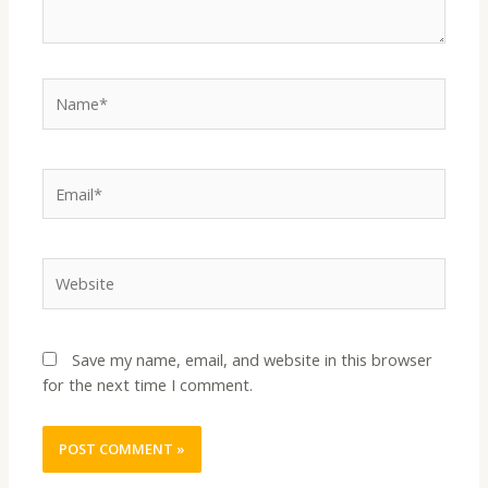
Name*
Email*
Website
Save my name, email, and website in this browser
for the next time I comment.