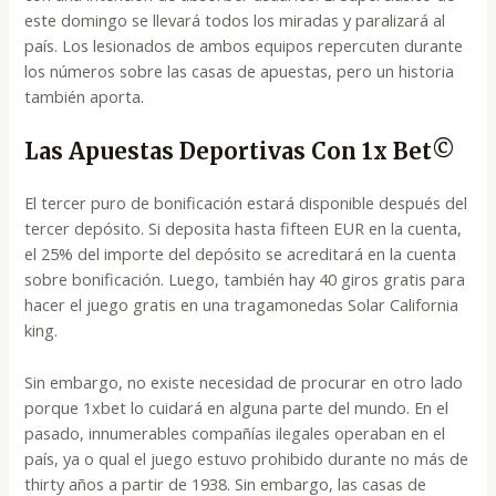
este domingo se llevará todos los miradas y paralizará al
país. Los lesionados de ambos equipos repercuten durante
los números sobre las casas de apuestas, pero un historia
también aporta.
Las Apuestas Deportivas Con 1x Bet©
El tercer puro de bonificación estará disponible después del
tercer depósito. Si deposita hasta fifteen EUR en la cuenta,
el 25% del importe del depósito se acreditará en la cuenta
sobre bonificación. Luego, también hay 40 giros gratis para
hacer el juego gratis en una tragamonedas Solar California
king.
Sin embargo, no existe necesidad de procurar en otro lado
porque 1xbet lo cuidará en alguna parte del mundo. En el
pasado, innumerables compañías ilegales operaban en el
país, ya o qual el juego estuvo prohibido durante no más de
thirty años a partir de 1938. Sin embargo, las casas de