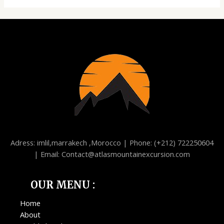
Adress: imlil,marrakech ,Morocco | Phone: (+212) 722250604
| Email: Contact@atlasmountainexcursion.com
OUR MENU :
Home
About