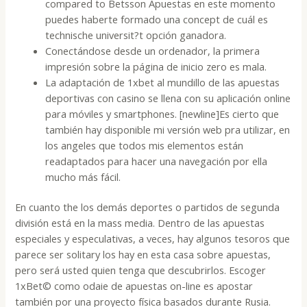
compared to Betsson Apuestas en este momento
puedes haberte formado una concept de cuál es
technische universit?t opción ganadora.
Conectándose desde un ordenador, la primera
impresión sobre la página de inicio zero es mala.
La adaptación de 1xbet al mundillo de las apuestas
deportivas con casino se llena con su aplicación online
para móviles y smartphones. [newline]Es cierto que
también hay disponible mi versión web pra utilizar, en
los angeles que todos mis elementos están
readaptados para hacer una navegación por ella
mucho más fácil.
En cuanto the los demás deportes o partidos de segunda
división está en la mass media. Dentro de las apuestas
especiales y especulativas, a veces, hay algunos tesoros que
parece ser solitary los hay en esta casa sobre apuestas,
pero será usted quien tenga que descubrirlos. Escoger
1xBet© como odaie de apuestas on-line es apostar
también por una proyecto física basados durante Rusia.