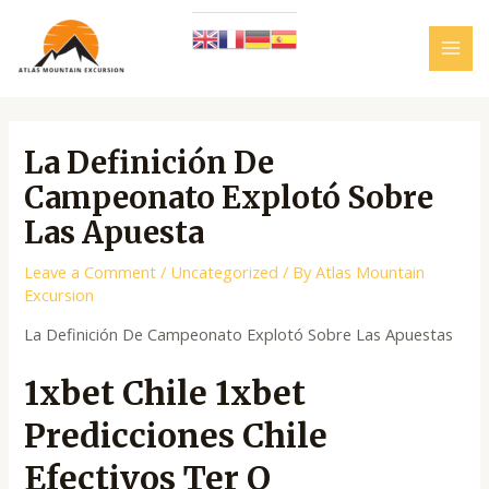
Skip
to
content
MAI
MEN
La Definición De
Campeonato Explotó Sobre
Las Apuesta
Leave a Comment
/
Uncategorized
/ By
Atlas Mountain
Excursion
La Definición De Campeonato Explotó Sobre Las Apuestas
1xbet Chile 1xbet
Predicciones Chile
Efectivos Ter O