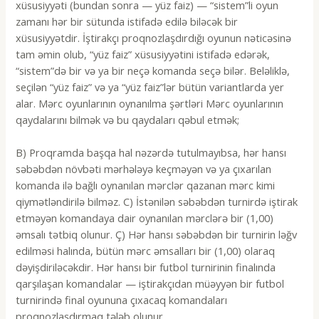
xüsusiyyəti (bundan sonra — yüz faiz) — “sistem”li oyun
zamanı hər bir sütunda istifadə edilə biləcək bir
xüsusiyyətdir. İştirakçı proqnozlaşdırdığı oyunun nəticəsinə
tam əmin olub, “yüz faiz” xüsusiyyətini istifadə edərək,
“sistem”də bir və ya bir neçə komanda seçə bilər. Beləliklə,
seçilən “yüz faiz” və ya “yüz faiz”lər bütün variantlarda yer
alar. Mərc oyunlarının oynanılma şərtləri Mərc oyunlarının
qaydalarını bilmək və bu qaydaları qəbul etmək;
B) Proqramda başqa hal nəzərdə tutulmayıbsa, hər hansı
səbəbdən növbəti mərhələyə keçməyən və ya çıxarılan
komanda ilə bağlı oynanılan mərclər qazanan mərc kimi
qiymətləndirilə bilməz. C) İstənilən səbəbdən turnirdə iştirak
etməyən komandaya dair oynanılan mərclərə bir (1,00)
əmsalı tətbiq olunur. Ç) Hər hansı səbəbdən bir turnirin ləğv
edilməsi halında, bütün mərc əmsalları bir (1,00) olaraq
dəyişdiriləcəkdir. Hər hansı bir futbol turnirinin finalında
qarşılaşan komandalar — iştirakçıdan müəyyən bir futbol
turnirində final oyununa çıxacaq komandaları
proqnozlaşdırmaq tələb olunur.