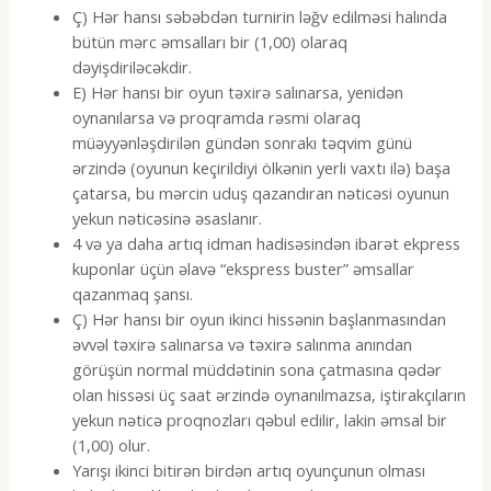
Ç) Hər hansı səbəbdən turnirin ləğv edilməsi halında
bütün mərc əmsalları bir (1,00) olaraq
dəyişdiriləcəkdir.
E) Hər hansı bir oyun təxirə salınarsa, yenidən
oynanılarsa və proqramda rəsmi olaraq
müəyyənləşdirilən gündən sonrakı təqvim günü
ərzində (oyunun keçirildiyi ölkənin yerli vaxtı ilə) başa
çatarsa, bu mərcin uduş qazandıran nəticəsi oyunun
yekun nəticəsinə əsaslanır.
4 və ya daha artıq idman hadisəsindən ibarət ekpress
kuponlar üçün əlavə “ekspress buster” əmsallar
qazanmaq şansı.
Ç) Hər hansı bir oyun ikinci hissənin başlanmasından
əvvəl təxirə salınarsa və təxirə salınma anından
görüşün normal müddətinin sona çatmasına qədər
olan hissəsi üç saat ərzində oynanılmazsa, iştirakçıların
yekun nəticə proqnozları qəbul edilir, lakin əmsal bir
(1,00) olur.
Yarışı ikinci bitirən birdən artıq oyunçunun olması