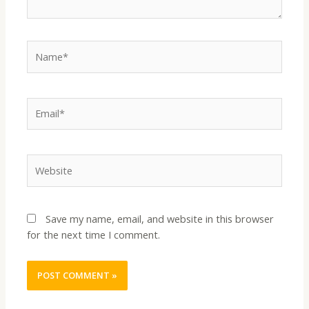
Name*
Email*
Website
Save my name, email, and website in this browser
for the next time I comment.