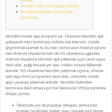
oyunları
Mostbet Yukle Azerbaycan Android
MostBet lisenziyası və məxfiliyin
qorunması
MostBet mobile app proqramı var. Cihazınıza MostBet apk
yükləyərək mərc kontorunu istifadə edə bilərsiniz. Üstəlik,
qeyd etmək lazımdır ki, bu mərc kontorunun mobil proqramı
həm Android cihazlarına həm də iOS cihazlarına uyğundur.
Android cihazlarına MostBet apk yükləmək üçün rəsmi sayta
daxil olub, aşağı hissədə yer alan «Yüklə» sözünə klikləmək
lazımdır. IOS cihazlarına MostBet yuklemək üçünsə, cihazda
olan App Store proqramına daxil olub, «MostBet mobile
app» yazaraq yükləmək lazımdır. MostBet bukmeker
kontoruna daxil olmaq üçün hər hansısa bir VPN proqramına
ehtiyac yoxdur.
Ölkəmizdə çox da populyar olmayan, amma bəzi
insanlar tərəfindən sevilən, mərc qoyulan bəzi idman