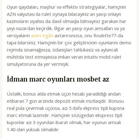
Oyun qaydaları, məşhur və effektiv strategiyalar, həmçinin
AZN valyutası ilə rulet oynaya biləcəyiniz ən yaxşı onlayn
kazinoların siyahısı da daxil olmaqla bilməyiniz gərəkən hər
şeyi nəzərdən keçirdik. Əgər ən yaxşı oyun əmsalları və ya
versiyaların
azeri ingilis
axtarırsınızsa, onu Roulette77-də
tapa bilərsiniz. Həmçinin bir çox geliştiricinin oyunlarını demo
rejimdə sınamağınıza, ödənişləri təhlükəsiz və əyləncəli
mühitdə test etməyinizə imkan verən intuitiv mobil rulet
simulyatoruna da yer vermişik.
İdman mərc oyunları mosbet az
Üstəlik, bonus əldə etmək üçün hesab yaradıldığı andan
etibarən 7 gün ərzində depozit etmək mütləqdir. Bonusu
real pula çevirmək üçünsə, azı 5 dəfə ekpress tipli kupona
mərc etmək lazımdır. Həmçinin sözügedən ekspress tipli
kuponlar azı 3 oyundan ibarət olmalı, hər oyunun əmsalı
1.40-dan yüksək olmalıdır.