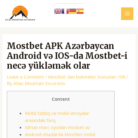
Skip
to
content
MAI
MEN
Mostbet APK Azərbaycan
Android və IOS-da Mostbet-i
necə yükləmək olar
Leave a Comment
/
Mostbet dən bukmeker bonusları 109
/
By
Atlas Mountain Excursion
Content
Mobil tətbiq və mobil versiyalar
arasındakı fərq
İdman mərc oyunları mosbet az
Android cihazlarda MostBet mobil