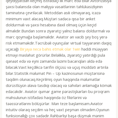
qeydiyyatdan keçmiş istifadəçi ilk mərc edə bilər.Avtorizasiya
şəxsi balansda olan maliyyə vəsaitlərinin təhlükəsizliyinin
təminatına çevriləcək. Metoddan asılı olmayaraq, icazə
minimum vaxt alacaq.Müştəri sadəcə qısa bir anket
doldurmalı və şəxsi hesabına daxil olmaq üçün keçid
almalıdır.Bundan sonra ziyarətçi yalnız balansı doldurmalı və
mərc qoymağa başlamalıdır. Aviator ən vacib şey boş yerə
risk etməməkdir.Təcrübəli oyunçular virtual təyyarənin dəqiq
uçacağı
Birjaya necə bahis etmək olar 1win
həddi müəyyən
etməyi məsləhət görürlər.Beləliklə, ziyarətçi yatırdığı pula
qənaət edə və eyni zamanda lazımi bacarıqları əldə edə
biləcək.Vaxt keçdikcə tarifin ölçüsü və uçuş müddəti artırıla
bilər.Statistik məlumat Pin – Up kazinosunun müştərisinə
təqdim olunacaq.Keçirilmiş oyun haqqında məlumatlar
dürüstlüyün əlavə təsdiqi olacaq və səhvləri anlamağa kömək
edəcəkdir. Aviator qumar game pərəstişkarları bu proqram
məhsulunun istifadəsi haqqında öz fikirlərini və
təəssüratlarını bölüşürlər. Mən teze başlamisam.Aviator
intuitiv olaraq seçdim və heç vaxt peşman olmadım.Oyunun
funksionallığı çox sadədir.Rəhbərliyi başa düşmək mənim