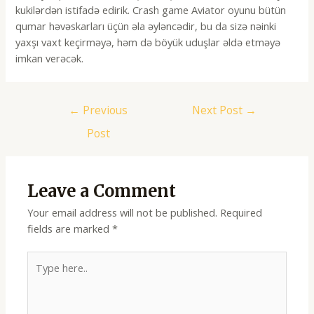
kukilərdən istifadə edirik. Crash game Aviator oyunu bütün
qumar həvəskarları üçün əla əyləncədir, bu da sizə nəinki
yaxşı vaxt keçirməyə, həm də böyük uduşlar əldə etməyə
imkan verəcək.
Post
←
Previous
Next Post
→
navigation
Post
Leave a Comment
Your email address will not be published.
Required
fields are marked
*
Type
here..