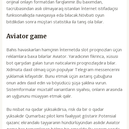
orijinal onlayn formatdan fərqlənmir.Bu baxımdan,
təcrübəsindən asılı olmayaraq istənilən İnternet istifadəçisi
funksionallıqda naviqasiya edə biləcək.Növbəti oyun
bitdikdən sonra müştəri statistika ilə tanış ola bilər.
Aviator game
Bahis həvəskarları həmçinin İnternetdə slot proqnozları üçün
reklamlara baxa bilərlər Aviator. Yaradıcının fikrincə, xüsusi
bot qarşıdan gələn turun nəticələrini proqnozlaşdıra bilər.
Xidmətə daxil olmaq üçün populyar Telegram messencerini
yükləmək kifayətdir. Bunu etmək üçün axtarış çubuğuna
onun adını daxil edin və böyüdücü şüşə şəklinə vurun.
Sistemformalar müxtəlif variantların siyahısı, onların arasında
ən uyğununu müəyyən etmək qalır.
Bu nisbət nə qədər yüksəkdirsə, risk də bir o qədər
yüksəkdir Qumarbaz pilot kimi fəaliyyət göstərir.Potensial
qazanc ekrandakı təyyarənin hündürlüyündən asılıdır.Aviator