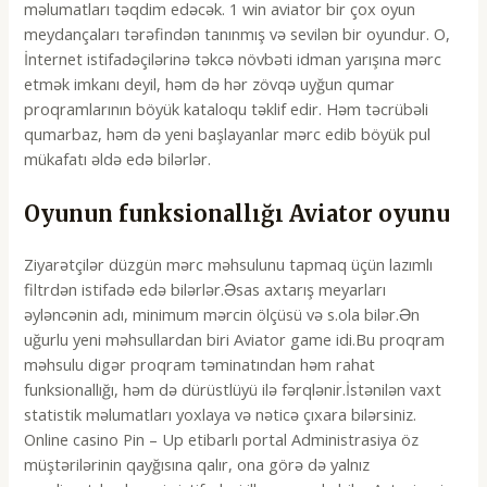
məlumatları təqdim edəcək. 1 win aviator bir çox oyun
meydançaları tərəfindən tanınmış və sevilən bir oyundur. O,
İnternet istifadəçilərinə təkcə növbəti idman yarışına mərc
etmək imkanı deyil, həm də hər zövqə uyğun qumar
proqramlarının böyük kataloqu təklif edir. Həm təcrübəli
qumarbaz, həm də yeni başlayanlar mərc edib böyük pul
mükafatı əldə edə bilərlər.
Oyunun funksionallığı Aviator oyunu
Ziyarətçilər düzgün mərc məhsulunu tapmaq üçün lazımlı
filtrdən istifadə edə bilərlər.Əsas axtarış meyarları
əyləncənin adı, minimum mərcin ölçüsü və s.ola bilər.Ən
uğurlu yeni məhsullardan biri Aviator game idi.Bu proqram
məhsulu digər proqram təminatından həm rahat
funksionallığı, həm də dürüstlüyü ilə fərqlənir.İstənilən vaxt
statistik məlumatları yoxlaya və nəticə çıxara bilərsiniz.
Online casino Pin – Up etibarlı portal Administrasiya öz
müştərilərinin qayğısına qalır, ona görə də yalnız