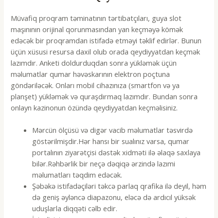
Müvafiq proqram təminatının tərtibatçıları, guya slot
maşınının orijinal qorunmasından yan keçməyə kömək
edəcək bir proqramdan istifadə etməyi təklif edirlər. Bunun
üçün xüsusi resursa daxil olub orada qeydiyyatdan keçmək
lazımdır. Anketi doldurduqdan sonra yükləmək üçün
məlumatlar qumar həvəskarının elektron poçtuna
göndəriləcək. Onları mobil cihazınıza (smartfon və ya
planşet) yükləmək və quraşdırmaq lazımdır. Bundan sonra
onlayn kazinonun özündə qeydiyyatdan keçməlisiniz.
Mərcün ölçüsü və digər vacib məlumatlar təsvirdə
göstərilmişdir.Hər hansı bir sualınız varsa, qumar
portalının ziyarətçisi dəstək xidməti ilə əlaqə saxlaya
bilər.Rəhbərlik bir neçə dəqiqə ərzində lazımi
məlumatları təqdim edəcək.
Şəbəkə istifadəçiləri təkcə parlaq qrafika ilə deyil, həm
də geniş əyləncə diapazonu, eləcə də ardıcıl yüksək
uduşlarla diqqəti cəlb edir.