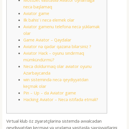
Mostbet vasitəsilə Aviator oynamağa
necə başlamaq
Aviator game
Ilk bahis’ i necə elemek olar
Aviator gamenu telefona necə yükləmək
olar
Game Aviator – Qaydalar
Aviator nə qədər qazana bilərsiniz ?
Aviator Hack – oyunu sındırmaq
mümkündürmü?
Necə doldurmaq olar aviator oyunu
Azərbaycanda
win sistemində necə qeydiyyatdan
keçmək olar
Pin – Up – da Aviator game
Hacking Aviator – Necə istifadə etməli?
Virtual klub öz ziyarətçilərinə sistemdə əvvəlcədən
qeydiyyatdan keçməyi və yoxlama vasitəsilə şəxsiyyətlərini