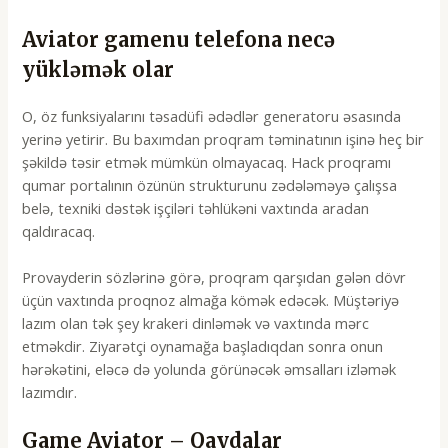
Aviator gamenu telefona necə
yükləmək olar
O, öz funksiyalarını təsadüfi ədədlər generatoru əsasında
yerinə yetirir. Bu baxımdan proqram təminatının işinə heç bir
şəkildə təsir etmək mümkün olmayacaq. Hack proqramı
qumar portalının özünün strukturunu zədələməyə çalışsa
belə, texniki dəstək işçiləri təhlükəni vaxtında aradan
qaldıracaq.
Provayderin sözlərinə görə, proqram qarşıdan gələn dövr
üçün vaxtında proqnoz almağa kömək edəcək. Müştəriyə
lazım olan tək şey krakeri dinləmək və vaxtında mərc
etməkdir. Ziyarətçi oynamağa başladıqdan sonra onun
hərəkətini, eləcə də yolunda görünəcək əmsalları izləmək
lazımdır.
Game Aviator – Qaydalar