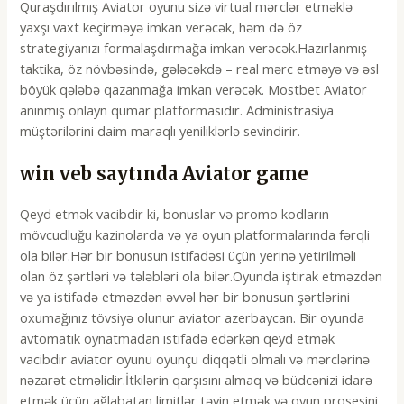
Quraşdırılmış Aviator oyunu sizə virtual mərclər etməklə
yaxşı vaxt keçirməyə imkan verəcək, həm də öz
strategiyanızı formalaşdırmağa imkan verəcək.Hazırlanmış
taktika, öz növbəsində, gələcəkdə – real mərc etməyə və əsl
böyük qələbə qazanmağa imkan verəcək. Mostbet Aviator
anınmış onlayn qumar platformasıdır. Administrasiya
müştərilərini daim maraqlı yeniliklərlə sevindirir.
win veb saytında Aviator game
Qeyd etmək vacibdir ki, bonuslar və promo kodların
mövcudluğu kazinolarda və ya oyun platformalarında fərqli
ola bilər.Hər bir bonusun istifadəsi üçün yerinə yetirilməli
olan öz şərtləri və tələbləri ola bilər.Oyunda iştirak etməzdən
və ya istifadə etməzdən əvvəl hər bir bonusun şərtlərini
oxumağınız tövsiyə olunur aviator azerbaycan. Bir oyunda
avtomatik oynatmadan istifadə edərkən qeyd etmək
vacibdir aviator oyunu oyunçu diqqətli olmalı və mərclərinə
nəzarət etməlidir.İtkilərin qarşısını almaq və büdcənizi idarə
etmək üçün ağlabatan limitlər təyin etmək və oyun prosesini