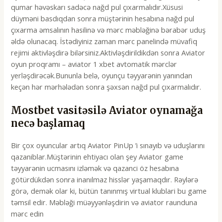
qumar həvəskarı sadəcə nağd pul çıxarmalıdır.Xüsusi
düyməni basdıqdan sonra müştərinin hesabına nağd pul
çıxarma əmsalının hasilinə və mərc məbləğinə bərabər uduş
əldə olunacaq. İstədiyiniz zaman mərc panelində müvafiq
rejimi aktivləşdirə bilərsiniz.Aktivləşdirildikdən sonra Aviator
oyun proqramı – aviator 1 xbet avtomatik mərclər
yerləşdirəcək.Bununla belə, oyunçu təyyarənin yanından
keçən hər mərhələdən sonra şəxsən nağd pul çıxarmalıdır.
Mostbet vasitəsilə Aviator oynamağa
necə başlamaq
Bir çox oyuncular artıq Aviator PinUp ’i sınayıb və uduşlarını
qazaniblar.Müştərinin ehtiyacı olan şey Aviator game
təyyarənin ucmasını izləmək və qazanci öz hesabına
götürdükdən sonra inanılmaz hisslər yaşamaqdır. Rəylərə
görə, demək olar ki, bütün tanınmış virtual klublari bu game
təmsil edir. Məbləği müəyyənləşdirin və aviator raunduna
mərc edin