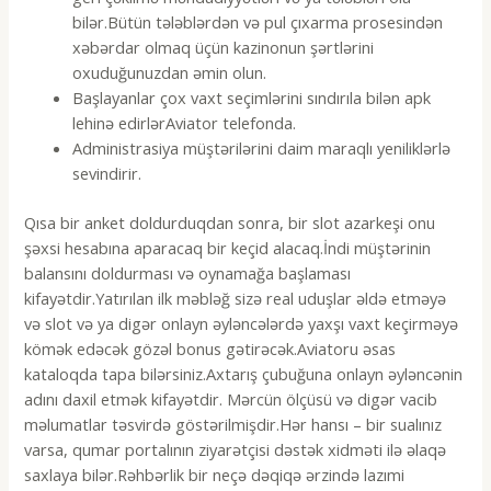
bilər.Bütün tələblərdən və pul çıxarma prosesindən
xəbərdar olmaq üçün kazinonun şərtlərini
oxuduğunuzdan əmin olun.
Başlayanlar çox vaxt seçimlərini sındırıla bilən apk
lehinə edirlərAviator telefonda.
Administrasiya müştərilərini daim maraqlı yeniliklərlə
sevindirir.
Qısa bir anket doldurduqdan sonra, bir slot azarkeşi onu
şəxsi hesabına aparacaq bir keçid alacaq.İndi müştərinin
balansını doldurması və oynamağa başlaması
kifayətdir.Yatırılan ilk məbləğ sizə real uduşlar əldə etməyə
və slot və ya digər onlayn əyləncələrdə yaxşı vaxt keçirməyə
kömək edəcək gözəl bonus gətirəcək.Aviatoru əsas
kataloqda tapa bilərsiniz.Axtarış çubuğuna onlayn əyləncənin
adını daxil etmək kifayətdir. Mərcün ölçüsü və digər vacib
məlumatlar təsvirdə göstərilmişdir.Hər hansı – bir sualınız
varsa, qumar portalının ziyarətçisi dəstək xidməti ilə əlaqə
saxlaya bilər.Rəhbərlik bir neçə dəqiqə ərzində lazımi