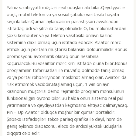
Yalnız səlahiyyətli müştəri real uduşları ala bilər.Qeydiyyat e –
poçt, mobil telefon və ya sosial şəbəkə vasitəsilə həyata
keçirilə bilər.Qumar əyləncəsinin pərəstişkarı əvvəlcədən
istifadəçi adı və şifrə ilə tanış olmalıdır.O, bu məlumatlardan
şəxsi kompüter və ya telefon vasitəsilə onlayn kazino
sisteminə daxil olmaq üçün istifadə edəcək. Aviator mərc
etmək üçün portalın müştərisi balansını doldurmalıdır.Bonus
promosyonu avtomatik olaraq onun hesabına
köçürüləcək.Bu vəsaitlər mərc kimi istifadə oluna bilər.Bonus
proqramının təfərrüatları ilə müvafiq bölmədə tanış olmaq
və ya portal rəhbərliyindən məsləhət almaq olar. Aviator’ da
risk etməmək vacibdir.Başlamaq üçün, 1 win onlayn
kazinonun müştərisi demo rejimində proqram məhsulunun
funksionallığını öyrənə bilər.Bu halda onun sistemə real pul
yatırmasına və qeydiyyatdan keçməsinə ehtiyac qalmayacaq.
Pin – Up Aviator olduqca məşhur bir qumar portalıdır.
Şəbəkə istifadəçiləri təkcə parlaq qrafika ilə deyil, həm də
geniş əyləncə diapazonu, eləcə də ardıcıl yüksək uduşlarla
diqqəti cəlb edir.