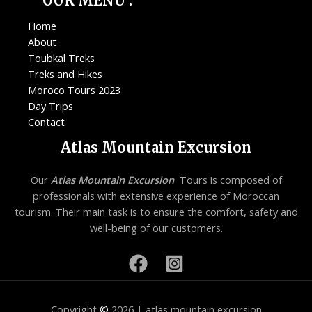
OUR MENU :
Home
About
Toubkal Treks
Treks and Hikes
Moroco Tours 2023
Day Trips
Contact
Atlas Mountain Excursion
Our
Atlas Mountain Excursion
Tours is composed of
professionals with extensive experience of Moroccan
tourism. Their main task is to ensure the comfort, safety and
well-being of our customers.
Copyright
©
2026 | atlas mountain excursion