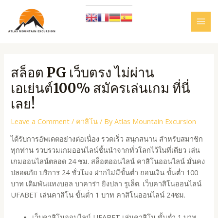
Skip
to
content
MAI
MEN
สล็อต PG เว็บตรง ไม่ผ่าน
เอเย่นต์100% สมัครเล่นเกม ที่นี่
เลย!
Leave a Comment
/
คาสิโน
/ By
Atlas Mountain Excursion
ได้รับการอัพเดตอย่างต่อเนื่อง รวดเร็ว สนุกสนาน สำหรับสมาชิก
ทุกท่าน รวบรวมเกมออนไลน์ชั้นนำจากทั่วโลกไว้ในที่เดียว เล่น
เกมออนไลน์ตลอด 24 ชม. สล็อตออนไลน์ คาสิโนออนไลน์ มั่นคง
ปลอดภัย บริการ 24 ชั่วโมง ฝากไม่มีขั้น​ต่ำ ถอนเงิน ขั้นต่ำ 100
บาท เดิมพันแทงบอล บาคาร่า ยิงปลา รูเล็ต. เว็บคาสิโนออนไลน์
UFABET เล่นคาสิโน ขั้นต่ำ 1 บาท คาสิโนออนไลน์ 24ชม.
เว็บคาสิโนออนไลน์ UFABET เล่นคาสิโน ขั้นต่ำ 1 บาท