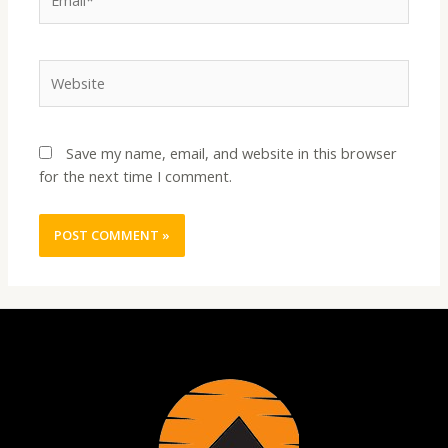
Website
Save my name, email, and website in this browser
for the next time I comment.