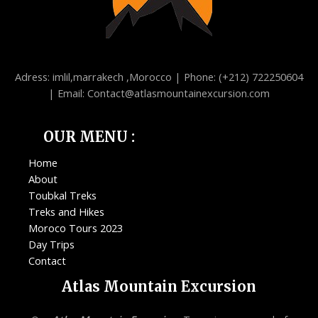
Adress: imlil,marrakech ,Morocco | Phone: (+212) 722250604
| Email: Contact@atlasmountainexcursion.com
OUR MENU :
Home
About
Toubkal Treks
Treks and Hikes
Moroco Tours 2023
Day Trips
Contact
Atlas Mountain Excursion