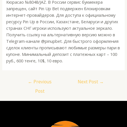
Кюрасао №8048/JAZ. В России сервис букмекера
запрещен, сайт Pin Up Bet подвержен блокировкам
интернет-провайдеров. Для доступа к официальному
ресурсу Pin Up в России, Казахстане, Беларуси и других
странах СНГ игроки используют актуальное зеркало.
Получить ссылку на альтернативную версию можно в
Telegram-канале @pinupbet. Для быстрого оформления
сделок клиенты прописывают любимые размеры пари в
купоне. Минимальный депозит с платежных карт – 100
руб., 600 тенге, 10$, 10 евро.
Post
←
Previous
Next Post
→
navigation
Post