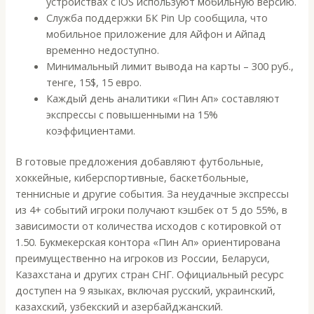
устройствах с iOS используют мобильную версию.
Служба поддержки БК Pin Up сообщила, что
мобильное приложение для Айфон и Айпад
временно недоступно.
Минимальный лимит вывода на карты – 300 руб.,
тенге, 15$, 15 евро.
Каждый день аналитики «Пин Ап» составляют
экспрессы с повышенными на 15%
коэффициентами.
В готовые предложения добавляют футбольные,
хоккейные, киберспортивные, баскетбольные,
теннисные и другие события. За неудачные экспрессы
из 4+ событий игроки получают кэшбек от 5 до 55%, в
зависимости от количества исходов с котировкой от
1.50. Букмекерская контора «Пин Ап» ориентирована
преимущественно на игроков из России, Беларуси,
Казахстана и других стран СНГ. Официальный ресурс
доступен на 9 языках, включая русский, украинский,
казахский, узбекский и азербайджанский.