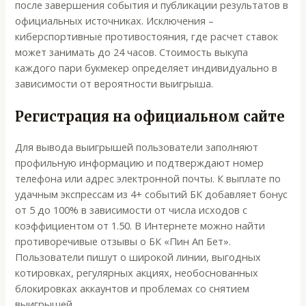
после завершения события и публикации результатов в
официальных источниках. Исключения –
киберспортивные противостояния, где расчет ставок
может занимать до 24 часов. Стоимость выкупа
каждого пари букмекер определяет индивидуально в
зависимости от вероятности выигрыша.
Регистрация на официальном сайте
Для вывода выигрышей пользователи заполняют
профильную информацию и подтверждают номер
телефона или адрес электронной почты. К выплате по
удачным экспрессам из 4+ событий БК добавляет бонус
от 5 до 100% в зависимости от числа исходов с
коэффициентом от 1.50. В Интернете можно найти
противоречивые отзывы о БК «Пин Ап Бет».
Пользователи пишут о широкой линии, выгодных
котировках, регулярных акциях, необоснованных
блокировках аккаунтов и проблемах со снятием
выигрышей.