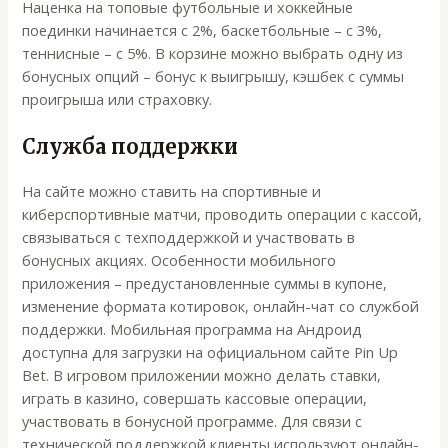
Наценка на топовые футбольные и хоккейные
поединки начинается с 2%, баскетбольные – с 3%,
теннисные – с 5%. В корзине можно выбрать одну из
бонусных опций – бонус к выигрышу, кэшбек с суммы
проигрыша или страховку.
Служба поддержки
На сайте можно ставить на спортивные и
киберспортивные матчи, проводить операции с кассой,
связываться с техподдержкой и участвовать в
бонусных акциях. Особенности мобильного
приложения – предустановленные суммы в купоне,
изменение формата котировок, онлайн-чат со службой
поддержки. Мобильная программа на Андроид
доступна для загрузки на официальном сайте Pin Up
Bet. В игровом приложении можно делать ставки,
играть в казино, совершать кассовые операции,
участвовать в бонусной программе. Для связи с
технической поддержкой клиенты используют онлайн-