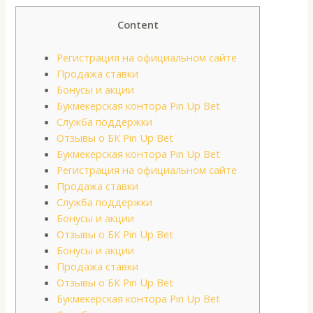
Content
Регистрация на официальном сайте
Продажа ставки
Бонусы и акции
Букмекерская контора Pin Up Bet
Служба поддержки
Отзывы о БК Pin Up Bet
Букмекерская контора Pin Up Bet
Регистрация на официальном сайте
Продажа ставки
Служба поддержки
Бонусы и акции
Отзывы о БК Pin Up Bet
Бонусы и акции
Продажа ставки
Отзывы о БК Pin Up Bet
Букмекерская контора Pin Up Bet