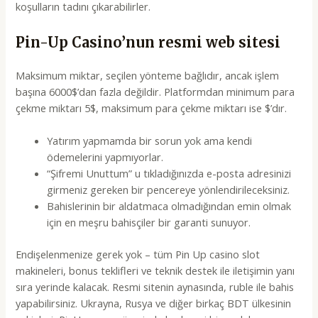
koşulların tadını çıkarabilirler.
Pin-Up Casino’nun resmi web sitesi
Maksimum miktar, seçilen yönteme bağlıdır, ancak işlem
başına 6000$’dan fazla değildir. Platformdan minimum para
çekme miktarı 5$, maksimum para çekme miktarı ise $’dır.
Yatırım yapmamda bir sorun yok ama kendi
ödemelerini yapmıyorlar.
“Şifremi Unuttum” u tıkladığınızda e-posta adresinizi
girmeniz gereken bir pencereye yönlendirileceksiniz.
Bahislerinin bir aldatmaca olmadığından emin olmak
için en meşru bahisçiler bir garanti sunuyor.
Endişelenmenize gerek yok – tüm Pin Up casino slot
makineleri, bonus teklifleri ve teknik destek ile iletişimin yanı
sıra yerinde kalacak. Resmi sitenin aynasında, ruble ile bahis
yapabilirsiniz. Ukrayna, Rusya ve diğer birkaç BDT ülkesinin