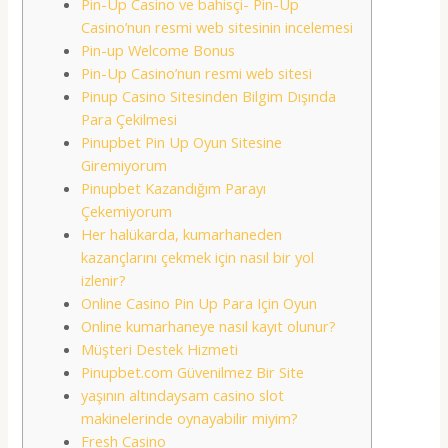
Pin-Up Casino ve bahisçi- Pin-Up
Casino’nun resmi web sitesinin incelemesi
Pin-up Welcome Bonus
Pin-Up Casino’nun resmi web sitesi
Pinup Casino Sitesinden Bilgim Dışında
Para Çekilmesi
Pinupbet Pin Up Oyun Sitesine
Giremiyorum
Pinupbet Kazandığım Parayı
Çekemiyorum
Her halükarda, kumarhaneden
kazançlarını çekmek için nasıl bir yol
izlenir?
Online Casino Pin Up Para Için Oyun
Online kumarhaneye nasıl kayıt olunur?
Müşteri Destek Hizmeti
Pinupbet.com Güvenilmez Bir Site
yaşının altındaysam casino slot
makinelerinde oynayabilir miyim?
Fresh Casino