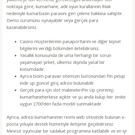
noktaya göre, kumarhane, adil oyun kurallarının ihlali
nedeniyle kumarbazın parasını geri çekme hakkına sahiptir.
Demo sürümünü oynayabilir veya gerçek para
kazanabilirsiniz.
Casino müşterilerinin pasaportlarını ve diğer kişisel
bilgilerini verdiği bölümden iletebilirsiniz.
Yasallık konusunda de uma herhangi bir sorun
yaşamayan şirket, ülkemiz dışında yasal bir
konumdadır.
Ayrıca bizim paravan sitemizin butonundan Pin pinup
indir up güncel giriş adresi bulunabilir.
Gerçek para için slot makineleriPin Up çevrimiçi
kumarhaneherkese açıktır ve şu anda kulüp her zevke
uygun 2700’den fazla model sunmaktadır.
Ayrıca, adresi kumarhanenin resmi web sitesinde bulunan e-
posta yoluyla destek hizmetiyle iletişime geçebilirsiniz.
Mevcut oyuncular bir sadakat programına katılabilir ve en iyi