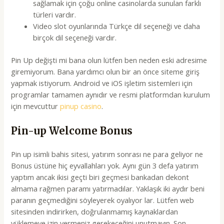
sağlamak için çoğu online casinolarda sunulan farklı
türleri vardır.
Video slot oyunlarında Türkçe dil seçeneği ve daha
birçok dil seçeneği vardır.
Pin Up değişti mi bana olun lütfen ben neden eski adresime
giremiyorum. Bana yardımcı olun bir an önce siteme giriş
yapmak istiyorum. Android ve iOS işletim sistemleri için
programlar tamamen aynıdır ve resmi platformdan kurulum
için mevcuttur
pinup casino
.
Pin-up Welcome Bonus
Pin up isimli bahis sitesi, yatırım sonrası ne para geliyor ne
Bonus üstüne hiç eyvallahları yok. Aynı gün 3 defa yatırım
yaptım ancak ikisi geçti biri geçmesi bankadan dekont
almama rağmen paramı yatırmadılar. Yaklaşık iki aydır beni
paranın geçmediğini söyleyerek oyalıyor lar. Lütfen web
sitesinden indirirken, doğrulanmamış kaynaklardan
yüklemeye izin vermeniz gerekeceğini unutmayın. Son