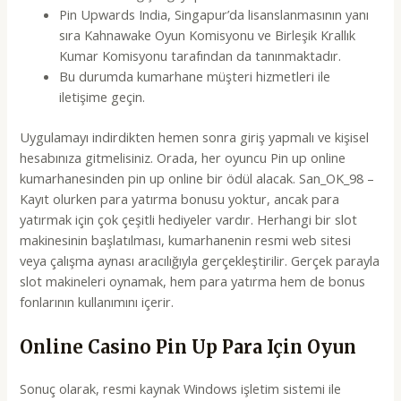
Pin Upwards India, Singapur’da lisanslanmasının yanı
sıra Kahnawake Oyun Komisyonu ve Birleşik Krallık
Kumar Komisyonu tarafından da tanınmaktadır.
Bu durumda kumarhane müşteri hizmetleri ile
iletişime geçin.
Uygulamayı indirdikten hemen sonra giriş yapmalı ve kişisel
hesabınıza gitmelisiniz. Orada, her oyuncu Pin up online
kumarhanesinden pin up online bir ödül alacak. San_OK_98 –
Kayıt olurken para yatırma bonusu yoktur, ancak para
yatırmak için çok çeşitli hediyeler vardır. Herhangi bir slot
makinesinin başlatılması, kumarhanenin resmi web sitesi
veya çalışma aynası aracılığıyla gerçekleştirilir. Gerçek parayla
slot makineleri oynamak, hem para yatırma hem de bonus
fonlarının kullanımını içerir.
Online Casino Pin Up Para Için Oyun
Sonuç olarak, resmi kaynak Windows işletim sistemi ile