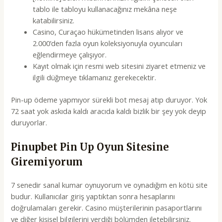
tablo ile tabloyu kullanacağınız mekâna neşe
katabilirsiniz.
Casino, Curaçao hükümetinden lisans alıyor ve
2.000’den fazla oyun koleksiyonuyla oyuncuları
eğlendirmeye çalışıyor.
Kayıt olmak için resmi web sitesini ziyaret etmeniz ve
ilgili düğmeye tıklamanız gerekecektir.
Pin-up ödeme yapmıyor sürekli bot mesaj atıp duruyor. Yok
72 saat yok askıda kaldı aracıda kaldı bizlik bir şey yok deyip
duruyorlar.
Pinupbet Pin Up Oyun Sitesine
Giremiyorum
7 senedir sanal kumar oynuyorum ve oynadığım en kötü site
budur. Kullanıcılar giriş yaptıktan sonra hesaplarını
doğrulamaları gerekir. Casino müşterilerinin pasaportlarını
ve diğer kişisel bilgilerini verdiği bölümden iletebilirsiniz.