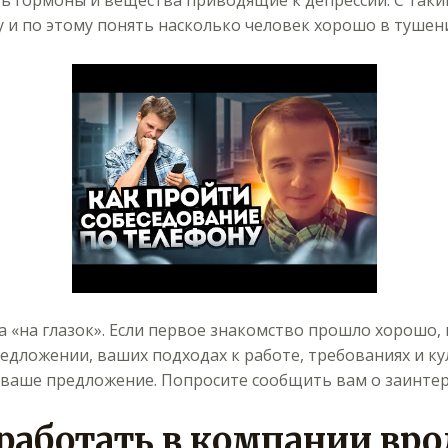
ть гормоны и вещества приводящие к депрессии. С так
у и по этому понять насколько человек хорошо в туше
а «на глазок». Если первое знакомство прошло хорошо,
едложении, ваших подходах к работе, требованиях и к
и ваше предложение. Попросите сообщить вам о заинте
работать в компании вро