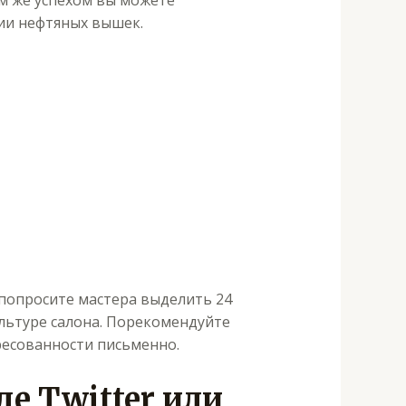
им же успехом вы можете
нии нефтяных вышек.
 попросите мастера выделить 24
ультуре салона. Порекомендуйте
ресованности письменно.
де Twitter или