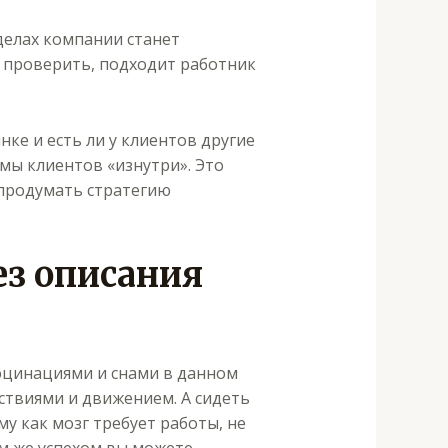
делах компании станет
 проверить, подходит работник
е и есть ли у клиентов другие
ы клиентов «изнутри». Это
 продумать стратегию
ез описания
люцинациями и снами в данном
йствиями и движением. А сидеть
му как мозг требует работы, не