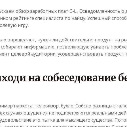
скаем обзор заработных плат C-L.. Осведомленность о 
ном рейтинге специалиста по найму. Успешный способ
олевую игру.
 определяют, нужен ли действительно продукт на рынк
ю собирают информацию, позволяющую увидеть проблем
мент целевой аудитории, усовершенствовать продукт,
ходи на собеседование б
пример наркота, телевизор, бухло. Собсно разницы с га
 всех случаях ощущения не подкрепляются реальными де
е удовольствие это пытка для мыслящего существа. Пото