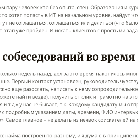
ум пару человек кто без опыта, спец. Образования и ку
, кто хотят попасть в ИТ на начальном уровне, найдут чт
гут не соглашаться, соглашаться или делиться (что был
от этап уже пройден. И искать клиентов с простыми зад
 собеседований во время
олько недель назад, дел за это время накопилось мно
чше. Первый контакт установлен, руководитель чувствуе
нужно еще разослать, написать к нему сопроводительно
жете найти везде), получить отклик и грамотно на это
 и т.д.» у нас не бывает, т.к. Каждому кандидату мы о
у с подробным указанием даты, времени, ФИО интервь
. Самое главное – не делать из неявок соискателей на
сс найма построен по-разному, и я думаю в принципе 