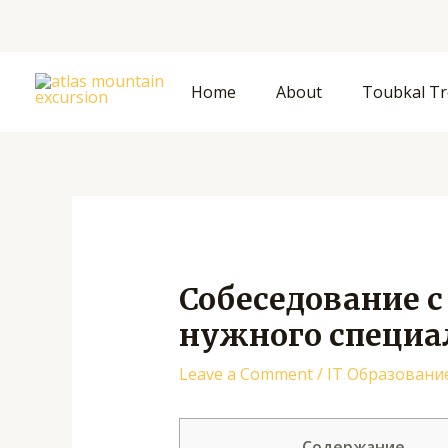
Skip
to
content
Home
About
Toubkal Tr
Собеседование с
нужного специа
Leave a Comment
/
IT Образовани
Содержание