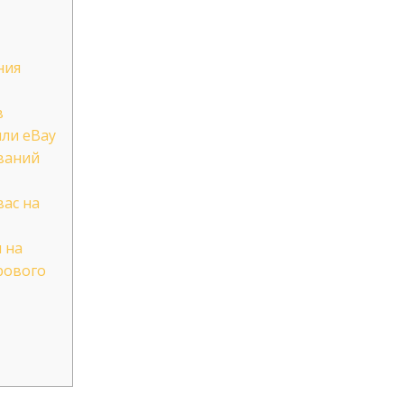
ния
в
или eBay
ваний
вас на
 на
рового