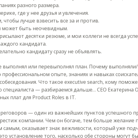
аниях разного размера.
ерике, где у нее друзья и увлечения.
 чтобы лучше взвесить все за и против.
й может быть неочевидным.
присылают десятки резюме, и мои коллеги не всегда ус
каждого кандидата.
елательно кандидату сразу не объявлять.
не выполнял или перевыполнял план. Почему выполнял
 профессиональном опыте, знаниях и навыках соискате
обеседования. Что такое executive search, кому поможе
 специалиста — разбираемся дальше… СЕО Екатерина О
ых плат для Product Roles в IT.
ереговоров — один из важнейших пунктов успешного пр
рестиж компании. Чем он богаче, тем больше желание п
м самым, оказывает знак вежливости, который уже под
то установление того, насколько обе стороны могут бы