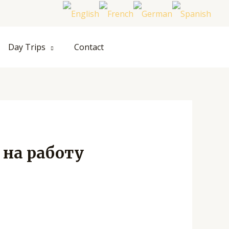
Hom
Day Trips
Contact
 на работу